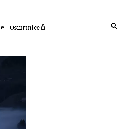
ne
Osmrtnice