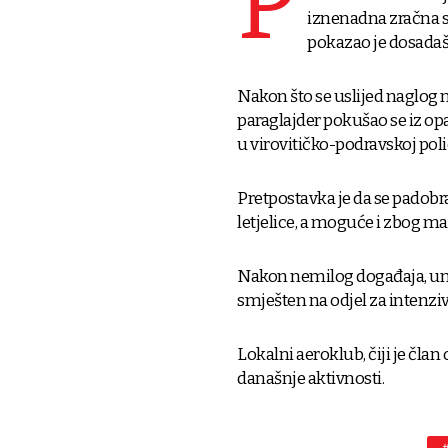
P
iznenadna zračna s
pokazao je dosadašn
Nakon što se uslijed naglog n
paraglajder pokušao se iz op
u virovitičko-podravskoj polic
Pretpostavka je da se padobra
letjelice, a moguće i zbog mal
Nakon nemilog događaja, une
smješten na odjel za intenzi
Lokalni aeroklub, čiji je član
današnje aktivnosti.