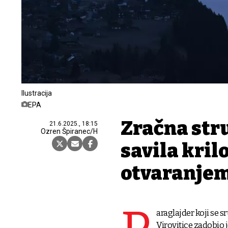
Ilustracija
EPA
Zračna str
21.6.2025., 18:15
Ozren Špiranec/H
savila kril
otvaranje
araglajder koji se s
Virovitice zadobio j