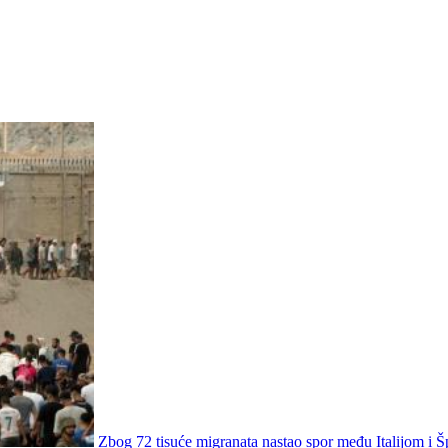
Zbog 72 tisuće migranata nastao spor među Italijom i 