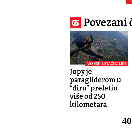
Povezani 
NEBESKI LETAČI IZ LIKE
Jopy je
paragliderom u
“điru” preletio
više od 250
kilometara