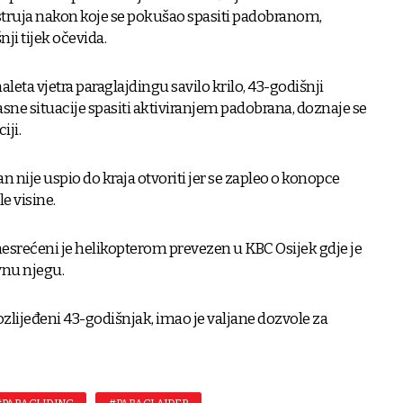
truja nakon koje se pokušao spasiti padobranom,
ji tijek očevida.
aleta vjetra paraglajdingu savilo krilo, 43-godišnji
asne situacije spasiti aktiviranjem padobrana, doznaje se
iji.
n nije uspio do kraja otvoriti jer se zapleo o konopce
e visine.
srećeni je helikopterom prevezen u KBC Osijek gdje je
vnu njegu.
 ozlijeđeni 43-godišnjak, imao je valjane dozvole za