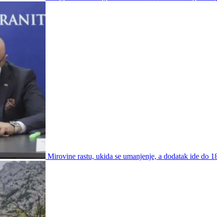
Mirovine rastu, ukida se umanjenje, a dodatak ide do 1