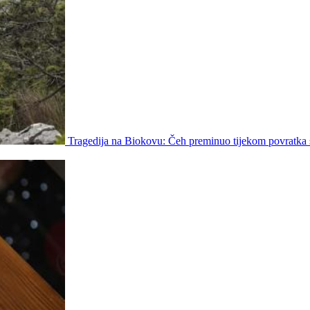
Tragedija na Biokovu: Čeh preminuo tijekom povratka 