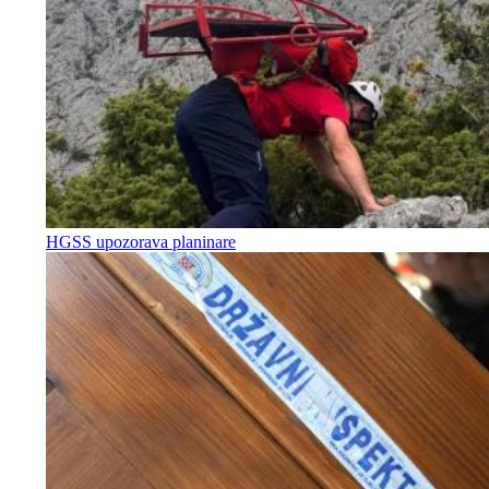
HGSS upozorava planinare