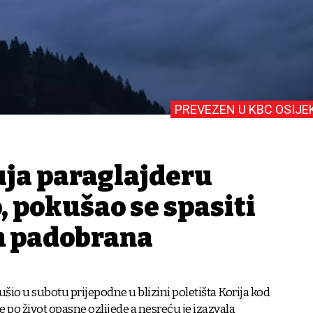
PREVEZEN U KBC OSIJE
uja paraglajderu
o, pokušao se spasiti
m padobrana
rušio u subotu prijepodne u blizini poletišta Korija kod
e po život opasne ozlijede a nesreću je izazvala