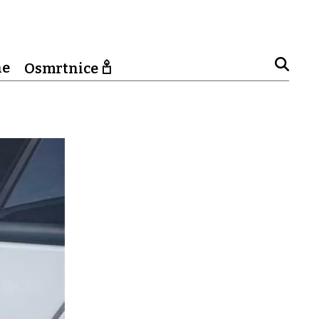
ne
Osmrtnice