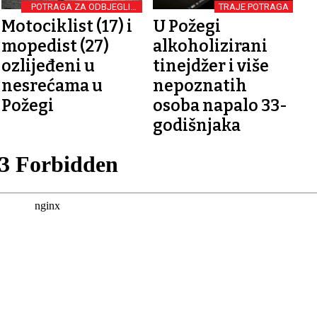
POTRAGA ZA ODBJEGLIM
TRAJE POTRAGA
BICIKLISTOM
Motociklist (17) i
U Požegi
mopedist (27)
alkoholizirani
ozlijeđeni u
tinejdžer i više
nesrećama u
nepoznatih
Požegi
osoba napalo 33-
godišnjaka