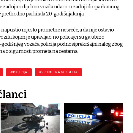
e zadnjim dijelom vozila udario u zadnji dio parkiranog
 prethodno parkirala 20-godišnjakinja.
napustio mjesto prometne nesreće, a da nije ostavio
ozilu kojim je upravljao, no policajci su ga ubrzo
8-godišnjeg vozača policija podnosiprekršajni nalog zbog
ona o sigurnosti prometa na cestama.
#POLICIJA
#PROMETNA NEZGODA
članci