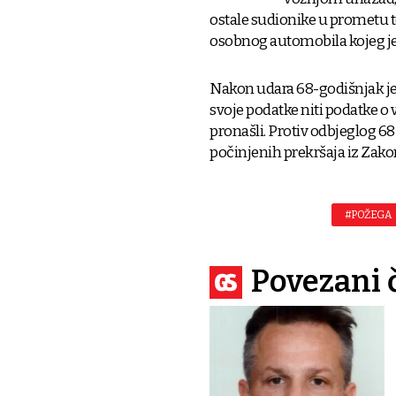
ostale sudionike u prometu t
osobnog automobila kojeg je
Nakon udara 68-godišnjak je 
svoje podatke niti podatke o v
pronašli. Protiv odbjeglog 6
počinjenih prekršaja iz Zak
#POŽEGA
Povezani 