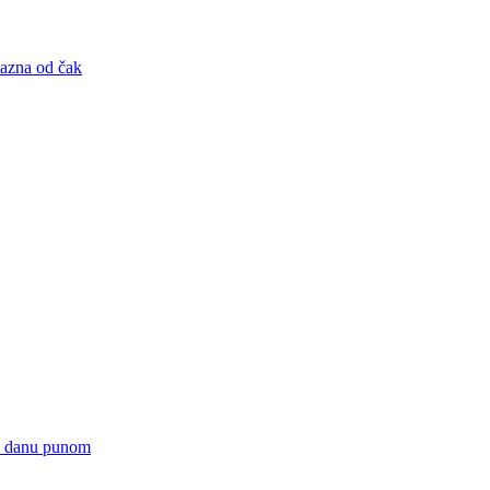
kazna od čak
 u danu punom