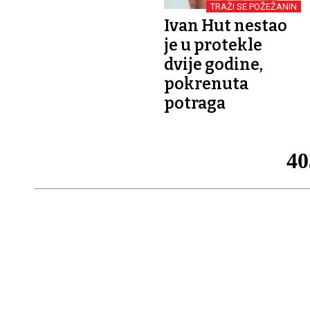
TRAŽI SE POŽEŽANIN
Ivan Hut nestao
je u protekle
dvije godine,
pokrenuta
potraga