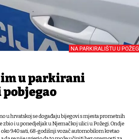
NA PARKIRALIŠTU U POŽEG
jim u parkirani
i pobjegao
o u hrvatskoj se događaju bijegovi s mjesta prometnih
se zbio i u ponedjeljak u Njemačkoj ulici u Požegi. Ondje
u, oko 9.40 sati, 68-godišnji vozač automobilom kretao
 da se nije uvjerio da to može učiniti bez opasnosti za