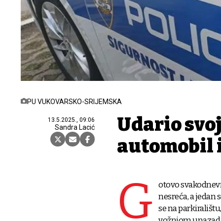
PU VUKOVARSKO-SRIJEMSKA
Udario svo
13.5.2025., 09:06
Sandra Lacić
automobil 
G
otovo svakodnevn
nesreća, a jedan 
se na parkirališt
vožnjom unazad, a