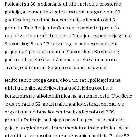
Policajci su 60-godišnjaka uhitili i priveli u prostorije
policije, a izvršenim alkotestiranjem u organizmu 60-
godišnjaka je očitana koncentracija alkohola od 1,6
promila. Također je utvrđeno da je počinitelj prekršio
ranije izrečenu zaštitnu mjeru "udaljenje s područja grada
Slavonskog Broda". Protiv njega je podnesen optužni
prijedlog Općinskom sudu u Slavonskom Brodu zbog
počinjenih prekršaja iz Zakona o prekršajima protiv
javnog reda i mira i Zakona o osobnoj iskaznici.
Nešto ranije istoga dana, oko 17.15 sati, policajci su na
ulilci u Donjim Andrijevcima uočili jednu osobu u
konzumiranju alkoholnih pića na javnom mjestu. Utvrđeno
je da se radi o 52-godišnjaku, a alkotestiranjem mu je u
organizmu očitana koncentracija alkohola od 2,39
promila. Policajci su i njega priveli u prostorije policije
gdje je pregledan od strane medicinskih djelatnika koji su
utvrdili da je sposoban za zadržavanje u policiji. Protiv 52-