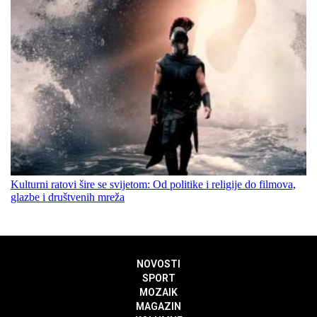
Kulturni ratovi šire se svijetom: Od politike i religije do filmova,
glazbe i društvenih mreža
NOVOSTI
SPORT
MOZAIK
MAGAZIN