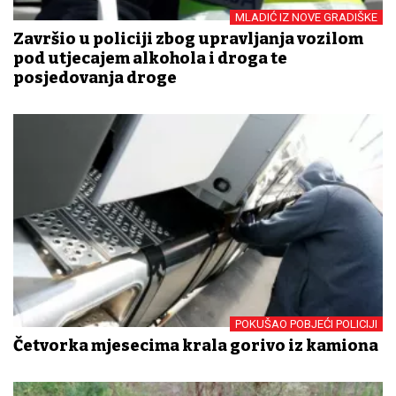
MLADIĆ IZ NOVE GRADIŠKE
Završio u policiji zbog upravljanja vozilom
pod utjecajem alkohola i droga te
posjedovanja droge
POKUŠAO POBJEĆI POLICIJI
Četvorka mjesecima krala gorivo iz kamiona