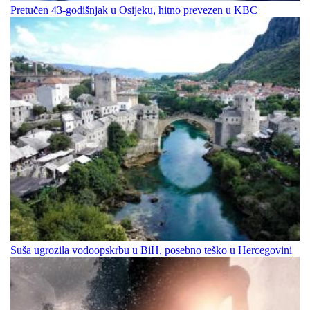
Pretučen 43-godišnjak u Osijeku, hitno prevezen u KBC
Suša ugrozila vodoopskrbu u BiH, posebno teško u Hercegovini