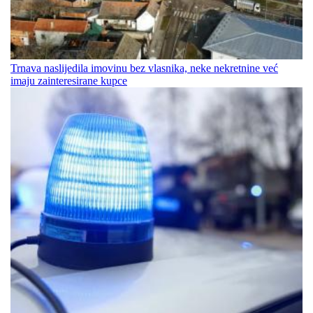
Trnava naslijedila imovinu bez vlasnika, neke nekretnine već
imaju zainteresirane kupce