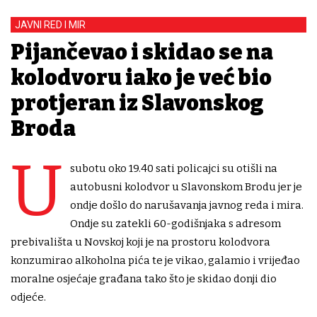
JAVNI RED I MIR
Pijančevao i skidao se na
kolodvoru iako je već bio
protjeran iz Slavonskog
Broda
U
subotu oko 19.40 sati policajci su otišli na
autobusni kolodvor u Slavonskom Brodu jer je
ondje došlo do narušavanja javnog reda i mira.
Ondje su zatekli 60-godišnjaka s adresom
prebivališta u Novskoj koji je na prostoru kolodvora
konzumirao alkoholna pića te je vikao, galamio i vrijeđao
moralne osjećaje građana tako što je skidao donji dio
odjeće.