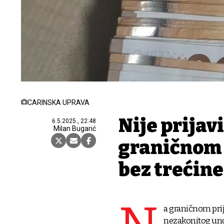
CARINSKA UPRAVA
Nije prijav
6.5.2025., 22:48
Milan Bugarić
graničnom p
bez trećine
a graničnom prij
nezakonitog uno