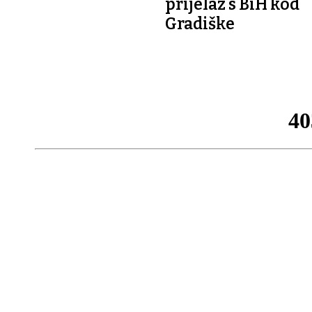
prijelaz s BiH kod
Gradiške