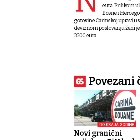
N
eura. Prilikom u
Bosne i Hercegov
gotovine Carinskoj upravi u v
deviznom poslovanju ženi je
3300 eura.
Povezani 
DO KRAJA GODINE
Novi granični