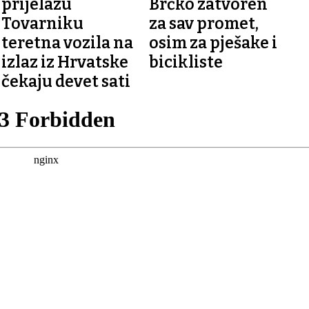
prijelazu
Brčko zatvoren
Tovarniku
za sav promet,
teretna vozila na
osim za pješake i
izlaz iz Hrvatske
bicikliste
čekaju devet sati