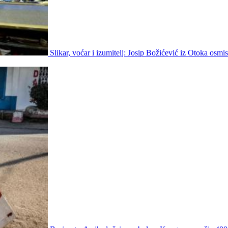
Slikar, voćar i izumitelj: Josip Božićević iz Otoka osmis