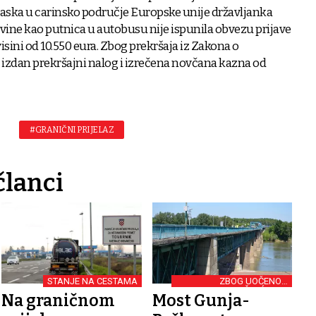
laska u carinsko područje Europske unije državljanka
ine kao putnica u autobusu nije ispunila obvezu prijave
isini od 10.550 eura. Zbog prekršaja iz Zakona o
 izdan prekršajni nalog i izrečena novčana kazna od
#GRANIČNI PRIJELAZ
članci
STANJE NA CESTAMA
ZBOG UOČENOG
OŠTEĆENJA
Na graničnom
Most Gunja-