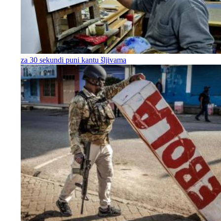
za 30 sekundi puni kantu šljivama