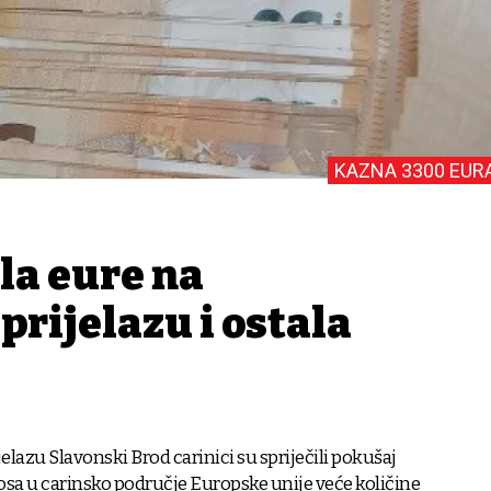
KAZNA 3300 EUR
ila eure na
rijelazu i ostala
elazu Slavonski Brod carinici su spriječili pokušaj
sa u carinsko područje Europske unije veće količine