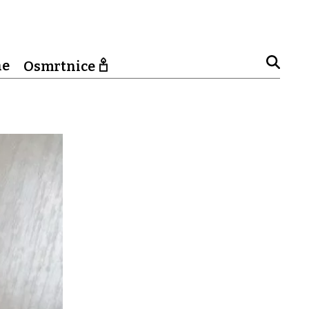
ne
Osmrtnice