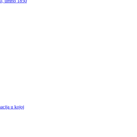
00, umrlo 1850
acija u kojoj