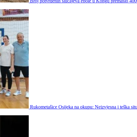
Broj potvrđenih slučajeva ebole u Kongu premašio 40
Rukometašice Osijeka na okupu: Neizvjesna i teška situ