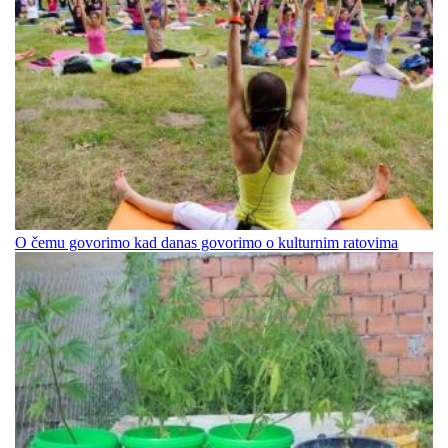
O čemu govorimo kad danas govorimo o kulturnim ratovima