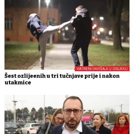
VATRENI OKRŠAJI U OSIJEKU
Šest ozlijeđenih u tri tučnjave prije i nakon
utakmice