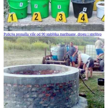
Policija pronašla više od 90 stabljika marihuane, drogu i streljivo