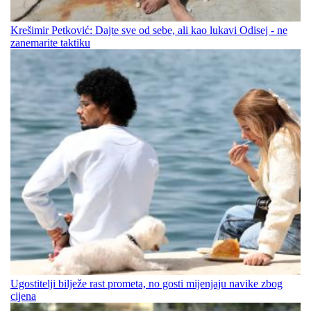
Krešimir Petković: Dajte sve od sebe, ali kao lukavi Odisej - ne
zanemarite taktiku
Ugostitelji bilježe rast prometa, no gosti mijenjaju navike zbog
cijena