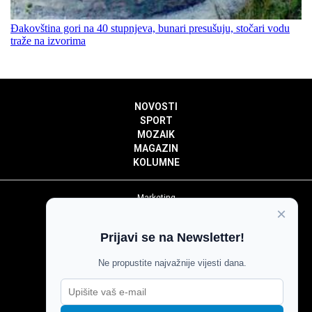
Đakovština gori na 40 stupnjeva, bunari presušuju, stočari vodu
traže na izvorima
NOVOSTI
SPORT
MOZAIK
MAGAZIN
KOLUMNE
Marketing
×
Politika privatnosti
Politika kolačića
Prijavi se na Newsletter!
Impressum
Pravila prenošenja sadržaja
Ne propustite najvažnije vijesti dana.
Pravila komentiranja
Agroglas