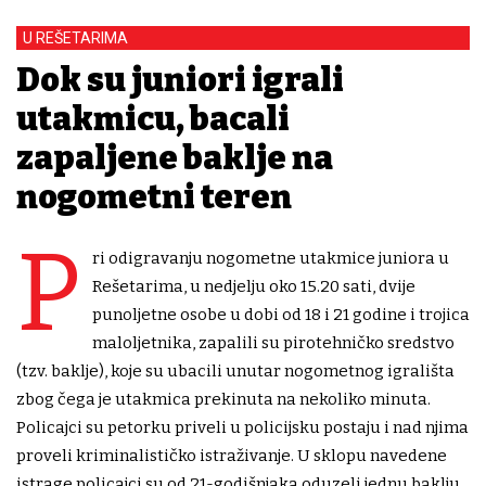
U REŠETARIMA
Dok su juniori igrali
utakmicu, bacali
zapaljene baklje na
nogometni teren
P
ri odigravanju nogometne utakmice juniora u
Rešetarima, u nedjelju oko 15.20 sati, dvije
punoljetne osobe u dobi od 18 i 21 godine i trojica
maloljetnika, zapalili su pirotehničko sredstvo
(tzv. baklje), koje su ubacili unutar nogometnog igrališta
zbog čega je utakmica prekinuta na nekoliko minuta.
Policajci su petorku priveli u policijsku postaju i nad njima
proveli kriminalističko istraživanje. U sklopu navedene
istrage policajci su od 21-godišnjaka oduzeli jednu baklju.