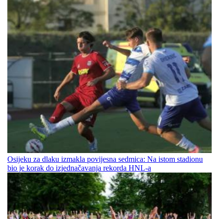
Osijeku za dlaku izmakla povijesna sedmica: Na istom stadionu
bio je korak do izjednačavanja rekorda HNL-a