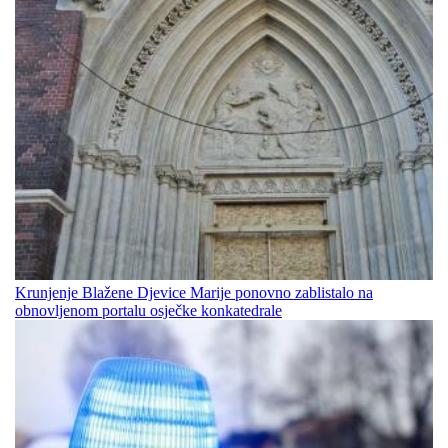
Krunjenje Blažene Djevice Marije ponovno zablistalo na
obnovljenom portalu osječke konkatedrale