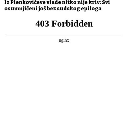
Iz Plenkovićeve vlade nitko nije kriv: Svi
osumnjičeni još bez sudskog epiloga