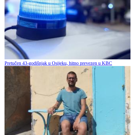
Pretučen 43-godišnjak u Osijeku, hitno prevezen u KBC