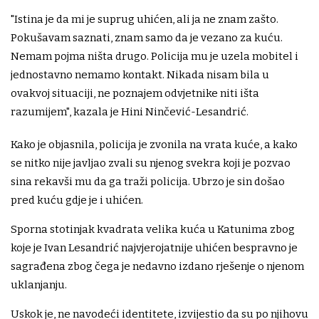
"Istina je da mi je suprug uhićen, ali ja ne znam zašto.
Pokušavam saznati, znam samo da je vezano za kuću.
Nemam pojma ništa drugo. Policija mu je uzela mobitel i
jednostavno nemamo kontakt. Nikada nisam bila u
ovakvoj situaciji, ne poznajem odvjetnike niti išta
razumijem", kazala je Hini Ninčević-Lesandrić.
Kako je objasnila, policija je zvonila na vrata kuće, a kako
se nitko nije javljao zvali su njenog svekra koji je pozvao
sina rekavši mu da ga traži policija. Ubrzo je sin došao
pred kuću gdje je i uhićen.
Sporna stotinjak kvadrata velika kuća u Katunima zbog
koje je Ivan Lesandrić najvjerojatnije uhićen bespravno je
sagrađena zbog čega je nedavno izdano rješenje o njenom
uklanjanju.
Uskok je, ne navodeći identitete, izvijestio da su po njihovu