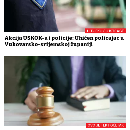
U TIJEKU SU ISTRAGE
Akcija USKOK-a i policije: Uhićen policajac u
Vukovarsko-srijemskoj županiji
OVO JE TEK POČETAK