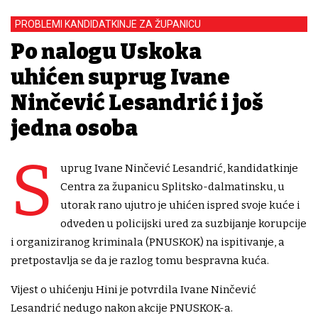
PROBLEMI KANDIDATKINJE ZA ŽUPANICU
Po nalogu Uskoka
uhićen suprug Ivane
Ninčević Lesandrić i još
jedna osoba
S
uprug Ivane Ninčević Lesandrić, kandidatkinje
Centra za županicu Splitsko-dalmatinsku, u
utorak rano ujutro je uhićen ispred svoje kuće i
odveden u policijski ured za suzbijanje korupcije
i organiziranog kriminala (PNUSKOK) na ispitivanje, a
pretpostavlja se da je razlog tomu bespravna kuća.
Vijest o uhićenju Hini je potvrdila Ivane Ninčević
Lesandrić nedugo nakon akcije PNUSKOK-a.