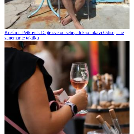
Krešimir Petković: Dajte sve od sebe, ali kao lukavi Odisej - ne
zanemarite taktiku