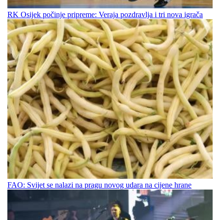
RK Osijek počinje pripreme: Veraja pozdravlja i tri nova igrača
FAO: Svijet se nalazi na pragu novog udara na cijene hrane