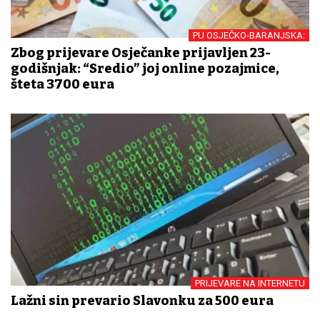
PU OSJEČKO-BARANJSKA:
Zbog prijevare Osječanke prijavljen 23-
godišnjak: “Sredio” joj online pozajmice,
šteta 3700 eura
PRIJEVARE NA INTERNETU
Lažni sin prevario Slavonku za 500 eura