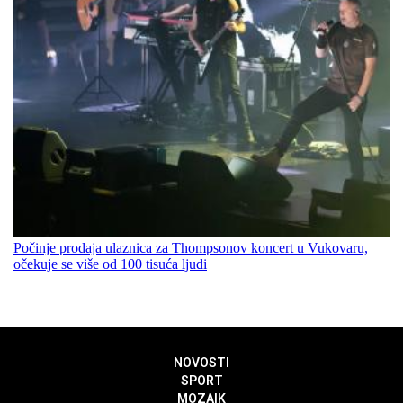
Počinje prodaja ulaznica za Thompsonov koncert u Vukovaru,
očekuje se više od 100 tisuća ljudi
NOVOSTI
SPORT
MOZAIK