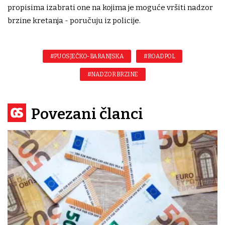
propisima izabrati one na kojima je moguće vršiti nadzor
brzine kretanja - poručuju iz policije.
#PU OSJEČKO-BARANJSKA
#ROADPOL
#NADZOR BRZINE
Povezani članci