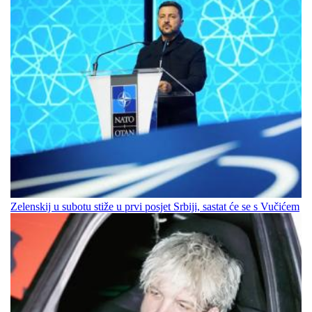
Zelenskij u subotu stiže u prvi posjet Srbiji, sastat će se s Vučićem