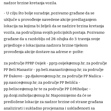
nadzor brzine kretanja vozila.
- U cilju što bolje suradnje, pozivamo građane da se
uključe u provođenje navedene akcije predlaganjem
lokacija na kojima bi željeli da se nadzire brzina kretanja
vozila, na područjima svojih policijskih postaja. Pozivamo
građane da u razdoblju od 28. ožujka do 3. travnja svoje
prijedloge o lokacijama nadzora brzine tijekom
provođenja akcije dostave na adrese e-pošte:
za područje PPRP Osijek -
pprp.osijek@mup.hr
; za područje
PP Beli Manastir -
pp.beli.manastir@mup.hr
; za područje
PP Đakovo -
pp.djakovo@mup.hr
; za područje PP Našica -
pp.nasice@mup.hr
; za područje PP Belišća -
pp.belisce@mup.hr
te za područje PP D.Miholjac -
pp.donji.miholjac@mup.hr
. Napominjemo da će se
predložene lokacije za nadzor brzine od strane građana
analizirati i sukladno procjenama i usklađenosti sa