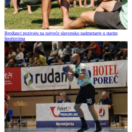
Brođanci pozivaju na najveće slavonsko nadmetanje u starim
športovima