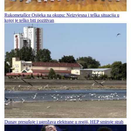
Rukometašice Osijeka na okupu: Neizvjesna i teška situacija u
kojoj je teško biti pozitivan
Dunav presušuje i ugrožava elektrane u regiji, HEP smiruje strah