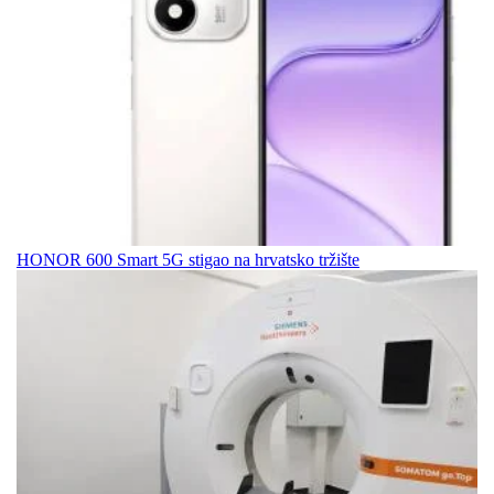
HONOR 600 Smart 5G stigao na hrvatsko tržište