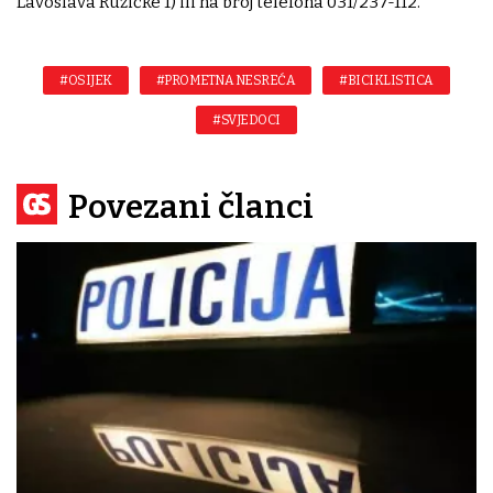
Lavoslava Ružičke 1) ili na broj telefona 031/237-112.
#OSIJEK
#PROMETNA NESREĆA
#BICIKLISTICA
#SVJEDOCI
Povezani članci