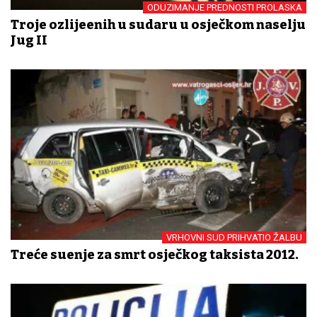
ODUZIMANJE PREDNOSTI PROLASKA
Troje ozlijeđenih u sudaru u osječkom naselju
Jug II
VRHOVNI SUD PRIHVATIO ŽALBU
Treće suđenje za smrt osječkog taksista 2012.