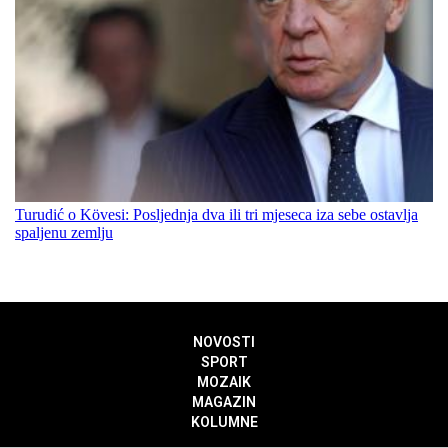
Turudić o Kövesi: Posljednja dva ili tri mjeseca iza sebe ostavlja
spaljenu zemlju
NOVOSTI
SPORT
MOZAIK
MAGAZIN
KOLUMNE