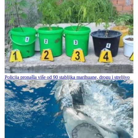
Policija pronašla više od 90 stabljika marihuane, drogu i streljivo