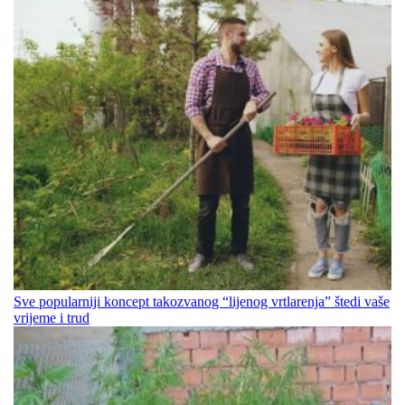
Sve popularniji koncept takozvanog “lijenog vrtlarenja” štedi vaše
vrijeme i trud