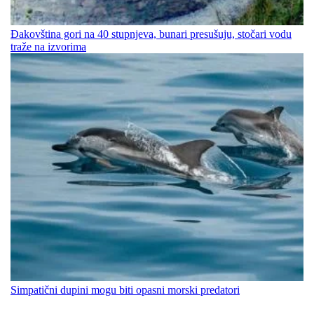
Đakovština gori na 40 stupnjeva, bunari presušuju, stočari vodu
traže na izvorima
Simpatični dupini mogu biti opasni morski predatori