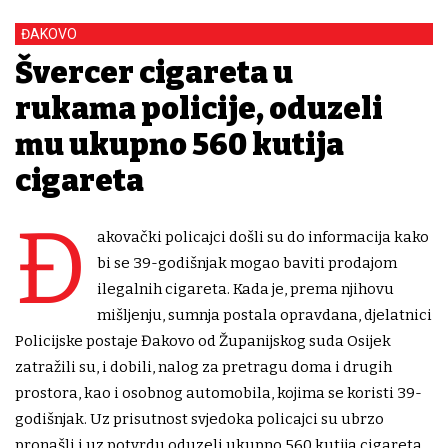
ĐAKOVO
Švercer cigareta u
rukama policije, oduzeli
mu ukupno 560 kutija
cigareta
Đ
akovački policajci došli su do informacija kako
bi se 39-godišnjak mogao baviti prodajom
ilegalnih cigareta. Kada je, prema njihovu
mišljenju, sumnja postala opravdana, djelatnici
Policijske postaje Đakovo od Županijskog suda Osijek
zatražili su, i dobili, nalog za pretragu doma i drugih
prostora, kao i osobnog automobila, kojima se koristi 39-
godišnjak. Uz prisutnost svjedoka policajci su ubrzo
pronašli i uz potvrdu oduzeli ukupno 560 kutija cigareta