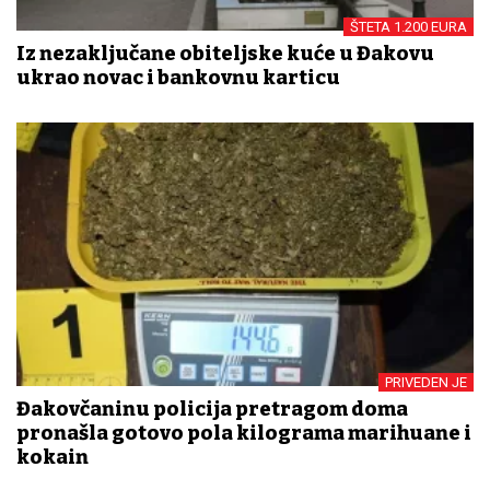
ŠTETA 1.200 EURA
Iz nezaključane obiteljske kuće u Đakovu
ukrao novac i bankovnu karticu
PRIVEDEN JE
Đakovčaninu policija pretragom doma
pronašla gotovo pola kilograma marihuane i
kokain