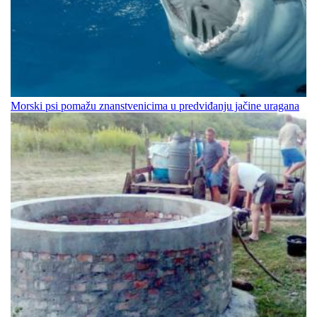
Morski psi pomažu znanstvenicima u predviđanju jačine uragana