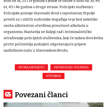
dobi od 18, 25 i 19 godina s jedne te osobe u dobi od 30, 49,
61, 43 i 46 godina s druge strane. Policijski službenici
Policijske postaje Slavonski Brod s ispostavom Vrpolje
priveli su i uhitili sudionike događaja te je kod nekoliko
osoba alkotestom utvrđena prisutnost alkohola u
organizmu. Nastavlja se daljnji rad i kriminalističko
istraživanje policijskih službenika, koji će nakon dovršetka
protiv počinitelja podnijeti odgovarajuće prijave
nadležnom sudu u Slavonskom Brodu.
#DONJI ANDRIJEVCI
#PU BRODSKO-POSAVSKA
#TUČNJAVA
Povezani članci