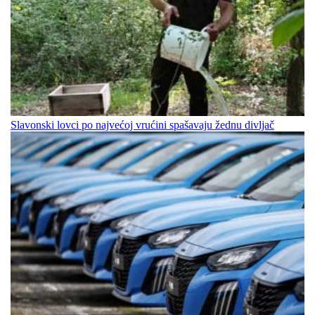
Slavonski lovci po najvećoj vrućini spašavaju žednu divljač