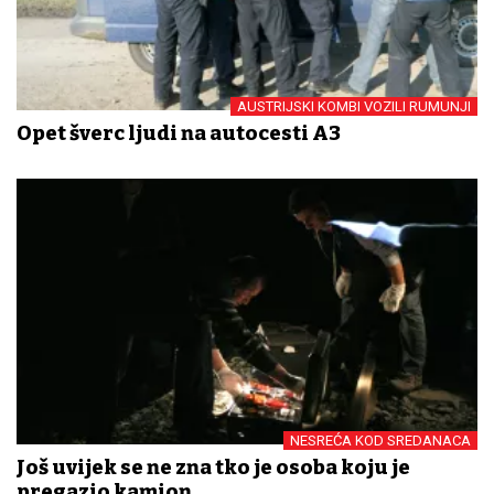
AUSTRIJSKI KOMBI VOZILI RUMUNJI
Opet šverc ljudi na autocesti A3
NESREĆA KOD SREDANACA
Još uvijek se ne zna tko je osoba koju je
pregazio kamion