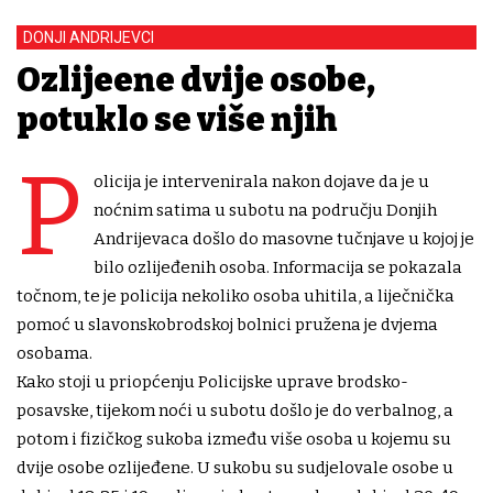
DONJI ANDRIJEVCI
Ozlijeđene dvije osobe,
potuklo se više njih
P
olicija je intervenirala nakon dojave da je u
noćnim satima u subotu na području Donjih
Andrijevaca došlo do masovne tučnjave u kojoj je
bilo ozlijeđenih osoba. Informacija se pokazala
točnom, te je policija nekoliko osoba uhitila, a liječnička
pomoć u slavonskobrodskoj bolnici pružena je dvjema
osobama.
Kako stoji u priopćenju Policijske uprave brodsko-
posavske, tijekom noći u subotu došlo je do verbalnog, a
potom i fizičkog sukoba između više osoba u kojemu su
dvije osobe ozlijeđene. U sukobu su sudjelovale osobe u