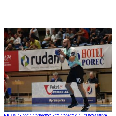
RK Osijek počinje pripreme: Veraja pozdravlja i tri nova igrača