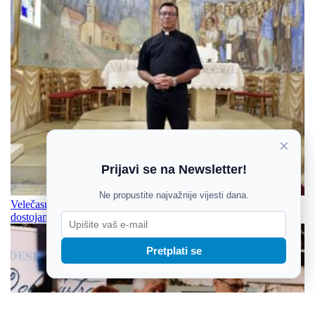
×
Prijavi se na Newsletter!
Ne propustite najvažnije vijesti dana.
Velečasni Stjepan Zeba, sudionik ratnih vremena: Zadržati svoje
dostojanstvo i čuvati svoje, i po cijenu života
Pretplati se