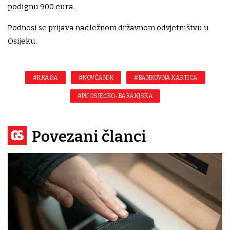
podignu 900 eura.
Podnosi se prijava nadležnom državnom odvjetništvu u
Osijeku.
#KRAĐA
#NOVČANIK
#BANKOVNA KARTICA
#PU OSJEČKO-BARANJSKA
Povezani članci