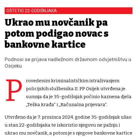
OŠTETIO 22-GODIŠNJAKA
Ukrao mu novčanik pa
potom podigao novac s
bankovne kartice
Podnosi se prijava nadležnom državnom odvjetništvu u
Osijeku
P
rovedenim kriminalističkim istraživanjem
policijskih službenika II. PP Osijek utvrđena je
sumnja da je 35-godišnjak počinio kaznena djela
„Teška krađa“ i „Računalna prijevara“.
Utvrđeno da je 7. prosinca 2024. godine 35-godišnjak ušao
u stan 22-godišnjaka te iskoristio njegovu ne pažnju i
ukrao mu novčanik, a potom je s njegove bankovne kartice