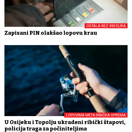
OSTALA BEZ 490 EURA
Zapisani PIN olakšao lopovu krađu
LOPOVIMA META RIBIČKA OPREMA
U Osijeku i Topolju ukradeni ribički štapovi,
policija traga za počiniteljima