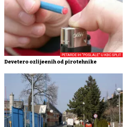
PETARDE IH "POSLALE" U KBC SPLIT
Devetero ozlijeđenih od pirotehnike