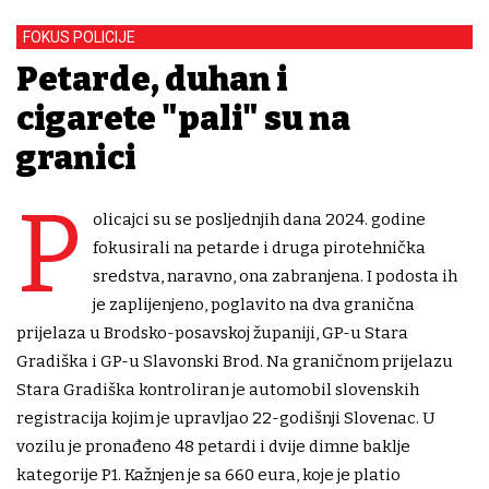
FOKUS POLICIJE
Petarde, duhan i
cigarete "pali" su na
granici
P
olicajci su se posljednjih dana 2024. godine
fokusirali na petarde i druga pirotehnička
sredstva, naravno, ona zabranjena. I podosta ih
je zaplijenjeno, poglavito na dva granična
prijelaza u Brodsko-posavskoj županiji, GP-u Stara
Gradiška i GP-u Slavonski Brod. Na graničnom prijelazu
Stara Gradiška kontroliran je automobil slovenskih
registracija kojim je upravljao 22-godišnji Slovenac. U
vozilu je pronađeno 48 petardi i dvije dimne baklje
kategorije P1. Kažnjen je sa 660 eura, koje je platio