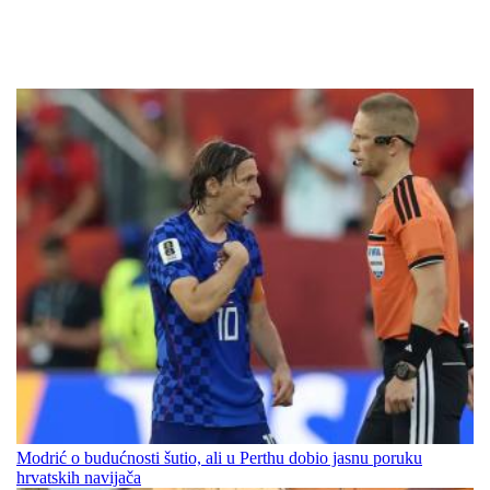
Modrić o budućnosti šutio, ali u Perthu dobio jasnu poruku
hrvatskih navijača