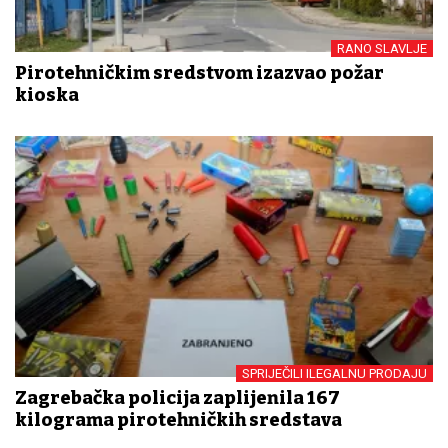
RANO SLAVLJE
Pirotehničkim sredstvom izazvao požar
kioska
SPRIJEČILI ILEGALNU PRODAJU
Zagrebačka policija zaplijenila 167
kilograma pirotehničkih sredstava