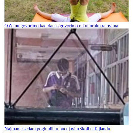
O čemu govorimo kad danas govorimo o kulturnim ratovima
Najmanje sedam poginulih u pucnjavi u školi u Tajlandu