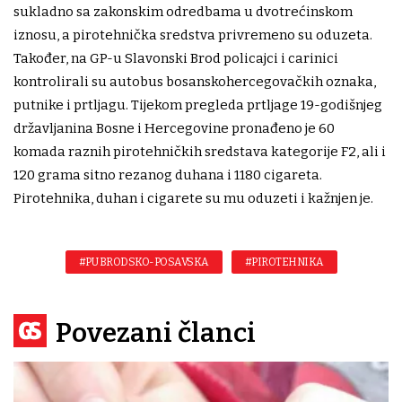
sukladno sa zakonskim odredbama u dvotrećinskom
iznosu, a pirotehnička sredstva privremeno su oduzeta.
Također, na GP-u Slavonski Brod policajci i carinici
kontrolirali su autobus bosanskohercegovačkih oznaka,
putnike i prtljagu. Tijekom pregleda prtljage 19-godišnjeg
državljanina Bosne i Hercegovine pronađeno je 60
komada raznih pirotehničkih sredstava kategorije F2, ali i
120 grama sitno rezanog duhana i 1180 cigareta.
Pirotehnika, duhan i cigarete su mu oduzeti i kažnjen je.
#PU BRODSKO-POSAVSKA
#PIROTEHNIKA
Povezani članci