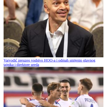
Varvodić preuzeo vodstvo HOO-a i odmah smijenio glavnog
tajnika i direktore ureda