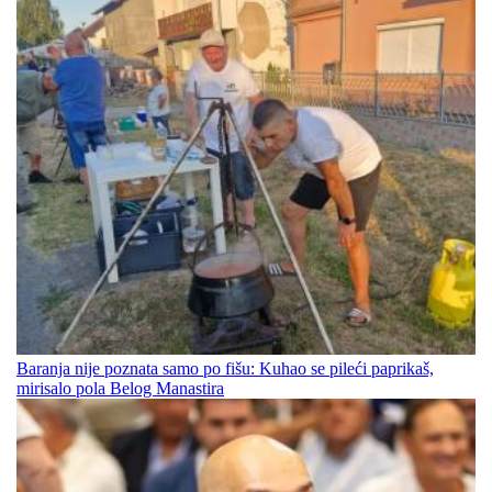
Baranja nije poznata samo po fišu: Kuhao se pileći paprikaš,
mirisalo pola Belog Manastira