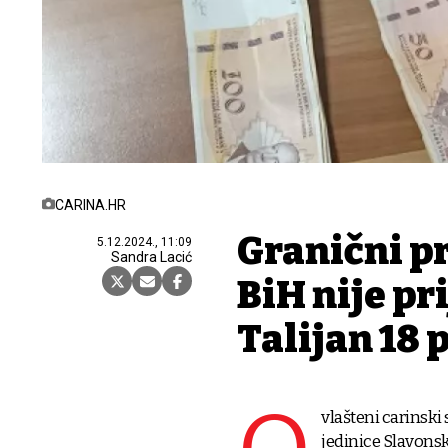
CARINA.HR
Granični pr
5.12.2024., 11:09
Sandra Lacić
BiH nije pr
Talijan 18 
vlašteni carinski
jedinice Slavonsk