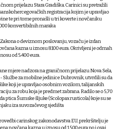
čnom prijelazu Stara Gradiška. Carinici su pretražili
sanskohercegovačkih registracija kojim je upravljao
ne te pri tome pronašli u tri koverte i novčaniku
1.000 konvertibilnih maraka
z Zakona o deviznom poslovanju, vozaču je izdan
novčana kazna u iznosu 8.100 eura. Okrivljeni je odmah
znosu od 5.400 eura.
čane mjere nadzora na graničnom prijelazu Nova Sela,
 - Službe za mobilne jedinice Dubrovnik, utvrdili su da
ike koji je upravljao osobnim vozilom, talijanskih
raciju za robu koja je predmet zabrana. Radilo se o 5,70
 ptica Šumske šljuke (Scolopax rusticola) koje su se
njaku iza suvozačevog sjedišta
rovedbi carinskog zakonodavstva EU, prekršitelju je
čena novčana kazna u iznosu od 1.500 eura no i ovaj