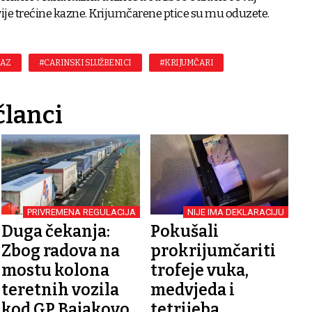
ije trećine kazne. Krijumčarene ptice su mu oduzete.
LAZ
#CARINSKI SLUŽBENICI
#KRIJUMČARI
članci
PRIVREMENA REGULACIJA
NIJE IMA DEKLARACIJU
Duga čekanja:
Pokušali
Zbog radova na
prokrijumčariti
mostu kolona
trofeje vuka,
teretnih vozila
medvjeda i
kod GP Bajakovo
tetrijeba