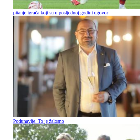
pitanje igrača koji su u posljednoj godini ugovor
Podunavlje. To je žalosno