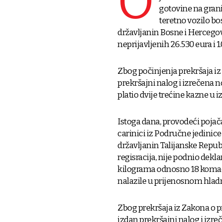
O
gotovine na grani
teretno vozilo bo
državljanin Bosne i Hercegovi
neprijavljenih 26.530 eura i 
Zbog počinjenja prekršaja i
prekršajni nalog i izrečena 
platio dvije trećine kazne u i
Istoga dana, provodeći poja
carinici iz Područne jedinice
državljanin Talijanske Republ
regisracija, nije podnio dekla
kilograma odnosno 18 komada
nalazile u prijenosnom hlad
Zbog prekršaja iz Zakona o p
izdan prekršajni nalog i izre