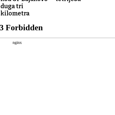
duga tri
kilometra