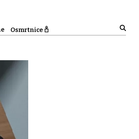
ne
Osmrtnice