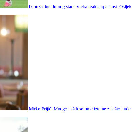
Iz pozadine dobrog starta vreba realna opasnost: Osijek
Mirko Prijić: Mnogo naših sommeliera ne zna što nude 