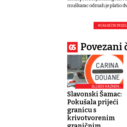
muškarac odmah je platio dv
#GRANIČNI PRIJE
Povezani 
SLIJEDI KAZNENA
PRIJAVA
Slavonski Šamac:
Pokušala prijeći
granicu s
krivotvorenim
graničnim