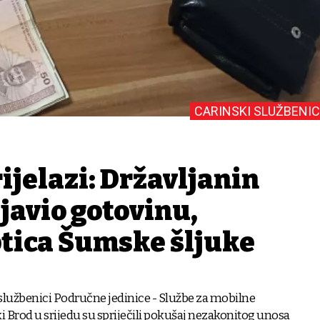
CARINSKI SLUŽBENIC
ijelazi: Državljanin
ijavio gotovinu,
ptica Šumske šljuke
 službenici Područne jedinice - Službe za mobilne
i Brod u srijedu su spriječili pokušaj nezakonitog unosa