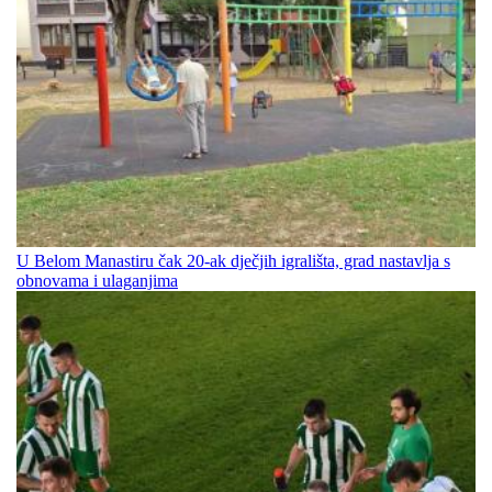
U Belom Manastiru čak 20-ak dječjih igrališta, grad nastavlja s
obnovama i ulaganjima