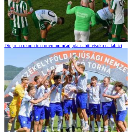
Dinjar na okupu ima novu momčad, plan - biti visoko na tablici