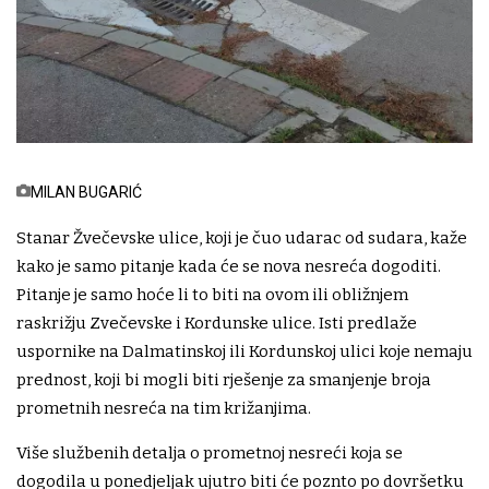
MILAN BUGARIĆ
Stanar Žvečevske ulice, koji je čuo udarac od sudara, kaže
kako je samo pitanje kada će se nova nesreća dogoditi.
Pitanje je samo hoće li to biti na ovom ili obližnjem
raskrižju Zvečevske i Kordunske ulice. Isti predlaže
uspornike na Dalmatinskoj ili Kordunskoj ulici koje nemaju
prednost, koji bi mogli biti rješenje za smanjenje broja
prometnih nesreća na tim križanjima.
Više službenih detalja o prometnoj nesreći koja se
dogodila u ponedjeljak ujutro biti će poznto po dovršetku