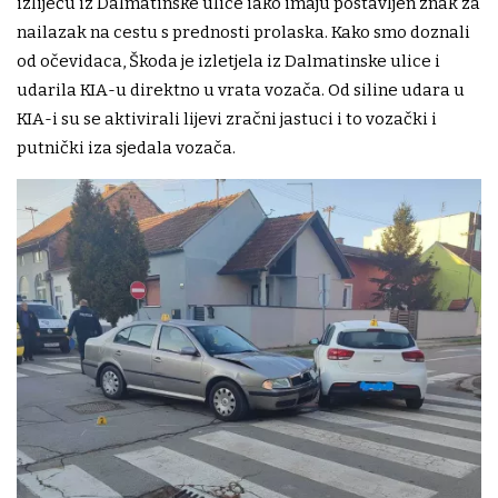
izlijeću iz Dalmatinske ulice iako imaju postavljen znak za
nailazak na cestu s prednosti prolaska. Kako smo doznali
od očevidaca, Škoda je izletjela iz Dalmatinske ulice i
udarila KIA-u direktno u vrata vozača. Od siline udara u
KIA-i su se aktivirali lijevi zračni jastuci i to vozački i
putnički iza sjedala vozača.