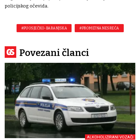
policijskog očevida.
#PU OSJEČKO-BARANJSKA
#PROMETNA NESREĆA
Povezani članci
ALKOHOLIZIRANI VOZAČI