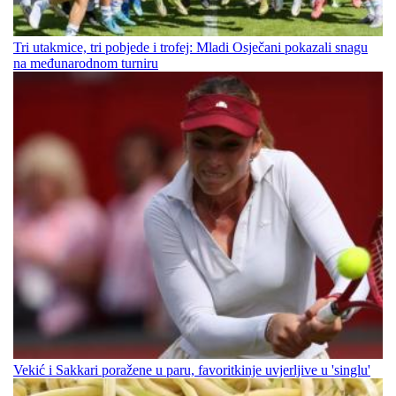
Tri utakmice, tri pobjede i trofej: Mladi Osječani pokazali snagu
na međunarodnom turniru
Vekić i Sakkari poražene u paru, favoritkinje uvjerljive u 'singlu'