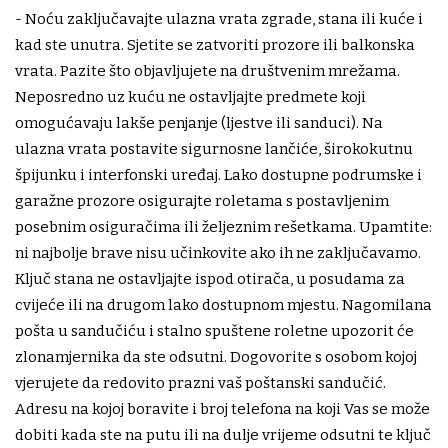
- Noću zaključavajte ulazna vrata zgrade, stana ili kuće i
kad ste unutra. Sjetite se zatvoriti prozore ili balkonska
vrata. Pazite što objavljujete na društvenim mrežama.
Neposredno uz kuću ne ostavljajte predmete koji
omogućavaju lakše penjanje (ljestve ili sanduci). Na
ulazna vrata postavite sigurnosne lančiće, širokokutnu
špijunku i interfonski uređaj. Lako dostupne podrumske i
garažne prozore osigurajte roletama s postavljenim
posebnim osiguračima ili željeznim rešetkama. Upamtite:
ni najbolje brave nisu učinkovite ako ih ne zaključavamo.
Ključ stana ne ostavljajte ispod otirača, u posudama za
cvijeće ili na drugom lako dostupnom mjestu. Nagomilana
pošta u sandučiću i stalno spuštene roletne upozorit će
zlonamjernika da ste odsutni. Dogovorite s osobom kojoj
vjerujete da redovito prazni vaš poštanski sandučić.
Adresu na kojoj boravite i broj telefona na koji Vas se može
dobiti kada ste na putu ili na dulje vrijeme odsutni te ključ