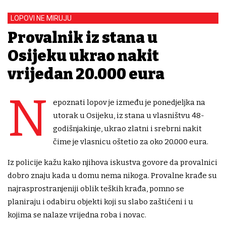
LOPOVI NE MIRUJU
Provalnik iz stana u
Osijeku ukrao nakit
vrijedan 20.000 eura
N
epoznati lopov je između je ponedjeljka na
utorak u Osijeku, iz stana u vlasništvu 48-
godišnjakinje, ukrao zlatni i srebrni nakit
čime je vlasnicu oštetio za oko 20.000 eura.
Iz policije kažu kako njihova iskustva govore da provalnici
dobro znaju kada u domu nema nikoga. Provalne krađe su
najrasprostranjeniji oblik teških krađa, pomno se
planiraju i odabiru objekti koji su slabo zaštićeni i u
kojima se nalaze vrijedna roba i novac.