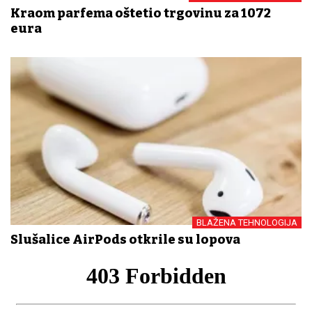
Krađom parfema oštetio trgovinu za 1072
eura
BLAŽENA TEHNOLOGIJA
Slušalice AirPods otkrile su lopova