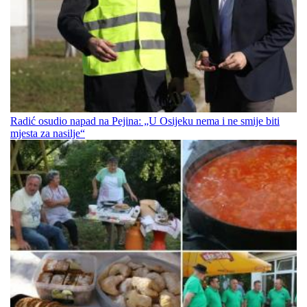
Radić osudio napad na Pejina: „U Osijeku nema i ne smije biti
mjesta za nasilje“