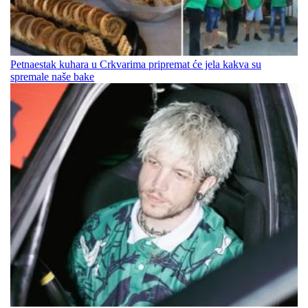
Petnaestak kuhara u Crkvarima pripremat će jela kakva su
spremale naše bake