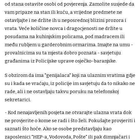
od stana ostavite osobi od povjerenja. Zamolite susjede da
vam pripaze na stan ili kuću, a vrijedne predmete ne
ostavljajte i ne držite ih u neposrednoj blizini prozora i
vrata. Veće količine novca i dragocjenosti ne držite u
posudama na kuhinjskim policama, pod madracem ili
među rubljem u garderobnim ormarima. Imajte na umu -
provalnicima su ta mjesta dobro poznata - savjetuju
građanima iz Policijske uprave osječko-baranjske.
S obzirom da ima "genijalaca" koji na ulaznim vratima gdje
su i kada se vraćaju, iz policije im savjetuju da to nikako ne
rade, ali i ne ostavljaju takvu poruku na telefonskoj
sekretarici.
- Kod nenajavljenih posjeta ne otvarajte ulazna vrata dok
ne provjerite o kome se radi i što želi. Pokušajte provjeriti i
saznati što hoće. Ako se osobe predstavljaju kao
zaposlenici "HEP-a, Vodovoda, Pošte" ili pak dimnjačari i