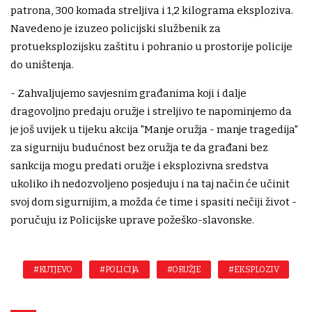
patrona, 300 komada streljiva i 1,2 kilograma eksploziva.
Navedeno je izuzeo policijski službenik za
protueksplozijsku zaštitu i pohranio u prostorije policije
do uništenja.
- Zahvaljujemo savjesnim građanima koji i dalje
dragovoljno predaju oružje i streljivo te napominjemo da
je još uvijek u tijeku akcija "Manje oružja - manje tragedija"
za sigurniju budućnost bez oružja te da građani bez
sankcija mogu predati oružje i eksplozivna sredstva
ukoliko ih nedozvoljeno posjeduju i na taj način će učinit
svoj dom sigurnijim, a možda će time i spasiti nečiji život -
poručuju iz Policijske uprave požeško-slavonske.
#KUTJEVO
#POLICIJA
#ORUŽJE
#EKSPLOZIV