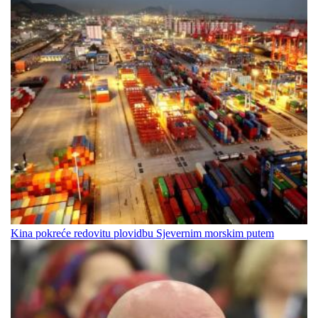
Kina pokreće redovitu plovidbu Sjevernim morskim putem