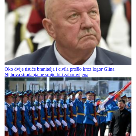
Oko dvije tisuće branitelja i civila prošlo kroz logor Glina.
Njihova stradanja ne smiju biti zaboravljena