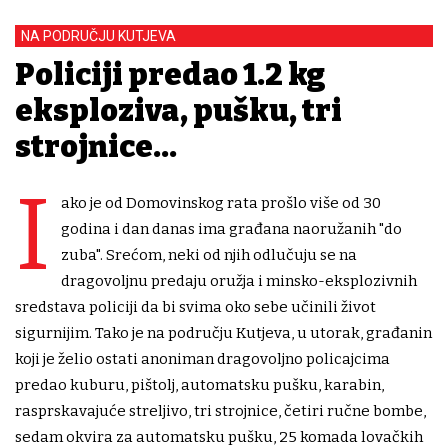
NA PODRUČJU KUTJEVA
Policiji predao 1.2 kg
eksploziva, pušku, tri
strojnice...
I
ako je od Domovinskog rata prošlo više od 30
godina i dan danas ima građana naoružanih "do
zuba". Srećom, neki od njih odlučuju se na
dragovoljnu predaju oružja i minsko-eksplozivnih
sredstava policiji da bi svima oko sebe učinili život
sigurnijim. Tako je na području Kutjeva, u utorak, građanin
koji je želio ostati anoniman dragovoljno policajcima
predao kuburu, pištolj, automatsku pušku, karabin,
rasprskavajuće streljivo, tri strojnice, četiri ručne bombe,
sedam okvira za automatsku pušku, 25 komada lovačkih