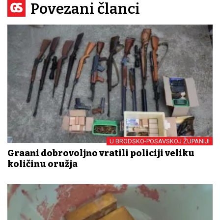
Povezani članci
U BRODSKO-POSAVSKOJ ŽUPANIJI
Građani dobrovoljno vratili policiji veliku
količinu oružja