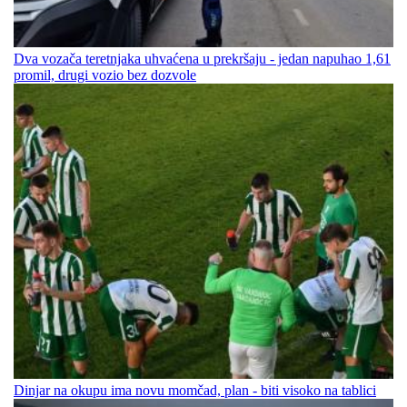
Dva vozača teretnjaka uhvaćena u prekršaju - jedan napuhao 1,61
promil, drugi vozio bez dozvole
Dinjar na okupu ima novu momčad, plan - biti visoko na tablici