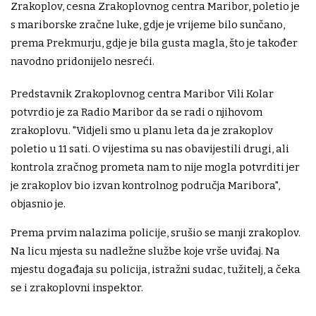
Zrakoplov, cesna Zrakoplovnog centra Maribor, poletio je
s mariborske zračne luke, gdje je vrijeme bilo sunčano,
prema Prekmurju, gdje je bila gusta magla, što je također
navodno pridonijelo nesreći.
Predstavnik Zrakoplovnog centra Maribor Vili Kolar
potvrdio je za Radio Maribor da se radi o njihovom
zrakoplovu. "Vidjeli smo u planu leta da je zrakoplov
poletio u 11 sati. O vijestima su nas obavijestili drugi, ali
kontrola zračnog prometa nam to nije mogla potvrditi jer
je zrakoplov bio izvan kontrolnog područja Maribora",
objasnio je.
Prema prvim nalazima policije, srušio se manji zrakoplov.
Na licu mjesta su nadležne službe koje vrše uviđaj. Na
mjestu događaja su policija, istražni sudac, tužitelj, a čeka
se i zrakoplovni inspektor.