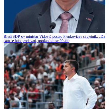
Bivši SDP-ov ministar Vidović postao Plenkovićev savjetnik: „Da
sam se htio prodavati, prodao bih se 90-ih“