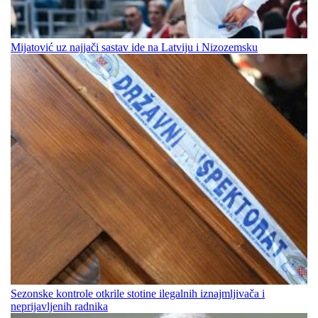
Mijatović uz najjači sastav ide na Latviju i Nizozemsku
Sezonske kontrole otkrile stotine ilegalnih iznajmljivača i
neprijavljenih radnika