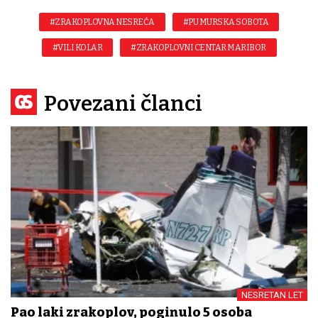
#ZRAKOPLOVNA NESREĆA
#PU MURSKA SOBOTA
#VILI KOLAR
#ZRAKOPLOVNI CENTAR MARIBOR
Povezani članci
NESRETAN LET
Pao laki zrakoplov, poginulo 5 osoba