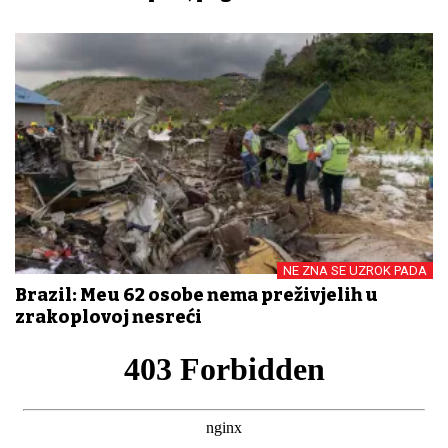
NE ZNA SE UZROK PADA
Brazil: Među 62 osobe nema preživjelih u
zrakoplovoj nesreći