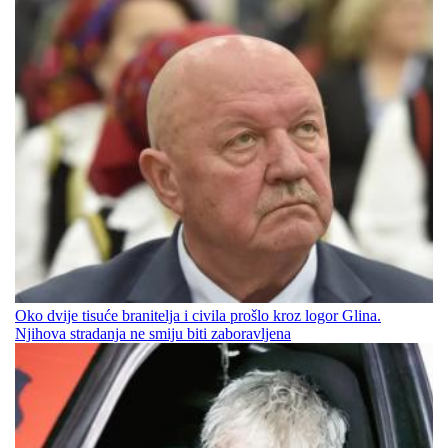
Oko dvije tisuće branitelja i civila prošlo kroz logor Glina.
Njihova stradanja ne smiju biti zaboravljena