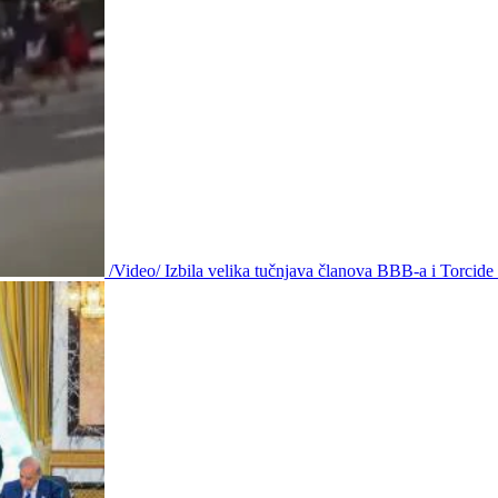
/Video/ Izbila velika tučnjava članova BBB-a i Torcid