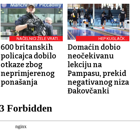
NAČELNICI ŽELE VRATITI
HEP KUGLAČKA
POVJERENJE
SUPERLIGA
600 britanskih
Domaćin dobio
policajca dobilo
neočekivanu
otkaze zbog
lekciju na
neprimjerenog
Pampasu, prekid
ponašanja
negativanog niza
Đakovčanki