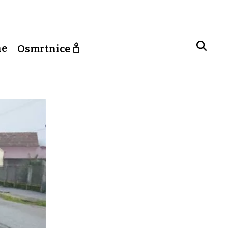
ne
Osmrtnice