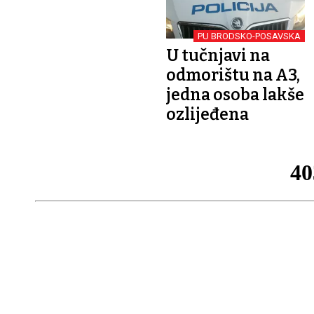
PU BRODSKO-POSAVSKA
U tučnjavi na
odmorištu na A3,
jedna osoba lakše
ozlijeđena