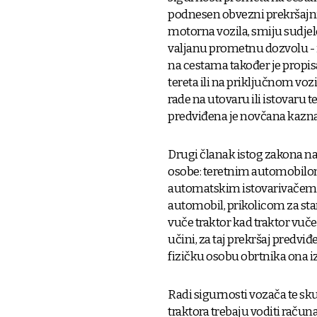
podnesen obvezni prekršajni 
motorna vozila, smiju sudjelo
valjanu prometnu dozvolu - i
na cestama također je propi
tereta ili na priključnom voz
rade na utovaru ili istovaru t
predviđena je novčana kazna
Drugi članak istog zakona na
osobe: teretnim automobilo
automatskim istovarivačem, p
automobil, prikolicom za st
vuče traktor kad traktor vuče
učini, za taj prekršaj predvi
fizičku osobu obrtnika ona i
Radi sigurnosti vozača te sku
traktora trebaju voditi računa