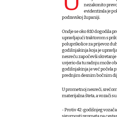
U
nezakonito prevo
evidentirala je po
podravskoj županiji.
Ondje se oko 8.10 dogodila p
upravljajući traktorom s pri
poluprikolice za prijevoz duh
godišnjakinja koja je upravl
nesreću započevši skretanje 
uvjerio da tu radnju može ob
godišnjakinja je već počela pr
prednjim desnim bočnim dijel
U prometnoj nesreći, srećom,
materijalna šteta, a vozači su
- Protiv 42-godišnjeg vozača
sigurnosti prometa na cesta