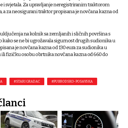
e i svjetala. Za upravljanje neregistriranim traktorom
, a za neosigurani traktor propisana je novčana kazna od
 uključenja na kolnik sa zemljanih i sličnih površina s
o kako se ne bi ugrožavala sigurnost drugih sudionika u
pisana je novčana kazna od 130 eura za sudionika u
u ili fizičku osobu obrtnika novčana kazna od 660 do
DA
#STARI GRADAC
#PU BRODSKO-POSAVSKA
članci