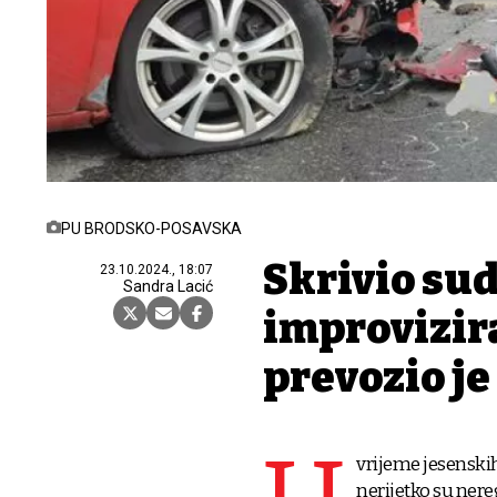
PU BRODSKO-POSAVSKA
Skrivio sud
23.10.2024., 18:07
Sandra Lacić
improvizira
prevozio j
vrijeme jesenskih
nerijetko su nereg