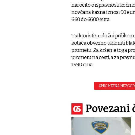
naročito o ispravnosti kočnic
novčana kazna iznosi 90 eura
660 do 6600 eura.
Traktoristi su dužni prilikom
kotača obvezno ukloniti blat
prometu. Za kršenje toga pro
prometu na cesti, a za pravn
1990 eura.
#PROMETNA NEZGO
Povezani 