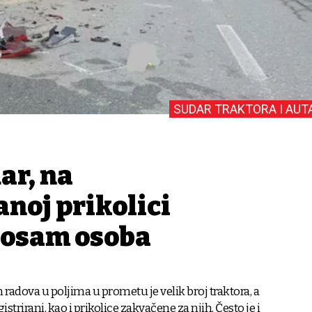
SUDAR TRAKTORA I AUT
ar, na
noj prikolici
e osam osoba
 radova u poljima u prometu je velik broj traktora, a
istrirani, kao i prikolice zakvačene za njih. Često je i