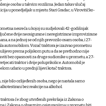
ženje osoba u takvim vozilima. Jedan takav slučaj
licija u ponedjeljak u mjestu Stari Gradac, u Virovitičko-
rometna nesreća u kojoj su sudjelovali 42-godišnjak
ključene dvije neosigurane i neregistrirane improvizirane
ana, a na jednoj se od njih prevozilo osam osoba, i 27-
jala automobilom. Vozač traktora je izazvao prometnu
ulijevo prema poljskom putu a da se prethodno nije
aviti bez opasnosti za druge sudionike u prometu, a 27-
etjecati traktor i dvije poluprikolice. Automobil je
om udario u prednji lijevi kotač traktora.
 nije bilo ozlijeđenih osoba, nego je nastala samo
 alkotestirani bez reakcije na alkohol.
 traktora će zbog utvrđenih prekršaja iz Zakona o
ma i Zakona o obveznim osiguranjima u prometu biti