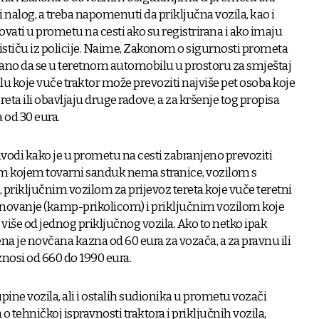
nalog, a treba napomenuti da priključna vozila, kao i
vati u prometu na cesti ako su registrirana i ako imaju
stiču iz policije. Naime, Zakonom o sigurnosti prometa
sano da se u teretnom automobilu u prostoru za smještaj
ilu koje vuče traktor može prevoziti najviše pet osoba koje
ereta ili obavljaju druge radove, a za kršenje tog propisa
 od 30 eura.
vodi kako je u prometu na cesti zabranjeno prevoziti
m kojem tovarni sanduk nema stranice, vozilom s
riključnim vozilom za prijevoz tereta koje vuče teretni
anovanje (kamp-prikolicom) i priključnim vozilom koje
 više od jednog priključnog vozila. Ako to netko ipak
đena je novčana kazna od 60 eura za vozača, a za pravnu ili
znosi od 660 do 1990 eura.
pine vozila, ali i ostalih sudionika u prometu vozači
 o tehničkoj ispravnosti traktora i priključnih vozila,