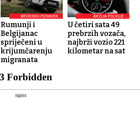
BRODSKO-POSAVSKA
AKCIJA POLICIJE U
ŽUPANIJA
BRODSKOM KRAJU
Rumunji i
U četiri sata 49
Belgijanac
prebrzih vozača,
spriječeni u
najbrži vozio 221
krijumčarenju
kilometar na sat
migranata