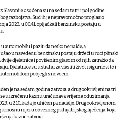
z Slavonije osuđena su na sedam te tri i pol godine
bog razbojstva. Sud ih je nepravomoćno proglasio
ipnja 2023., u 00.41, opljačkali benzinsku postaju u
u.
 u automobilu i paziti da netko ne naiđe, a
 ušao u navedenu benzinsku postaju držeći u ruci plinski
a dvije djelatnice i povišenim glasom od njih zatražio da
u. Djelatnice su u strahu za vlastiti život i sigurnost to i
ši automobilom pobjegli s novcem.
en je na sedam godina zatvora, a drugookrivljeni na tri
ci se u izrečenu kaznu uračunava vrijeme oduzimanja
2023., u 2.10, kada je uhićen pa nadalje. Drugookrivljenom
igurnosnu mjeru obveznog psihijatrijskog liječenja, koja
ršenja kazne zatvora.