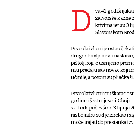
D
va 41-godišnjaka i
zatvorske kazne z
krivima jer su 3. l
Slavonskom Brod
Prvookrivljeni je ostao čekati
drugookrivljeni se maskirao,
pištolj koji je usmjerio prem
mu predaju sav novac koji imaj
učinile, a potom su pljačka
Prvookrivljeni muškarac osuđ
godine i šest mjeseci. Oboji
slobode počevši od 3. lipnja 
razbojniku sud je izrekao i s
može trajati do prestanka izv