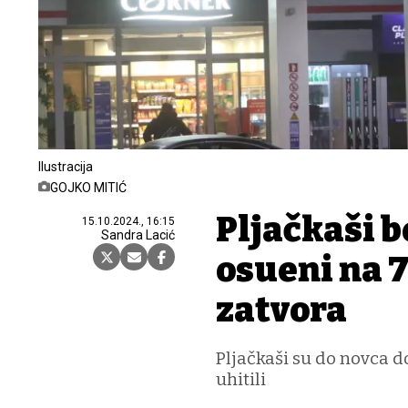
Ilustracija
GOJKO MITIĆ
Pljačkaši 
15.10.2024., 16:15
Sandra Lacić
osuđeni na 7
zatvora
Pljačkaši su do novca do
uhitili