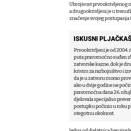
Ubrojivost prvookrivljenog 
a drugookrivljeni je u trenut
značenje svojeg postupanja i 
ISKUSNI PLJAČKAŠ
Prvookrivljeni je od 2004. 
puta pravomoćno suđen zbo
zatvorske kazne, dok je 
krivim za razbojništvo i iz
da je u zatvoru morao prov
ako u dvije godine ne poči
pravomoćna dana 26. ožujk
djelovala specijalno preven
postupku počinio u roku pr
otegotnu okolnost.
Jedna od djelatnica benzinske