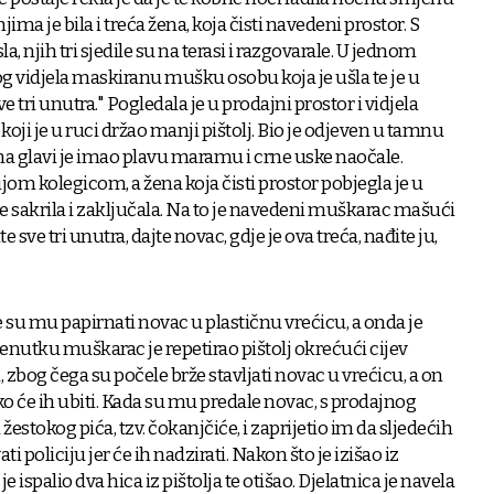
jima je bila i treća žena, koja čisti navedeni prostor. S
a, njih tri sjedile su na terasi i razgovarale. U jednom
og vidjela maskiranu mušku osobu koja je ušla te je u
tri unutra." Pogledala je u prodajni prostor i vidjela
ji je u ruci držao manji pištolj. Bio je odjeven u tamnu
 na glavi je imao plavu maramu i crne uske naočale.
jom kolegicom, a žena koja čisti prostor pobjegla je u
e sakrila i zaključala. Na to je navedeni muškarac mašući
e sve tri unutra, dajte novac, gdje je ova treća, nađite ju,
le su mu papirnati novac u plastičnu vrećicu, a onda je
renutku muškarac je repetirao pištolj okrećući cijev
zbog čega su počele brže stavljati novac u vrećicu, a on
 kako će ih ubiti. Kada su mu predale novac, s prodajnog
žestokog pića, tzv. čokanjčiće, i zaprijetio im da sljedećih
 policiju jer će ih nadzirati. Nakon što je izišao iz
ispalio dva hica iz pištolja te otišao. Djelatnica je navela