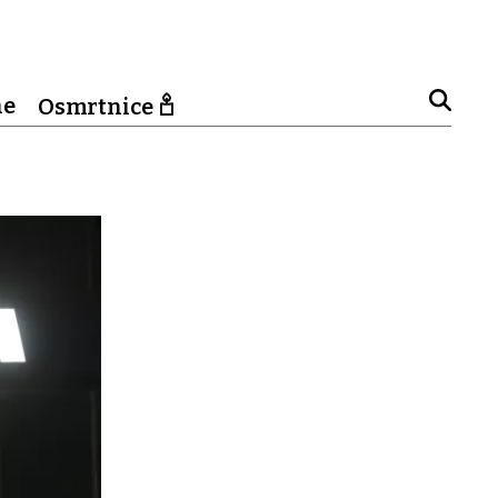
ne
Osmrtnice