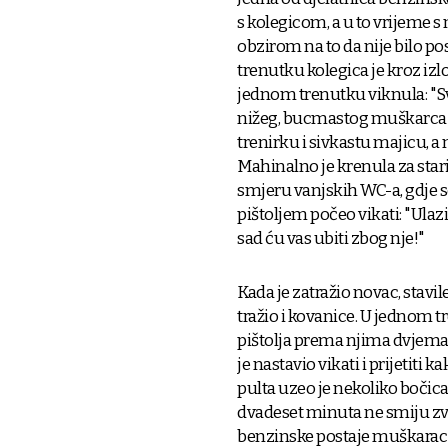
s kolegicom, a u to vrijeme s n
obzirom na to da nije bilo posl
trenutku kolegica je kroz izl
jednom trenutku viknula: "Sve 
nižeg, bucmastog muškarca ko
trenirku i sivkastu majicu, a
Mahinalno je krenula za stari
smjeru vanjskih WC-a, gdje s
pištoljem počeo vikati: "Ulazit
sad ću vas ubiti zbog nje!"
Kada je zatražio novac, stavi
tražio i kovanice. U jednom t
pištolja prema njima dvjema, 
je nastavio vikati i prijetiti
pulta uzeo je nekoliko bočica 
dvadeset minuta ne smiju zvati
benzinske postaje muškarac je 