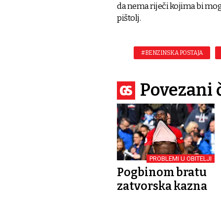
da nema riječi kojima bi mogl
pištolj.
#BENZINSKA POSTAJA
Povezani 
PROBLEMI U OBITELJI
Pogbinom bratu
zatvorska kazna