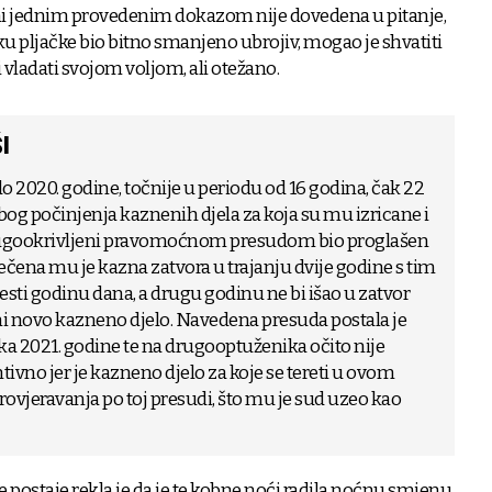
ni jednim provedenim dokazom nije dovedena u pitanje,
ku pljačke bio bitno smanjeno ubrojiv, mogao je shvatiti
vladati svojom voljom, ali otežano.
I
do 2020. godine, točnije u periodu od 16 godina, čak 22
g počinjenja kaznenih djela za koja su mu izricane i
drugookrivljeni pravomoćnom presudom bio proglašen
rečena mu je kazna zatvora u trajanju dvije godine s tim
esti godinu dana, a drugu godinu ne bi išao u zatvor
ni novo kazneno djelo. Navedena presuda postala je
a 2021. godine te na drugooptuženika očito nije
tivno jer je kazneno djelo za koje se tereti u ovom
ovjeravanja po toj presudi, što mu je sud uzeo kao
 postaje rekla je da je te kobne noći radila noćnu smjenu