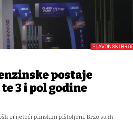
SLAVONSKI BRO
benzinske postaje
 te 3 i pol godine
šli prijeteći plinskim pištoljem. Brzo su ih