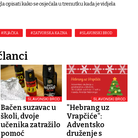
a opisati kako se osjećala u trenutku kada je vidjela
#PLJAČKA
#ZATVORSKA KAZNA
#SLAVONSKI BROD
članci
SLAVONSKI BROD
SLAVONSKI BROD
Bačen suzavac u
"Hebrang uz
školi, dvoje
Vrapčiće":
učenika zatražilo
Adventsko
pomoć
druženje s