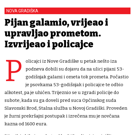
NOVA GRADIŠKA
Pijan galamio, vrijeđao i
upravljao prometom.
Izvrijeđao i policajce
P
olicajci iz Nove Gradiške u petak nešto iza
podneva dobili su dojavu da na ulici pijani 53-
godišnjak galami i ometa tok prometa. Počastio
je psovkama 53-godišnjak i policajce te odbio
alkotest, pa je uhićen. Trijeznio se u zgradi policije do
subote, kada su ga doveli pred suca Općinskog suda
Slavonski Brod, Stalna služba u Novoj Gradiški. Proveden
je žurni prekršajni postupak i izrečena mu je novčana
kazna od 1600 eura.