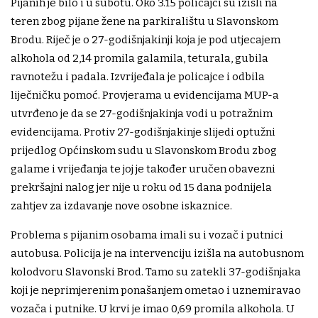
Pijanih je bilo i u subotu. Oko 3.15 policajci su izišli na
teren zbog pijane žene na parkiralištu u Slavonskom
Brodu. Riječ je o 27-godišnjakinji koja je pod utjecajem
alkohola od 2,14 promila galamila, teturala, gubila
ravnotežu i padala. Izvrijeđala je policajce i odbila
liječničku pomoć. Provjerama u evidencijama MUP-a
utvrđeno je da se 27-godišnjakinja vodi u potražnim
evidencijama. Protiv 27-godišnjakinje slijedi optužni
prijedlog Općinskom sudu u Slavonskom Brodu zbog
galame i vrijeđanja te joj je također uručen obavezni
prekršajni nalog jer nije u roku od 15 dana podnijela
zahtjev za izdavanje nove osobne iskaznice.
Problema s pijanim osobama imali su i vozač i putnici
autobusa. Policija je na intervenciju izišla na autobusnom
kolodvoru Slavonski Brod. Tamo su zatekli 37-godišnjaka
koji je neprimjerenim ponašanjem ometao i uznemiravao
vozača i putnike. U krvi je imao 0,69 promila alkohola. U