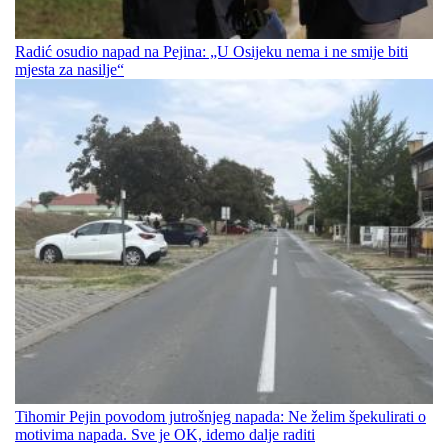
Radić osudio napad na Pejina: „U Osijeku nema i ne smije biti
mjesta za nasilje“
Tihomir Pejin povodom jutrošnjeg napada: Ne želim špekulirati o
motivima napada. Sve je OK, idemo dalje raditi