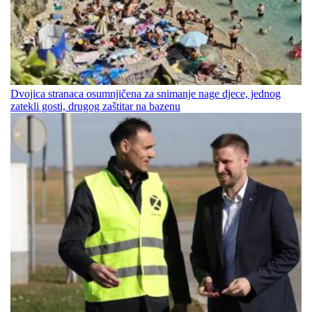
Dvojica stranaca osumnjičena za snimanje nage djece, jednog
zatekli gosti, drugog zaštitar na bazenu