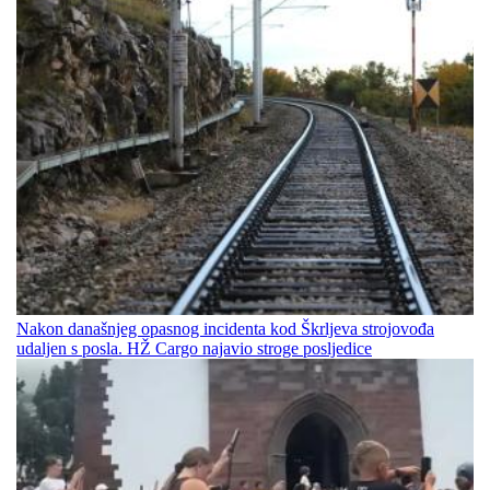
Nakon današnjeg opasnog incidenta kod Škrljeva strojovođa
udaljen s posla. HŽ Cargo najavio stroge posljedice