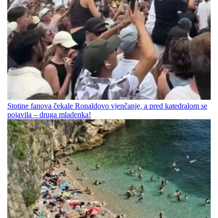
Stotine fanova čekale Ronaldovo vjenčanje, a pred katedralom se
pojavila – druga mladenka!