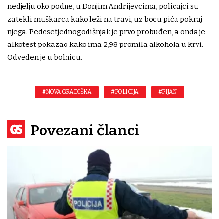
nedjelju oko podne, u Donjim Andrijevcima, policajci su
zatekli muškarca kako leži na travi, uz bocu pića pokraj
njega. Pedesetjednogodišnjak je prvo probuđen, a onda je
alkotest pokazao kako ima 2,98 promila alkohola u krvi.
Odveden je u bolnicu.
#NOVA GRADIŠKA
#POLICIJA
#PIJAN
Povezani članci