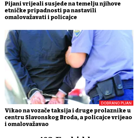
Pijani vrijeđali susjede na temelju njihove
etničke pripadnosti pa nastavili
omalovažavati i policajce
DOBRANO PIJAN
Vikao na vozače taksija i druge prolaznike u
centru Slavonskog Broda, a policajce vrijeđao
i omalovažavao