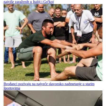
najviše zaraženih u Italiji i Grčkoj
Brođanci pozivaju na najveće slavonsko nadmetanje u starim
športovima