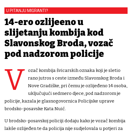
U PITANJU MIGRANTI?
14-ero ozlijeđeno u
slijetanju kombija kod
Slavonskog Broda, vozač
pod nadzorom policije
V
ozač kombija švicarskih oznaka koji je sletio
rano jutros s ceste između Slavonskog Broda i
Nove Gradiške, pri čemu je ozlijeđeno 14 osoba,
uključujući sedmero djece, pod nadzorom je
policije, kazala je glasnogovornica Policijske uprave
brodsko-posavske Kata Nuić.
U brodsko-posavskoj policiji dodaju kako je vozač kombija
lakše ozlijeđen te da policija nije sudjelovala u potjeri za