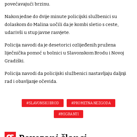
povećavajući brzinu.
Nakon jedne do dvije minute policijski službenici su
dolaskom do Malina uočili da je kombi sletio s ceste,
udarivši u stup javne rasvjete.
Policija navodi da je desetorici ozlijeđenih pružena
liječnička pomoć u bolnici u Slavonskom Brodu i Novoj
Gradiški.
Policija navodi da policijski službenici nastavljaju daljnji
rad i obavljanje očevida.
#SLAVONSKI BROD
#PROMETNA NEZGODA
#MIGRANTI