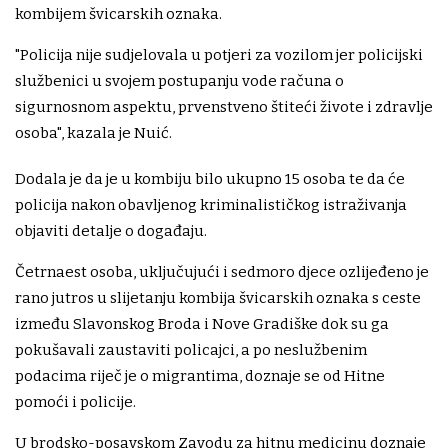
kombijem švicarskih oznaka.
"Policija nije sudjelovala u potjeri za vozilom jer policijski
službenici u svojem postupanju vode računa o
sigurnosnom aspektu, prvenstveno štiteći živote i zdravlje
osoba", kazala je Nuić.
Dodala je da je u kombiju bilo ukupno 15 osoba te da će
policija nakon obavljenog kriminalističkog istraživanja
objaviti detalje o događaju.
Četrnaest osoba, uključujući i sedmoro djece ozlijeđeno je
rano jutros u slijetanju kombija švicarskih oznaka s ceste
između Slavonskog Broda i Nove Gradiške dok su ga
pokušavali zaustaviti policajci, a po neslužbenim
podacima riječ je o migrantima, doznaje se od Hitne
pomoći i policije.
U brodsko-posavskom Zavodu za hitnu medicinu doznaje