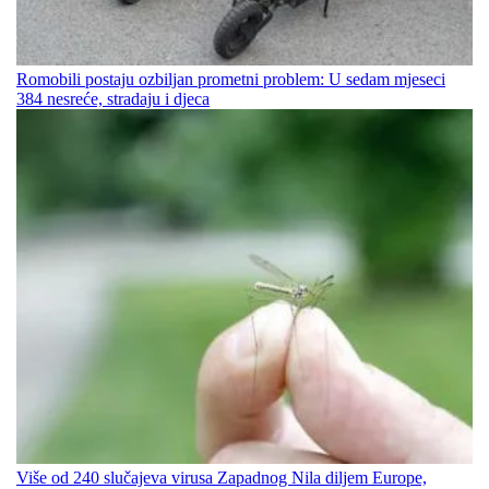
Romobili postaju ozbiljan prometni problem: U sedam mjeseci
384 nesreće, stradaju i djeca
Više od 240 slučajeva virusa Zapadnog Nila diljem Europe,