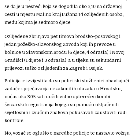
se da je u nesreći koja se dogodila oko 3,10 na državnoj
cesti u mjestu Malino kraj Lužana 14 ozlijeđenih osoba,
među kojima je sedmoro djece.
Ozlijeđene zbrinjava pet timova brodsko-posavskog i
jedan požeško-slavonskog Zavoda koji ih prevoze u
bolnice u Slavonskom Brodu (6 djece, 4 odrasla) i Novoj
Gradišci (1 dijete i 3 odrasla), a u tijeku su sekundarni
prijevozi teško ozlijeđenih za Zagreb i Osijek.
Policija je izvijestila da su policijski službenici obavljajući
zadaće sprječavanja nezakonitih ulazaka u Hrvatsku,
noćas oko 3.05 sati uočili vidno opterećen kombi
švicarskih registracija kojega su pomoću uključenih
svjetlosnih i zvučnih znakova pokušavali zaustaviti radi
kontrole.
No, vozač se oglušio o naredbe policije te nastavio vožnju