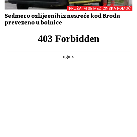
PRUŽA IM SE MEDICINSKA POMOĆ
Sedmero ozlijeđenih iz nesreće kod Broda
prevezeno u bolnice