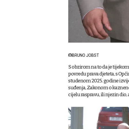
BRUNO JOBST
S obzirom na to da je tijeko
povredu prava djeteta, s Opć
studenom 2025. godine izvijes
suđenja, Zakonom o kaznenom
cijelu raspravu, ili njezin dio