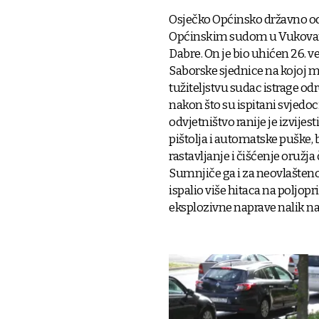
Osječko Općinsko državno odv
Općinskim sudom u Vukovaru
Dabre. On je bio uhićen 26. 
Saborske sjednice na kojoj m
tužiteljstvu sudac istrage odr
nakon što su ispitani svjedo
odvjetništvo ranije je izvije
pištolja i automatske puške,
rastavljanje i čišćenje oružja
Sumnjiče ga i za neovlašteno
ispalio više hitaca na poljop
eksplozivne naprave nalik 