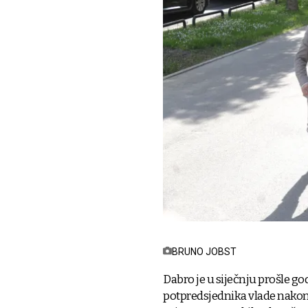
BRUNO JOBST
Dabro je u siječnju prošle g
potpredsjednika vlade nakon 