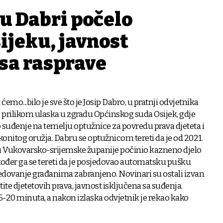
pu Dabri počelo
sijeku, javnost
 sa rasprave
 ćemo...bilo je sve što je Josip Dabro, u pratnji odvjetnika
prilikom ulaska u zgradu Općinskog suda Osijek, gdje
 suđenje na temelju optužnice za povredu prava djeteta i
nitog oružja. Dabru se optužnicom tereti da je od 2021.
ju Vukovarsko-srijemske županije počinio kazneno djelo
kođer ga se tereti da je posjedovao automatsku pušku
sjedovanje građanima zabranjeno. Novinari su ostali izvan
tite djetetovih prava, javnost isključena sa suđenja.
15-20 minuta, a nakon izlaska odvjetnik je rekao kako