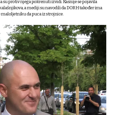
su protiv njega pokrenuti izvidi. Kasnije se pojavila
kalašnjikova, a mediji su navodili da DORH također ima
maloljetniku da puca iz strojnice.