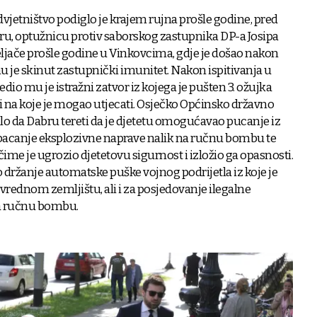
jetništvo podiglo je krajem rujna prošle godine, pred
, optužnicu protiv saborskog zastupnika DP-a Josipa
veljače prošle godine u Vinkovcima, gdje je došao nakon
u je skinut zastupnički imunitet. Nakon ispitivanja u
edio mu je istražni zatvor iz kojega je pušten 3. ožujka
ci na koje je mogao utjecati. Osječko Općinsko državno
stilo da Dabru tereti da je djetetu omogućavao pucanje iz
 bacanje eksplozivne naprave nalik na ručnu bombu te
 čime je ugrozio djetetovu sigurnost i izložio ga opasnosti.
 držanje automatske puške vojnog podrijetla iz koje je
rivrednom zemljištu, ali i za posjedovanje ilegalne
na ručnu bombu.