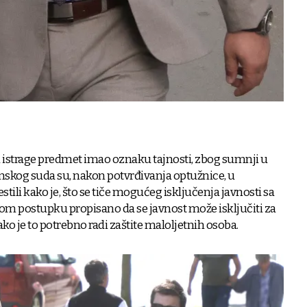
m istrage predmet imao oznaku tajnosti, zbog sumnji u
inskog suda su, nakon potvrđivanja optužnice, u
tili kako je, što se tiče mogućeg isključenja javnosti sa
 postupku propisano da se javnost može isključiti za
, ako je to potrebno radi zaštite maloljetnih osoba.