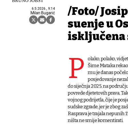
BRUNO JOBST
/Foto/ Josi
6.5.2026., 9:14
Milan Bugarić
suđenje u O
isključena
P
olako, polako, vidjet
Šime Mataka rekao 
mu je danas počelo
posjedovanje nezako
do siječnja 2025. na područ
povrede djetetovih prava. Ta
vojnog podrijetla, čije je po
sudske zgrade, jer je zbog zaš
Rasprava je trajala nepunih 
ništa ne smije komentirati.