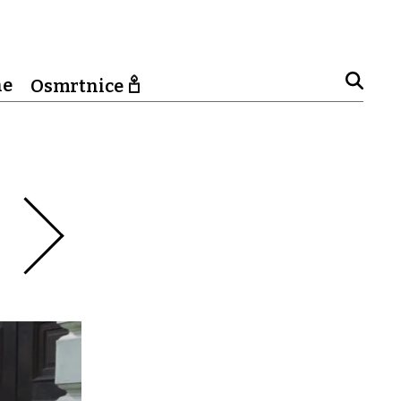
ne
Osmrtnice