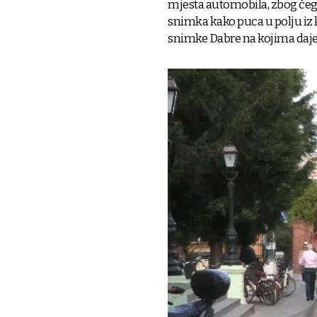
mjesta automobila, zbog čega 
snimka kako puca u polju iz 
snimke Dabre na kojima daje 