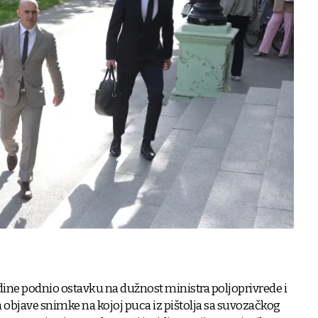
odine podnio ostavku na dužnost ministra poljoprivrede i
objave snimke na kojoj puca iz pištolja sa suvozačkog