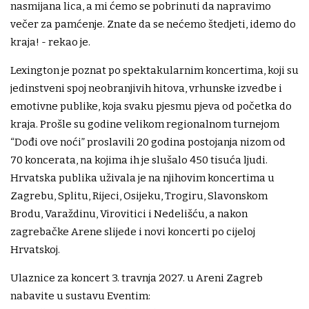
nasmijana lica, a mi ćemo se pobrinuti da napravimo
večer za pamćenje. Znate da se nećemo štedjeti, idemo do
kraja! - rekao je.
Lexington je poznat po spektakularnim koncertima, koji su
jedinstveni spoj neobranjivih hitova, vrhunske izvedbe i
emotivne publike, koja svaku pjesmu pjeva od početka do
kraja. Prošle su godine velikom regionalnom turnejom
“Dođi ove noći” proslavili 20 godina postojanja nizom od
70 koncerata, na kojima ih je slušalo 450 tisuća ljudi.
Hrvatska publika uživala je na njihovim koncertima u
Zagrebu, Splitu, Rijeci, Osijeku, Trogiru, Slavonskom
Brodu, Varaždinu, Virovitici i Nedelišću, a nakon
zagrebačke Arene slijede i novi koncerti po cijeloj
Hrvatskoj.
Ulaznice za koncert 3. travnja 2027. u Areni Zagreb
nabavite u sustavu Eventim: