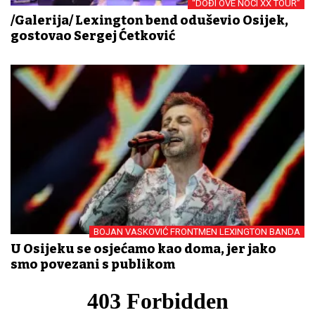
“DOĐI OVE NOĆI XX TOUR”
/Galerija/ Lexington bend oduševio Osijek,
gostovao Sergej Ćetković
BOJAN VASKOVIĆ FRONTMEN LEXINGTON BANDA
U Osijeku se osjećamo kao doma, jer jako
smo povezani s publikom