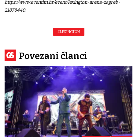
https://www.eventim.hr/event/lexington-arena-zagreb-
21878440
.
#LEXINGTON
Povezani članci