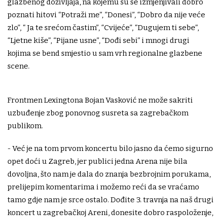
glazbenog doživljaja, na kojemu su se izmjenjivali dobro
poznati hitovi “Potraži me”, “Donesi”, “Dobro da nije veće
zlo”, “ Ja te srećom častim”, “Cvijeće”, “Dugujem ti sebe”,
“Ljetne kiše”, “Pijane usne”, “Dođi sebi” i mnogi drugi
kojima se bend smjestio u sam vrh regionalne glazbene
scene.
Frontmen Lexingtona Bojan Vasković ne može sakriti
uzbuđenje zbog ponovnog susreta sa zagrebačkom
publikom.
- Već je na tom prvom koncertu bilo jasno da ćemo sigurno
opet doći u Zagreb, jer publici jedna Arena nije bila
dovoljna, što nam je dala do znanja bezbrojnim porukama,
prelijepim komentarima i možemo reći da se vraćamo
tamo gdje nam je srce ostalo. Dođite 3. travnja na naš drugi
koncert u zagrebačkoj Areni, donesite dobro raspoloženje,