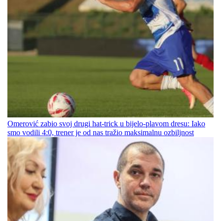
Omerović zabio svoj drugi hat-trick u bijelo-plavom dresu: Iako
smo vodili 4:0, trener je od nas tražio maksimalnu ozbiljnost