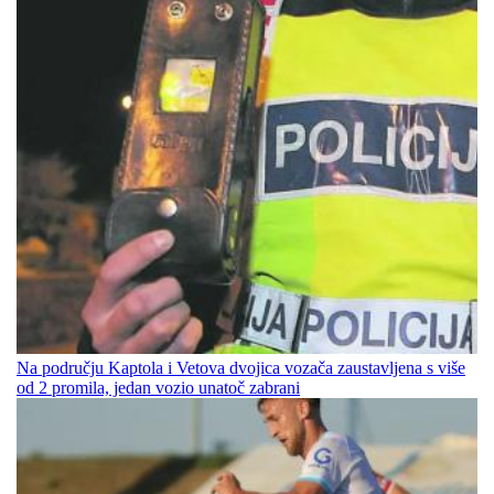
Na području Kaptola i Vetova dvojica vozača zaustavljena s više
od 2 promila, jedan vozio unatoč zabrani