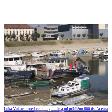
Luka Vukovar pred velikim gubicima od približno 800 tisuća eura