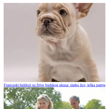
Francuski buldozi su žrtve ljudskog ukusa: slatko lice, teška patnja