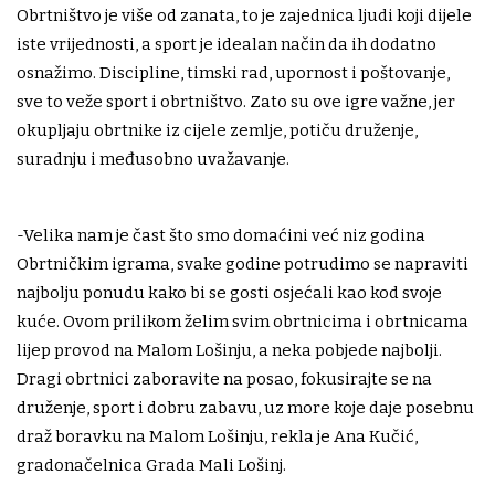
Obrtništvo je više od zanata, to je zajednica ljudi koji dijele
iste vrijednosti, a sport je idealan način da ih dodatno
osnažimo. Discipline, timski rad, upornost i poštovanje,
sve to veže sport i obrtništvo. Zato su ove igre važne, jer
okupljaju obrtnike iz cijele zemlje, potiču druženje,
suradnju i međusobno uvažavanje.
-Velika nam je čast što smo domaćini već niz godina
Obrtničkim igrama, svake godine potrudimo se napraviti
najbolju ponudu kako bi se gosti osjećali kao kod svoje
kuće. Ovom prilikom želim svim obrtnicima i obrtnicama
lijep provod na Malom Lošinju, a neka pobjede najbolji.
Dragi obrtnici zaboravite na posao, fokusirajte se na
druženje, sport i dobru zabavu, uz more koje daje posebnu
draž boravku na Malom Lošinju, rekla je Ana Kučić,
gradonačelnica Grada Mali Lošinj.