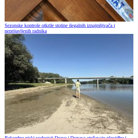
Sezonske kontrole otkrile stotine ilegalnih iznajmljivača i
neprijavljenih radnika
Rekordno niski vodostaji Drave i Dunava otežavaju plovidbu i