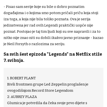
- Pisao sam serije koje su bile o dobro poznatim
događajima i o kojima smo potom pričali priču koja stoji
iza toga, a koja nije bila toliko poznata. Ova je serija
jedinstvena jer rad ovih Legendi praktički uopće nije
poznat. Postojao je taj tim ljudi koji su sve napravili i za to
nitko nije znao niti su dobili ikakvo javno priznanje - kazao
je Neil Forsyth o razlozima za seriju.
Sa svih šest epizoda "Legends" na Netflix stiže
7. svibnja.
1. ROBERT PLANT
Bivši frontmen grupe Led Zeppelin proglašen je
ovogodišnjom Record Store Legendom
2. AUBREY PLAZA
Glumica je potvrdila da čeka svoje prvo dijete s