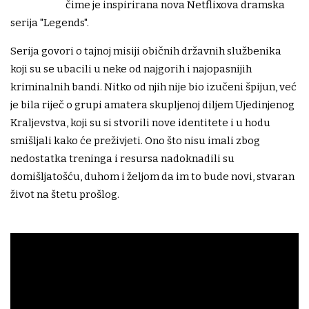
čime je inspirirana nova Netflixova dramska
serija "Legends".
Serija govori o tajnoj misiji običnih državnih službenika
koji su se ubacili u neke od najgorih i najopasnijih
kriminalnih bandi. Nitko od njih nije bio izučeni špijun, već
je bila riječ o grupi amatera skupljenoj diljem Ujedinjenog
Kraljevstva, koji su si stvorili nove identitete i u hodu
smišljali kako će preživjeti. Ono što nisu imali zbog
nedostatka treninga i resursa nadoknadili su
domišljatošću, duhom i željom da im to bude novi, stvaran
život na štetu prošlog.