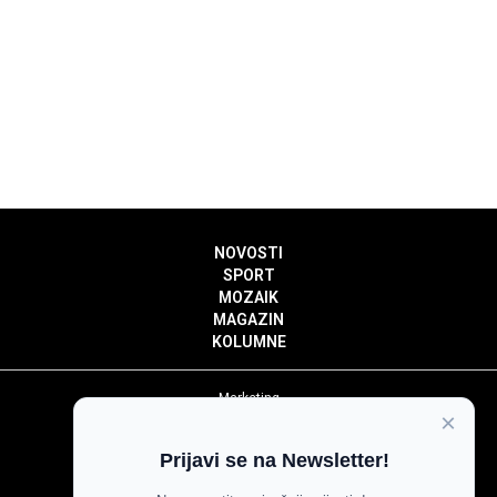
NOVOSTI
SPORT
MOZAIK
MAGAZIN
KOLUMNE
Marketing
×
Politika privatnosti
Politika kolačića
Prijavi se na Newsletter!
Impressum
Pravila prenošenja sadržaja