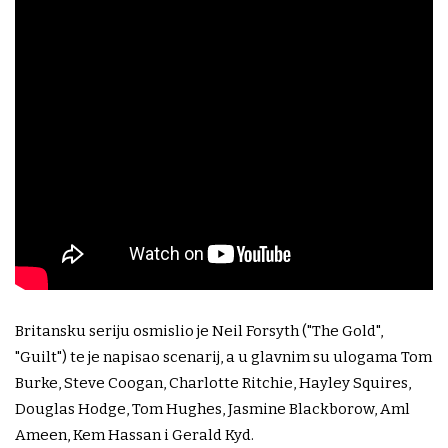
Britansku seriju osmislio je Neil Forsyth ("The Gold",
"Guilt") te je napisao scenarij, a u glavnim su ulogama Tom
Burke, Steve Coogan, Charlotte Ritchie, Hayley Squires,
Douglas Hodge, Tom Hughes, Jasmine Blackborow, Aml
Ameen, Kem Hassan i Gerald Kyd.