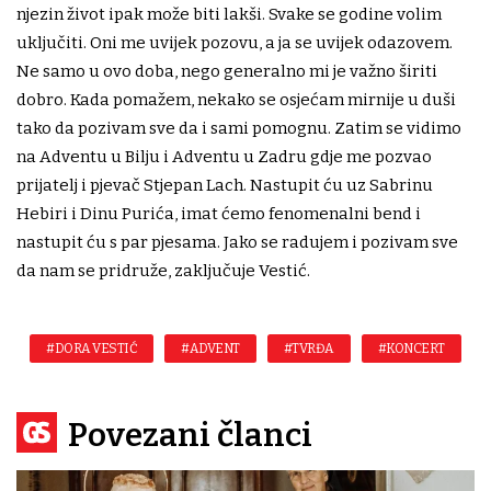
njezin život ipak može biti lakši. Svake se godine volim
uključiti. Oni me uvijek pozovu, a ja se uvijek odazovem.
Ne samo u ovo doba, nego generalno mi je važno širiti
dobro. Kada pomažem, nekako se osjećam mirnije u duši
tako da pozivam sve da i sami pomognu. Zatim se vidimo
na Adventu u Bilju i Adventu u Zadru gdje me pozvao
prijatelj i pjevač Stjepan Lach. Nastupit ću uz Sabrinu
Hebiri i Dinu Purića, imat ćemo fenomenalni bend i
nastupit ću s par pjesama. Jako se radujem i pozivam sve
da nam se pridruže, zaključuje Vestić.
#DORA VESTIĆ
#ADVENT
#TVRĐA
#KONCERT
Povezani članci