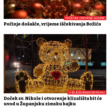
POČETAK CRKVENE GODINE
Počinje došašće, vrijeme iščekivanja Božića
U BLAGDANSKOM RUHU
Doček sv. Nikole i otvorenje klizališta bit će
uvod u Županjsku zimsku bajku