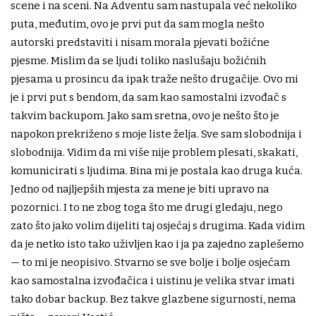
scene i na sceni. Na Adventu sam nastupala već nekoliko
puta, međutim, ovo je prvi put da sam mogla nešto
autorski predstaviti i nisam morala pjevati božićne
pjesme. Mislim da se ljudi toliko naslušaju božićnih
pjesama u prosincu da ipak traže nešto drugačije. Ovo mi
je i prvi put s bendom, da sam kao samostalni izvođač s
takvim backupom. Jako sam sretna, ovo je nešto što je
napokon prekriženo s moje liste želja. Sve sam slobodnija i
slobodnija. Vidim da mi više nije problem plesati, skakati,
komunicirati s ljudima. Bina mi je postala kao druga kuća.
Jedno od najljepših mjesta za mene je biti upravo na
pozornici. I to ne zbog toga što me drugi gledaju, nego
zato što jako volim dijeliti taj osjećaj s drugima. Kada vidim
da je netko isto tako uživljen kao i ja pa zajedno zaplešemo
— to mi je neopisivo. Stvarno se sve bolje i bolje osjećam
kao samostalna izvođačica i uistinu je velika stvar imati
tako dobar backup. Bez takve glazbene sigurnosti, nema