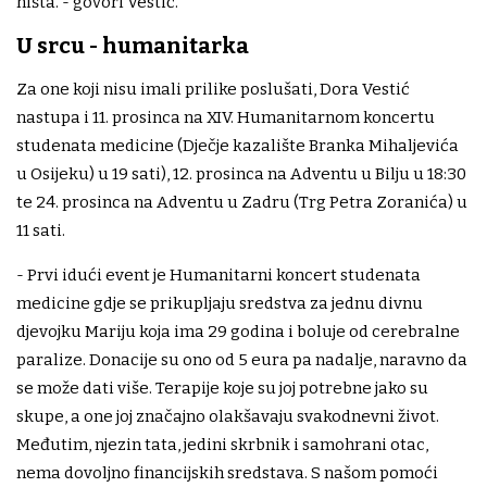
ništa. - govori Vestić.
U srcu - humanitarka
Za one koji nisu imali prilike poslušati, Dora Vestić
nastupa i 11. prosinca na XIV. Humanitarnom koncertu
studenata medicine (Dječje kazalište Branka Mihaljevića
u Osijeku) u 19 sati), 12. prosinca na Adventu u Bilju u 18:30
te 24. prosinca na Adventu u Zadru (Trg Petra Zoranića) u
11 sati.
- Prvi idući event je Humanitarni koncert studenata
medicine gdje se prikupljaju sredstva za jednu divnu
djevojku Mariju koja ima 29 godina i boluje od cerebralne
paralize. Donacije su ono od 5 eura pa nadalje, naravno da
se može dati više. Terapije koje su joj potrebne jako su
skupe, a one joj značajno olakšavaju svakodnevni život.
Međutim, njezin tata, jedini skrbnik i samohrani otac,
nema dovoljno financijskih sredstava. S našom pomoći