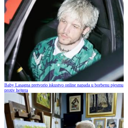
Baby Lasagna pretvorio iskustvo online napada u borbenu pjesmu
protiv hejtera