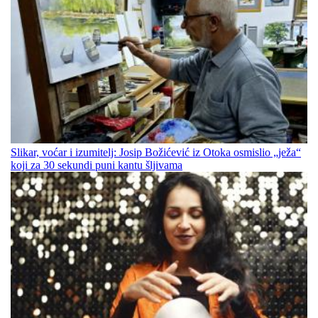
Slikar, voćar i izumitelj: Josip Božićević iz Otoka osmislio „ježa“
koji za 30 sekundi puni kantu šljivama