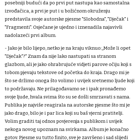
posebniji budući da po prvi put nastupa kao samostalna
izvođačica, a prvi je put i u božićnom okruženju
predstavila svoje autorske pjesme "Slobodna", "Dječak" i
"Fragmenti". Osječane je ujedno i iznenadila najavivši
nadolazeći prvi album.
- Jako je bilo lijepo, netko je na kraju viknuo:,,Može li opet
"Dječak"?" Znam da nije lako nastupati sa stranom
glazbom, ali je jako ohrabrujuće vidjeti parove očiju koji s
tobom pjevaju tekstove od početka do kraja. Drago mi je
što se držimo onoga što volimo i uvijek sretnemo ljude koji
to podržavaju. Ne prilagođavamo se i ipak pronađemo
svoje ljude, hvala svima što su se došli smrzavati s nama.
Publika je najviše reagirala na autorske pjesme što mi je
jako drago, bilo je i par lica koji su baš vjerni pratitelji.
Volim graditi taj odnos povjerenja s publikom i uvijek
nekoga novog upoznam na svirkama. Album je konačno
gotov. Pjesme su tutto finito, sve je završeno i sad slijedi