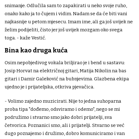
snimanje. Odlučila sam to zapakirati u neko svoje ruho,
onako kako ja to čujem i vidim. Nadam se da će biti vani
najkasnije u petom mjesecu. Imam ime, ali ga još uvijek ne
želim podijeliti, čisto jer još uvijek mozgam oko svega
toga. - kaže Vestić.
Bina kao druga kuća
Osim nepobjedivog vokala briljirao je i bend u sastavu:
Josip Horvat na električnoj gitari, Matija Nikolin na bas
gitari i Damir Galeković na bubnjevima. Glazbena ekipa
ujedno je i prijateljska, otkriva pjevačica.
- Volimo zajedno muzicirati. Nije to jedna suhoparna
proba tipa "dođemo, odsviramo i odemo", nego se mi
podružimo i stvarno smo jako dobri prijatelji, sva
četvorica. Poznanici smo, ali i prijatelji. Stvarno se već
dugo poznajemo i družimo, dobro komuniciramo i van