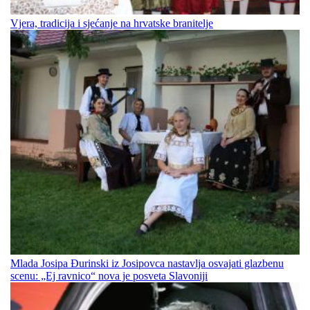
Vjera, tradicija i sjećanje na hrvatske branitelje
Mlada Josipa Đurinski iz Josipovca nastavlja osvajati glazbenu
scenu: „Ej ravnico“ nova je posveta Slavoniji