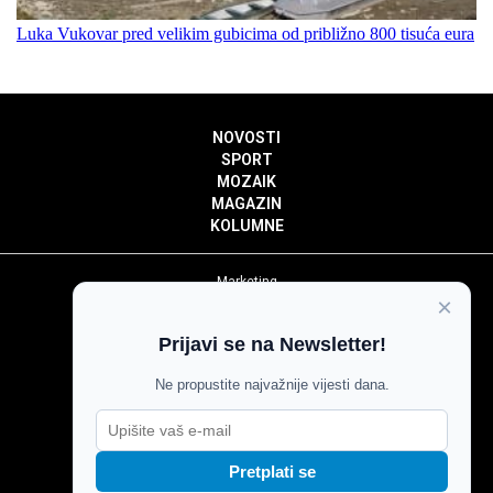
Luka Vukovar pred velikim gubicima od približno 800 tisuća eura
NOVOSTI
SPORT
MOZAIK
MAGAZIN
KOLUMNE
Marketing
×
Politika privatnosti
Politika kolačića
Prijavi se na Newsletter!
Impressum
Pravila prenošenja sadržaja
Ne propustite najvažnije vijesti dana.
Pravila komentiranja
Agroglas
Pretplati se