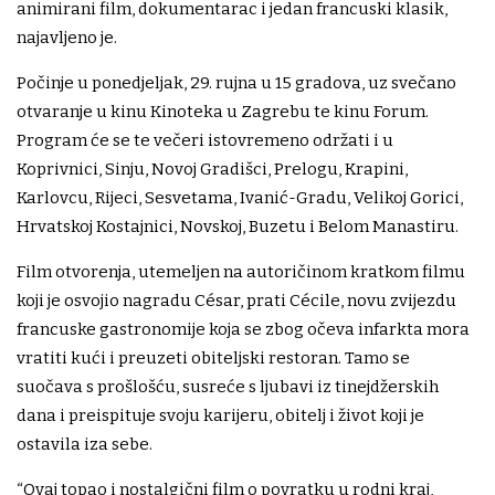
animirani film, dokumentarac i jedan francuski klasik,
najavljeno je.
Počinje u ponedjeljak, 29. rujna u 15 gradova, uz svečano
otvaranje u kinu Kinoteka u Zagrebu te kinu Forum.
Program će se te večeri istovremeno održati i u
Koprivnici, Sinju, Novoj Gradišci, Prelogu, Krapini,
Karlovcu, Rijeci, Sesvetama, Ivanić-Gradu, Velikoj Gorici,
Hrvatskoj Kostajnici, Novskoj, Buzetu i Belom Manastiru.
Film otvorenja, utemeljen na autoričinom kratkom filmu
koji je osvojio nagradu César, prati Cécile, novu zvijezdu
francuske gastronomije koja se zbog očeva infarkta mora
vratiti kući i preuzeti obiteljski restoran. Tamo se
suočava s prošlošću, susreće s ljubavi iz tinejdžerskih
dana i preispituje svoju karijeru, obitelj i život koji je
ostavila iza sebe.
“Ovaj topao i nostalgični film o povratku u rodni kraj,