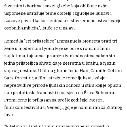
životnim izborima i snazi glazbe koja oblikuje naše
uspomene istražuje teme obitelji, izgubljene ljubavi i
izazove povratka korijenima uz istovremeno ostvarivanje
osobnih ambicija", ističe se u najavi.
Komedija "Tri prijateljice" Emmanuela Moureta prati tri
žene u modernom Lyonu koje se bore s romantičnim
zapletima, tajnama i promjenjivim odnosima nakon što
jedna prijateljica shvati da je nesretna u braku, a njezin
suprug nestane. U filmu glume India Hair, Camille Cottin i
Sara Forestier, a film istražuje teme ljubavi, izdaje i
nepredvidive prirode ljudskih odnosa u stilu koji je opisan
kao prototipski francuski i podsjeća na Érica Rohmera.
Premijerno je prikazan na prošlogodišnjoj Mostri,
filmskom festivalu u Veneciji, gdje je nominiran za Zlatnog
lava.
“Piletina za Lindu!" animirana je glazbena komedija