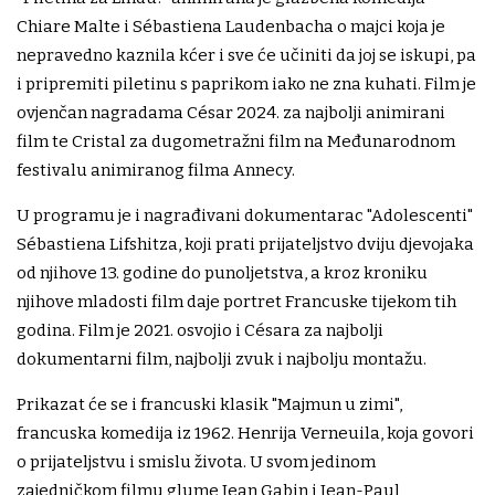
Chiare Malte i Sébastiena Laudenbacha o majci koja je
nepravedno kaznila kćer i sve će učiniti da joj se iskupi, pa
i pripremiti piletinu s paprikom iako ne zna kuhati. Film je
ovjenčan nagradama César 2024. za najbolji animirani
film te Cristal za dugometražni film na Međunarodnom
festivalu animiranog filma Annecy.
U programu je i nagrađivani dokumentarac "Adolescenti"
Sébastiena Lifshitza, koji prati prijateljstvo dviju djevojaka
od njihove 13. godine do punoljetstva, a kroz kroniku
njihove mladosti film daje portret Francuske tijekom tih
godina. Film je 2021. osvojio i Césara za najbolji
dokumentarni film, najbolji zvuk i najbolju montažu.
Prikazat će se i francuski klasik "Majmun u zimi",
francuska komedija iz 1962. Henrija Verneuila, koja govori
o prijateljstvu i smislu života. U svom jedinom
zajedničkom filmu glume Jean Gabin i Jean-Paul