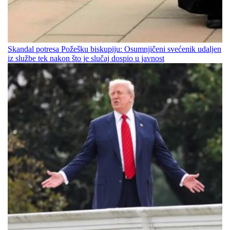
Skandal potresa Požešku biskupiju: Osumnjičeni svećenik udaljen
iz službe tek nakon što je slučaj dospio u javnost