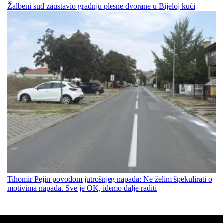
Žalbeni sud zaustavio gradnju plesne dvorane u Bijeloj kući
Tihomir Pejin povodom jutrošnjeg napada: Ne želim špekulirati o
motivima napada. Sve je OK, idemo dalje raditi