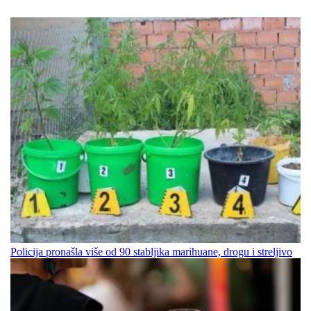
Policija pronašla više od 90 stabljika marihuane, drogu i streljivo