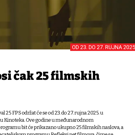
OD 23. DO 27. RUJNA 2025
si čak 25 filmskih
val 25 FPS održat će se od 23. do 27. rujna 2025. u
u Kinoteka. Ove godine u međunarodnom
rogramu bit će prikazano ukupno 25 filmskih naslova, a
ecateljskom programu Refleksi pet filmova, čime se