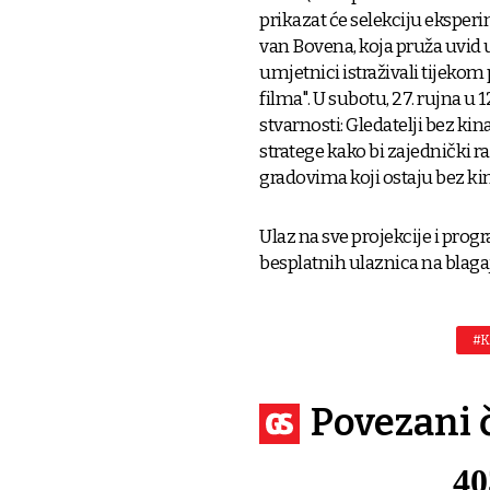
prikazat će selekciju ekspe
van Bovena, koja pruža uvid u 
umjetnici istraživali tijekom 
filma". U subotu, 27. rujna u 1
stvarnosti: Gledatelji bez kin
stratege kako bi zajednički 
gradovima koji ostaju bez k
Ulaz na sve projekcije i pro
besplatnih ulaznica na blaga
#K
Povezani 