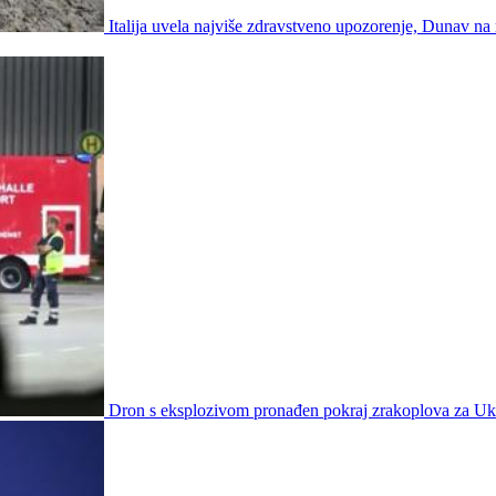
Italija uvela najviše zdravstveno upozorenje, Dunav na
Dron s eksplozivom pronađen pokraj zrakoplova za Uk