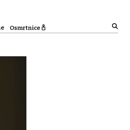
ne
Osmrtnice