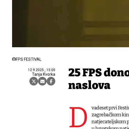
FPS FESTIVAL
25 FPS dono
12.9.2025., 15:00
Tanja Kvorka
naslova
D
vadeset prvi Festi
zagrebačkom kin
natjecateljskom p
u hrvatskom natj