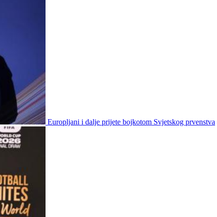
Europljani i dalje prijete bojkotom Svjetskog prvenstva