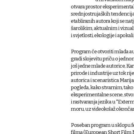
otvara prostor eksperimental
srednjostrujaških tendencija 
etabliranih autora koji se nat
šarolikim, aktualnim i vizu
i svjetlosti, ekologije i apokal
Program će otvoriti mlada aut
gradi slojevitu priču o jedno
još jedne mlade autorice, Karl
prirode i industrije uz tok r
autorica i scenaristica Marij
pogleda, kako stvarnim, tako
eksperimentalne scene, stvor
i rastvaranja jezika u "Exter
moru, uz videokolaž okončan
Poseban program u sklopu fe
filma (European Short Film Ne