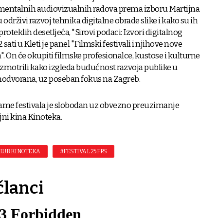
rimentalnih audiovizualnih radova prema izboru Martijna
održivi razvoj tehnika digitalne obrade slike i kako su ih
proteklih desetljeća, "Sirovi podaci: Izvori digitalnog
2 sati u Kleti je panel "Filmski festivali i njihove nove
a". On će okupiti filmske profesionalce, kustose i kulturne
razmotrili kako izgleda budućnost razvoja publike u
inodvorana, uz poseban fokus na Zagreb.
grame festivala je slobodan uz obvezno preuzimanje
jni kina Kinoteka.
LUB KINOTEKA
#FESTIVAL 25 FPS
članci