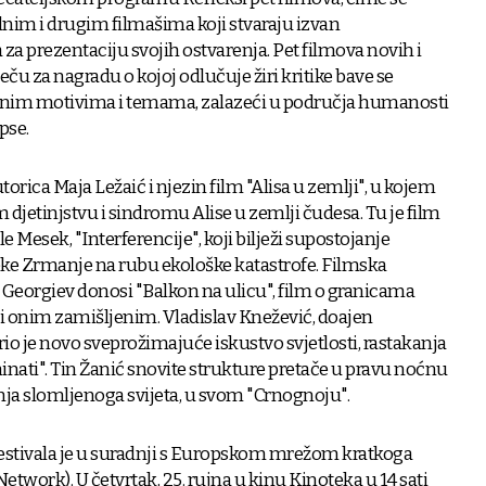
nim i drugim filmašima koji stvaraju izvan
za prezentaciju svojih ostvarenja. Pet filmova novih i
ječu za nagradu o kojoj odlučuje žiri kritike bave se
alnim motivima i temama, zalazeći u područja humanosti
ipse.
orica Maja Ležaić i njezin film "Alisa u zemlji", u kojem
m djetinjstvu i sindromu Alise u zemlji čudesa. Tu je film
e Mesek, "Interferencije", koji bilježi supostojanje
ijeke Zrmanje na rubu ekološke katastrofe. Filmska
a Georgiev donosi "Balkon na ulicu", film o granicama
 i onim zamišljenim. Vladislav Knežević, doajen
io je novo sveprožimajuće iskustvo svjetlosti, rastakanja
minati". Tin Žanić snovite strukture pretače u pravu noćnu
ja slomljenoga svijeta, u svom "Crnognoju".
stivala je u suradnji s Europskom mrežom kratkoga
twork). U četvrtak, 25. rujna u kinu Kinoteka u 14 sati