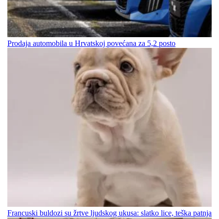
Prodaja automobila u Hrvatskoj povećana za 5,2 posto
Francuski buldozi su žrtve ljudskog ukusa: slatko lice, teška patnja