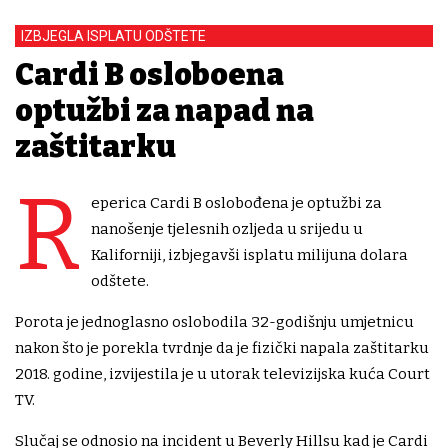
IZBJEGLA ISPLATU ODŠTETE
Cardi B oslobođena
optužbi za napad na
zaštitarku
R
eperica Cardi B oslobođena je optužbi za
nanošenje tjelesnih ozljeda u srijedu u
Kaliforniji, izbjegavši ​​isplatu milijuna dolara
odštete.
Porota je jednoglasno oslobodila 32-godišnju umjetnicu
nakon što je porekla tvrdnje da je fizički napala zaštitarku
2018. godine, izvijestila je u utorak televizijska kuća Court
TV.
Slučaj se odnosio na incident u Beverly Hillsu kad je Cardi