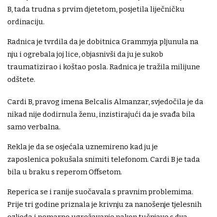
B, tada trudna s prvim djetetom, posjetila liječničku
ordinaciju.
Radnica je tvrdila da je dobitnica Grammyja pljunula na
nju i ogrebala joj lice, objasnivši da ju je sukob
traumatizirao i koštao posla. Radnica je tražila milijune
odštete.
Cardi B, pravog imena Belcalis Almanzar, svjedočila je da
nikad nije dodirnula ženu, inzistirajući da je svađa bila
samo verbalna.
Rekla je da se osjećala uznemireno kad ju je
zaposlenica pokušala snimiti telefonom. Cardi B je tada
bila u braku s reperom Offsetom.
Reperica se i ranije suočavala s pravnim problemima.
Prije tri godine priznala je krivnju za nanošenje tjelesnih
ozljeda i nemarno ugrožavanje nakon tučnjave s dva