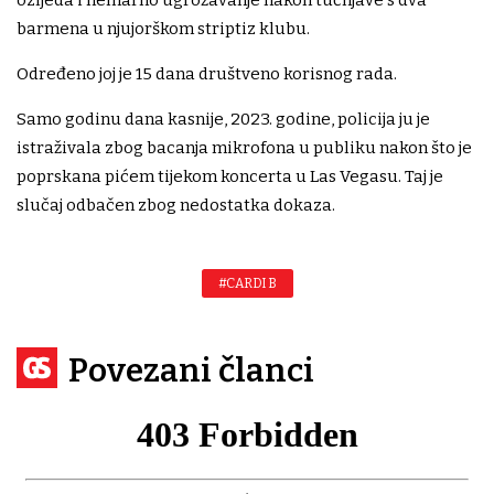
barmena u njujorškom striptiz klubu.
Određeno joj je 15 dana društveno korisnog rada.
Samo godinu dana kasnije, 2023. godine, policija ju je
istraživala zbog bacanja mikrofona u publiku nakon što je
poprskana pićem tijekom koncerta u Las Vegasu. Taj je
slučaj odbačen zbog nedostatka dokaza.
#CARDI B
Povezani članci