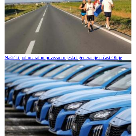
Našički polumaraton povezao mjesta i generacije u čast Oluje