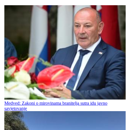
Medved: Zakoni o mirovinama branitelja sutra idu javno
savjetovanje