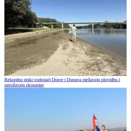
Rekordno niski vodostaji Drave i Dunava otežavaju plovidbu i
ugrožavaju ekosustav