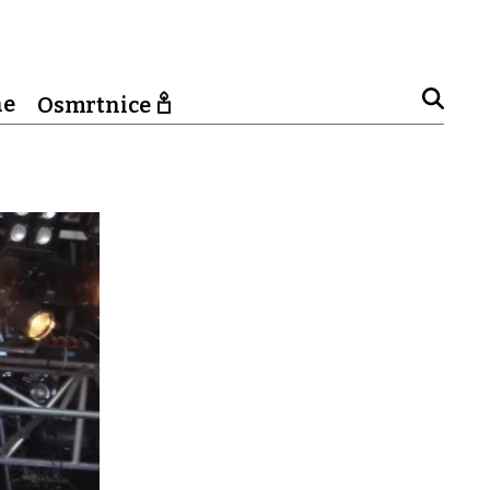
ne
Osmrtnice