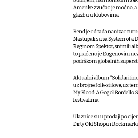
bubnjem, harmonikom i saksof
Amerike zvučao je moćno, a 
glazbu u klubovima.
Bend je od tada nanizao turne
Nastupali su sa System of a 
Reginom Spektor, snimili alb
to praćeno je Eugenovim nez
podrškom globalnih supers
Aktualni album "Solidaritine
uz brojne folk-stilove, uz t
My Blood: A Gogol Bordello S
festivalima.
Ulaznice su u prodaji po cije
Dirty Old Shopu i Rockmark