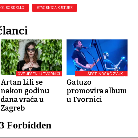
OL BORDELLO
#TVORNICA KULTURE
članci
OVE JESENI U TVORNICI
ŠESTI NOSAČ ZVUKA
“SUBOTA”
Artan Lili se
Gatuzo
nakon godinu
promovira album
dana vraća u
u Tvornici
Zagreb