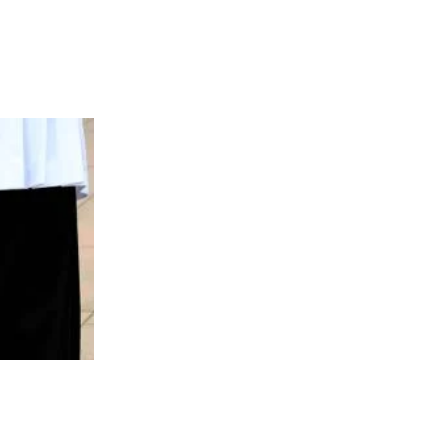
Skandal potresa Požešku biskupiju: Osumnjičeni svećen