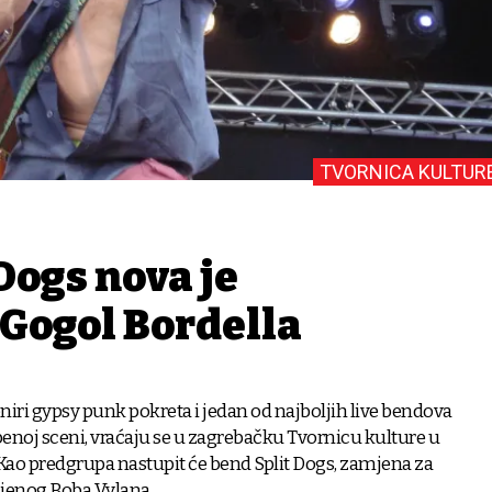
TVORNICA KULTUR
Dogs nova je
Gogol Bordella
oniri gypsy punk pokreta i jedan od najboljih live bendova
benoj sceni, vraćaju se u zagrebačku Tvornicu kulture u
. Kao predgrupa nastupit će bend Split Dogs, zamjena za
jenog Boba Vylana.