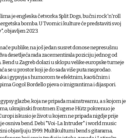
a je engleska četvorka Split Dogs, bučni rock'n'roll
nergetska bomba. U Tvornici kulture će predstaviti svoj
, objavljen 2023.
maće publike, na još jedan susret donose nepresušnu
d dva desetljeća rada zacementirala poziciju jednog od
. Bend u Zagreb dolazi u sklopu velike europske turneje
raća se u prostor koji je do sada više puta rasprodao.
a i gypsyja s humorom te efektnim, kaotičnim i
ma Gogol Bordello pjeva o imigrantima i dijaspori.
ypsy glazbe, koja ne pripada mainstreamu, a s kojom je
ima, ukrajinski frontmen Eugene Hütz pokrenuo je
Europi iskusio je život u kojem ne pripada nigdje prije
dje osniva bend. Debi "Voi-La Intruder" i world music
ini objavljuju 1999. Multikulturni bend s gitarama,