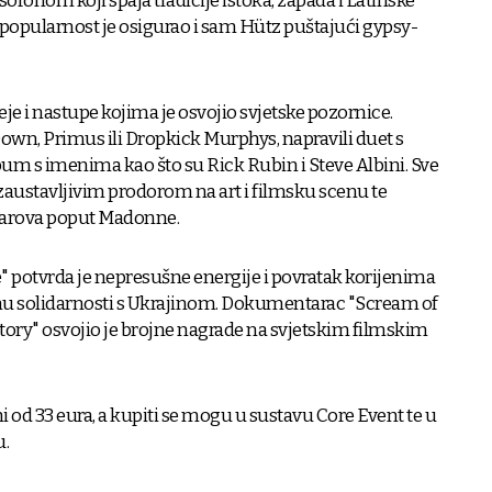
onom koji spaja tradicije istoka, zapada i Latinske
popularnost je osigurao i sam Hütz puštajući gypsy-
je i nastupe kojima je osvojio svjetske pozornice.
Down, Primus ili Dropkick Murphys, napravili duet s
um s imenima kao što su Rick Rubin i Steve Albini. Sve
austavljivim prodorom na art i filmsku scenu te
tarova poput Madonne.
" potvrda je nepresušne energije i povratak korijenima
emu solidarnosti s Ukrajinom. Dokumentarac "Scream of
tory" osvojio je brojne nagrade na svjetskim filmskim
ni od 33 eura, a kupiti se mogu u sustavu Core Event te u
u.