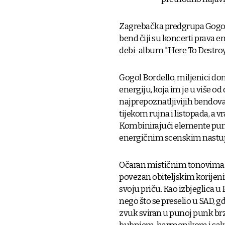
Zagrebačka predgrupa Gogolim
bend čiji su koncerti prava e
debi-album "Here To Destroy"
Gogol Bordello, miljenici do
energiju, koja im je u više o
najprepoznatljivijih bendova
tijekom rujna i listopada, a v
Kombinirajući elemente punk
energičnim scenskim nastupi
Očaran mističnim tonovima g
povezan obiteljskim korijen
svoju priču. Kao izbjeglica u 
nego što se preselio u SAD, g
zvuk sviran u punoj punk brz