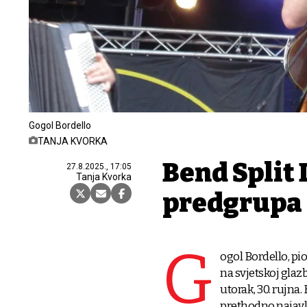
Gogol Bordello
TANJA KVORKA
Bend Split 
27.8.2025., 17:05
Tanja Kvorka
predgrupa 
G
ogol Bordello, pi
na svjetskoj glaz
utorak, 30. rujna
prethodno najavl