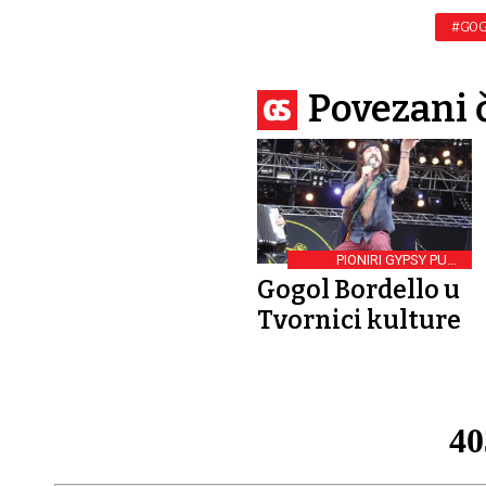
#GOG
Povezani 
PIONIRI GYPSY PUNK
POKRETA
Gogol Bordello u
Tvornici kulture