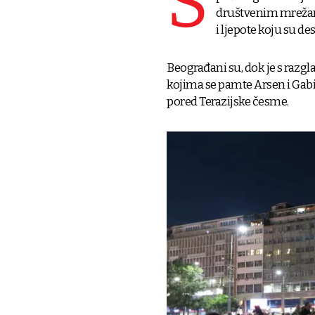
S
društvenim mrežama 
i ljepote koju su de
Beograđani su, dok je s razgl
kojima se pamte Arsen i Gabi,
pored Terazijske česme.