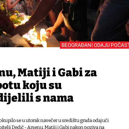
BEOGRAĐANI ODAJU POČAS
u, Matiji i Gabi za
epotu koju su
ijelili s nama
kupilo se u utorak navečer u središtu grada odajući
itelji Dedić - Arsenu, Matiji i Gabi nakon poziva na