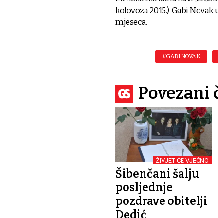
kolovoza 2015.) Gabi Novak um
mjeseca.
#GABI NOVAK
Povezani 
ŽIVJET ĆE VJEČNO
Šibenčani šalju
posljednje
pozdrave obitelji
Dedić