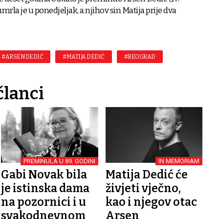
rla je u ponedjeljak, a njihov sin Matija prije dva
#ARSEN DEDIĆ
#MATIJA DEDIĆ
#BEOGRAD
članci
PREMINULA U 89. GODINI
IN MEMORIAM
Gabi Novak bila
Matija Dedić će
je istinska dama
živjeti vječno,
na pozornici i u
kao i njegov otac
svakodnevnom
Arsen