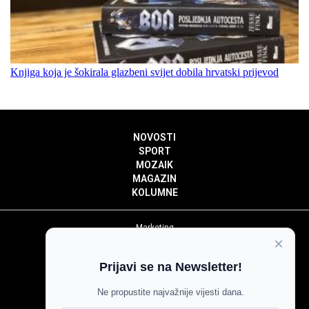
Knjiga koja je šokirala glazbeni svijet dobila hrvatski prijevod
NOVOSTI
SPORT
MOZAIK
MAGAZIN
KOLUMNE
Marketing
×
Politika privatnosti
Politika kolačića
Prijavi se na Newsletter!
Impressum
Pravila prenošenja sadržaja
Ne propustite najvažnije vijesti dana.
Pravila komentiranja