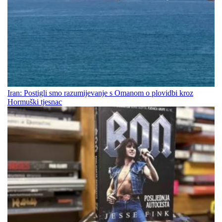
Iran: Postigli smo razumijevanje s Omanom o plovidbi kroz
Hormuški tjesnac