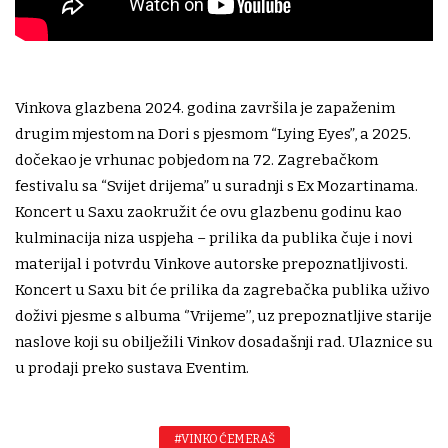
Vinkova glazbena 2024. godina završila je zapaženim
drugim mjestom na Dori s pjesmom “Lying Eyes”, a 2025.
dočekao je vrhunac pobjedom na 72. Zagrebačkom
festivalu sa “Svijet drijema” u suradnji s Ex Mozartinama.
Koncert u Saxu zaokružit će ovu glazbenu godinu kao
kulminacija niza uspjeha – prilika da publika čuje i novi
materijal i potvrdu Vinkove autorske prepoznatljivosti.
Koncert u Saxu bit će prilika da zagrebačka publika uživo
doživi pjesme s albuma ‘’Vrijeme’’, uz prepoznatljive starije
naslove koji su obilježili Vinkov dosadašnji rad. Ulaznice su
u prodaji preko sustava Eventim.
#VINKO ĆEMERAŠ