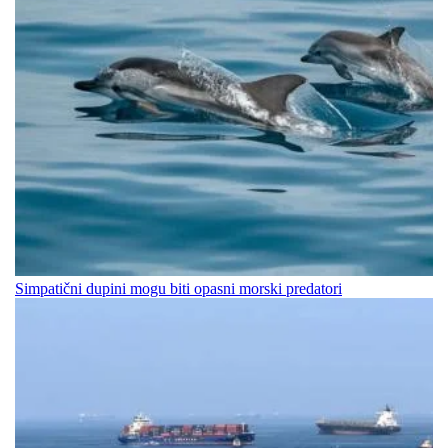
Simpatični dupini mogu biti opasni morski predatori