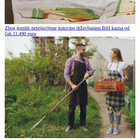
Zbog gomile neprijavljene gotovine državljaninu BiH kazna od
čak 11.490 eura