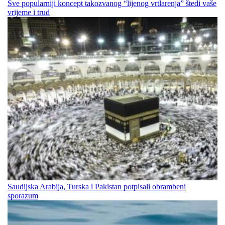
Sve popularniji koncept takozvanog “lijenog vrtlarenja” štedi vaše
vrijeme i trud
Saudijska Arabija, Turska i Pakistan potpisali obrambeni
sporazum