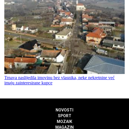
Trnava naslijedila imovinu bez vlasnika, neke nekretnine već
imaju zainteresirane kupce
NOVOSTI
SPORT
MOZAIK
MAGAZIN