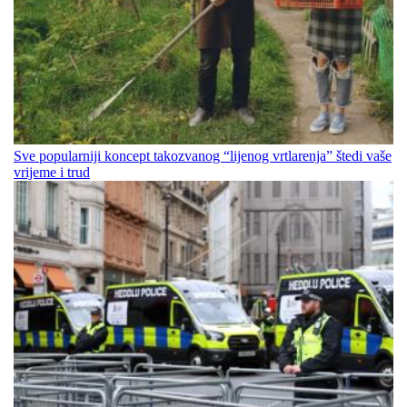
Sve popularniji koncept takozvanog “lijenog vrtlarenja” štedi vaše
vrijeme i trud