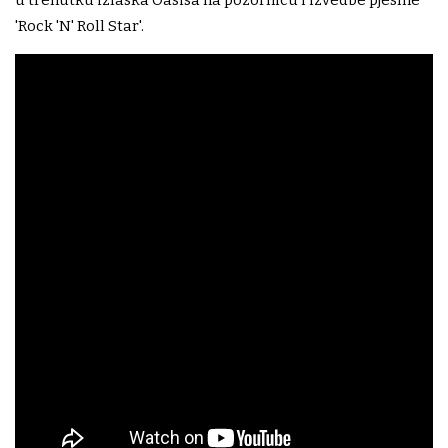
'Rock 'N' Roll Star'.