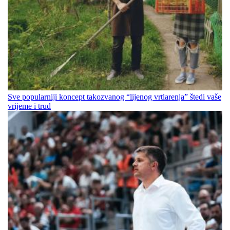
Sve popularniji koncept takozvanog “lijenog vrtlarenja” štedi vaše
vrijeme i trud