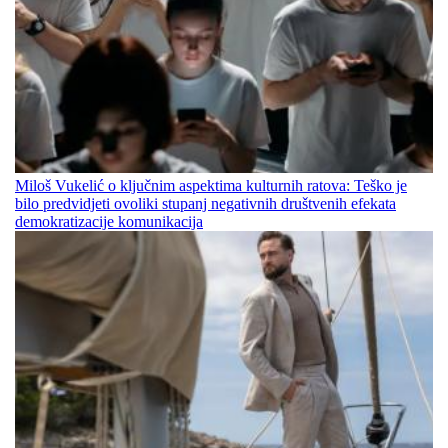
Miloš Vukelić o ključnim aspektima kulturnih ratova: Teško je
bilo predvidjeti ovoliki stupanj negativnih društvenih efekata
demokratizacije komunikacija