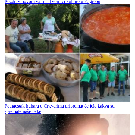
Pozdrav novom valu u Tvornici kulture u Zagrebu
Petnaestak kuhara u Crkvarima pripremat će jela kakva su
spremale naše bake