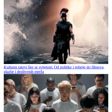
Kulturni ratovi šire se svijetom: Od politike i religije do filmova,
glazbe i društvenih mreža