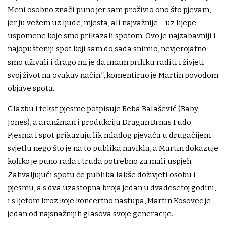
Meni osobno znači puno jer sam proživio ono što pjevam,
jer ju vežem uz ljude, mjesta, ali najvažnije – uz lijepe
uspomene koje smo prikazali spotom. Ovo je najzabavniji i
najopušteniji spot koji sam do sada snimio, nevjerojatno
smo uživali i drago mi je da imam priliku raditi i živjeti
svoj život na ovakav način.”, komentirao je Martin povodom
objave spota.
Glazbu i tekst pjesme potpisuje Beba Balašević (Baby
Jones), a aranžman i produkciju Dragan Brnas Fudo.
Pjesma i spot prikazuju lik mladog pjevača u drugačijem
svjetlu nego što je na to publika navikla, a Martin dokazuje
koliko je puno rada i truda potrebno za mali uspjeh.
Zahvaljujući spotu će publika lakše doživjeti osobu i
pjesmu, a s dva uzastopna broja jedan u dvadesetoj godini,
i s ljetom kroz koje koncertno nastupa, Martin Kosovec je
jedan od najsnažnijih glasova svoje generacije.