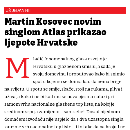
JŠ JEDAN HIT
Martin Kosovec novim
singlom Atlas prikazao
ljepote Hrvatske
M
ladić fenomenalnog glasa osvojio je
Hrvatsku u glazbenom smislu, a sada je
svoju domovinu i proputovao kako bi snimio
spot u kojemu se doima kao da nema brige
na svijetu. U spotu se smije, skače, stoji na rukama, pliva i
uživa, a kako i ne bi kad mu se nova pjesma nalazi pri
samom vrhu nacionalne glazbene top liste, na kojoj je
sredinom srpnja zamijenio – sam sebe! Dosad nijednom
domaćem izvođaču nije uspjelo da s dva uzastopna singla
zauzme vrh nacionalne top liste – i to tako da na broju 1 ne