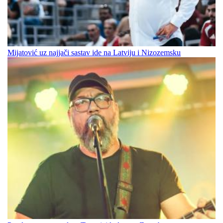
Mijatović uz najjači sastav ide na Latviju i Nizozemsku