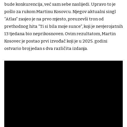
bude konkurencija, već sam sebe naslijedi. Upravo to je
pošlo za rukom Martinu Kosovcu. Njegov aktualni singl
“Atlas” zasjeo je na prvo mjesto, preuzevši tron od
prethodnog hita “Ti si bila moje sunce”, koji je nevjerojatnih
13 tjedana bio neprikosnoven. Ovim rezultatom, Martin
Kosovec je postao prvi izvođač koji je u 2025. godini
ostvario broj jedan s dva različita izdanja.