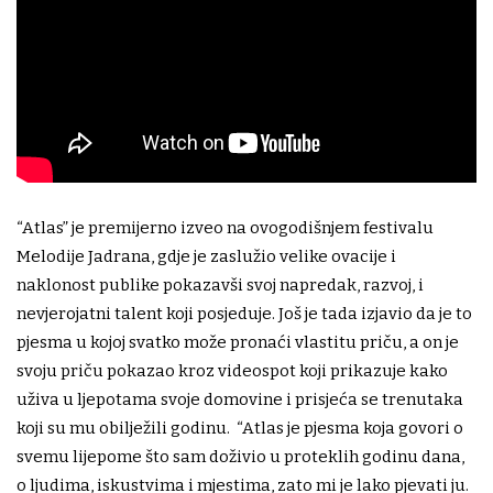
“Atlas” je premijerno izveo na ovogodišnjem festivalu
Melodije Jadrana, gdje je zaslužio velike ovacije i
naklonost publike pokazavši svoj napredak, razvoj, i
nevjerojatni talent koji posjeduje. Još je tada izjavio da je to
pjesma u kojoj svatko može pronaći vlastitu priču, a on je
svoju priču pokazao kroz videospot koji prikazuje kako
uživa u ljepotama svoje domovine i prisjeća se trenutaka
koji su mu obilježili godinu. “Atlas je pjesma koja govori o
svemu lijepome što sam doživio u proteklih godinu dana,
o ljudima, iskustvima i mjestima, zato mi je lako pjevati ju.