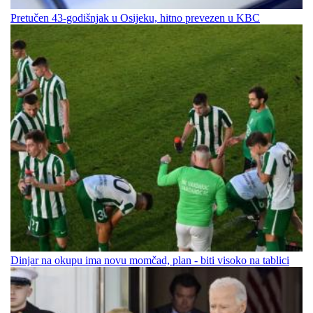
Pretučen 43-godišnjak u Osijeku, hitno prevezen u KBC
Dinjar na okupu ima novu momčad, plan - biti visoko na tablici