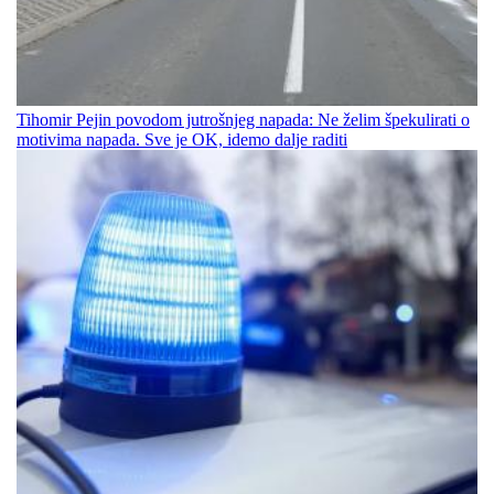
Tihomir Pejin povodom jutrošnjeg napada: Ne želim špekulirati o
motivima napada. Sve je OK, idemo dalje raditi