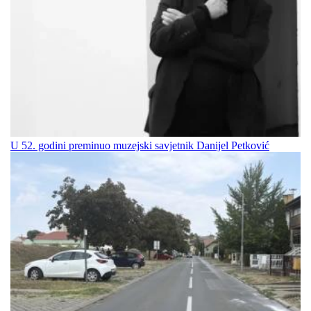
U 52. godini preminuo muzejski savjetnik Danijel Petković