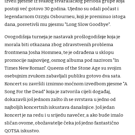
izveli pjesme iz svakog stvaralačkog perioda grupe koja
postoji već gotovo 30 godina. Ujedno su odali počast i
legendarnom Ozzyju Osbourneu, koji je preminuo istoga
dana, posvetivši mu pjesmu "Long Slow Goodbye".
Ovogodišnja turneja je nastavak prošlogodišnje koja je
morala biti otkazana zbog zdravstvenih problema
frontmena Josha Hommea, te je odrađena u sklopu
promocije najnovijeg, osmog albuma pod nazivom "In
Times New Roman". Queens of the Stone Age su svojim
osebujnim zvukom zabavljali publiku gotovo dva sata.
Koncert su završili iznimno moćnom izvedbom pjesme "A
Song For the Dead" koja je zatvorila cijeli događaj,
dokazavši još jednom zašto ih se svrstava u jedno od
najboljih koncertnih iskustava današnjice. Još jedan
koncert je na redu i u srijedu navečer, a ako bude imalo
sličan ovome, obožavatelje čeka još jedno fantastično
QOTSA iskustvo.