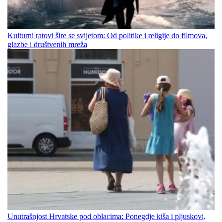
Kulturni ratovi šire se svijetom: Od politike i religije do filmova,
glazbe i društvenih mreža
Unutrašnjost Hrvatske pod oblacima: Ponegdje kiša i pljuskovi,