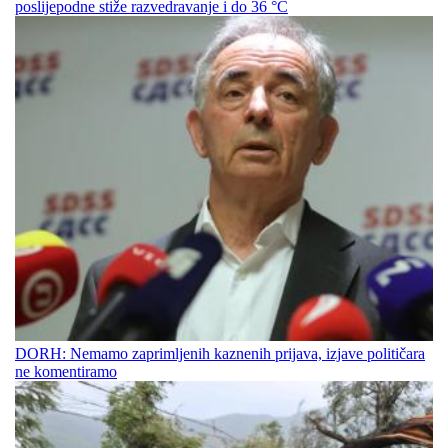
poslijepodne stiže razvedravanje i do 36 °C
DORH: Nemamo zaprimljenih kaznenih prijava, izjave političara
ne komentiramo