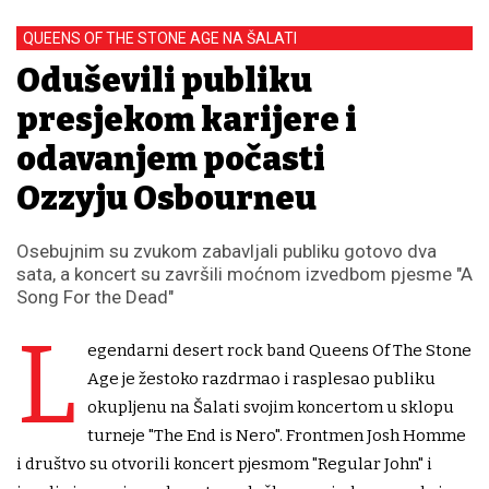
QUEENS OF THE STONE AGE NA ŠALATI
Oduševili publiku
presjekom karijere i
odavanjem počasti
Ozzyju Osbourneu
Osebujnim su zvukom zabavljali publiku gotovo dva
sata, a koncert su završili moćnom izvedbom pjesme "A
Song For the Dead"
L
egendarni desert rock band Queens Of The Stone
Age je žestoko razdrmao i rasplesao publiku
okupljenu na Šalati svojim koncertom u sklopu
turneje "The End is Nero". Frontmen Josh Homme
i društvo su otvorili koncert pjesmom "Regular John" i