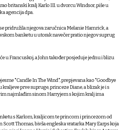
rao britanski kralj Karlo III. u dvorcu Windsor, piše u
ka agencija dpa.
e pridružila njegova zaručnica Melanie Hamrick, a
evskom banketu u utorak navečer pratio njegov suprug
e u Francuskoj, a John također posjeduje jednu i blizu
pjesme "Candle In The Wind", prepjevana kao "Goodbye
kraljeve prve supruge, princeze Diane, a blizak je i s
vim najmlađim sinom Harryjem s kojim kralj ima
anketu s Karlom, kraljicom te princom i princezom od
tin Scott Thomas, bivša engleska vratarka Mary Earps koja