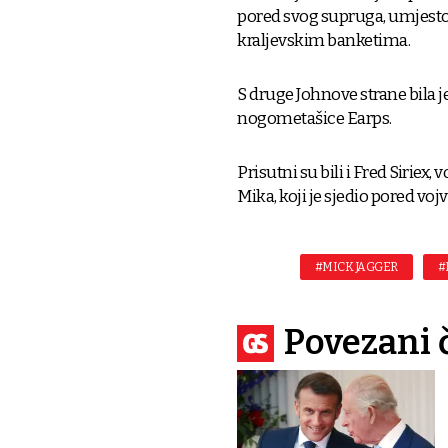
pored svog supruga, umjesto 
kraljevskim banketima.
S druge Johnove strane bila j
nogometašice Earps.
Prisutni su bili i Fred Siriex,
Mika, koji je sjedio pored vo
#MICK JAGGER
#
Povezani 