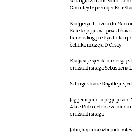
sada igra za Paris Saint-Germ
Gormley te premijer Keir Sta
Kralj je sjedio između Macro
Kate, kojoj je ovo prva državn
francuskog predsjednika i po
čelnika muzeja D'Orsay.
Kraljica je sjedila na drugoj 
oružanih snaga Sebastiena 
S druge strane Brigitte je sj
Jagger, ispred kojeg je pisalo
Alice Rufo, čelnice za međun
oružanih snaga.
John, koji ima ozbiljnih pote