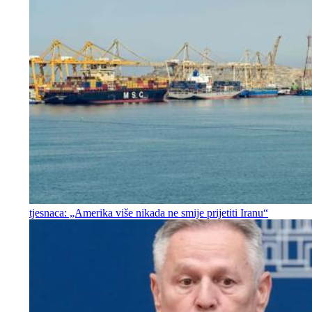
tjesnaca: „Amerika više nikada ne smije prijetiti Iranu“