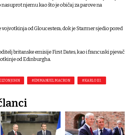
nasuprot njemu kao što je običaj za parove na
e vojvotkinja od Gloucestera, dok je Starmer sjedio pored
 voditelj britanske emisije First Dates, kao i francuski pjevač
jvotkinje od Edinburgha.
ELTON JOHN
#EMMANUEL MACRON
#KARLO III.
članci