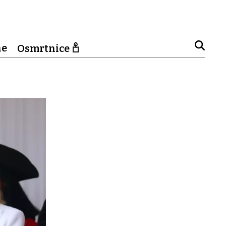
ne
Osmrtnice