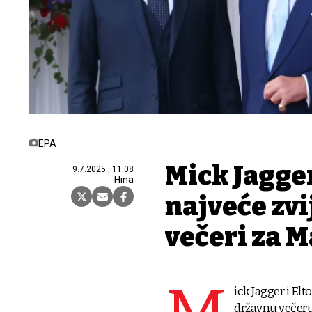
EPA
Mick Jagger
9.7.2025., 11:08
Hina
najveće zvi
večeri za 
ick Jagger i Elt
državnu večer