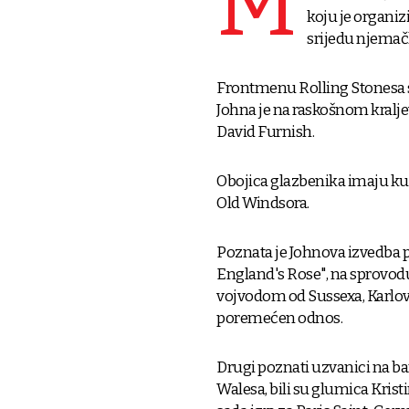
M
koju je organizi
srijedu njemač
Frontmenu Rolling Stonesa s
Johna je na raskošnom kralj
David Furnish.
Obojica glazbenika imaju kuć
Old Windsora.
Poznata je Johnova izvedba 
England's Rose", na sprovodu 
vojvodom od Sussexa, Karlo
poremećen odnos.
Drugi poznati uzvanici na b
Walesa, bili su glumica Kris