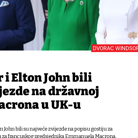
DVORAC WINDSO
 i Elton John bili
jezde na državnoj
Macrona u UK-u
on John bili su najveće zvijezde na popisu gostiju za
u za francuskog predsjednika Emmanuela Macrona,