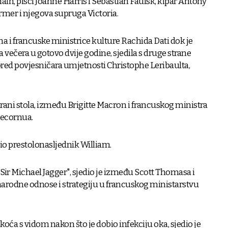
ain, pisci Joanne Harris i Sebastian Faulsk, kipar Antony
rmer i njegova supruga Victoria.
na i francuske ministrice kulture Rachida Dati dok je
a večera u gotovo dvije godine, sjedila s druge strane
red povjesničara umjetnosti Christophe Leribaulta,
strani stola, između Brigitte Macron i francuskog ministra
Lecornua.
edio prestolonasljednik William.
 "Sir Michael Jagger", sjedio je između Scott Thomasa i
arodne odnose i strategiju u francuskog ministarstvu
škoća s vidom nakon što je dobio infekciju oka, sjedio je