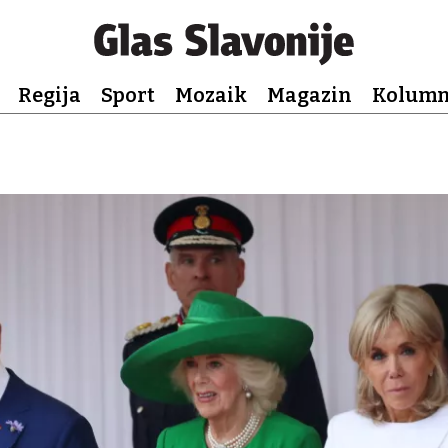
Regija
Sport
Mozaik
Magazin
Kolum