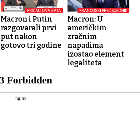
PRIČALI DVA SATA
FRANCUSKI PREDSJEDNIK
Macron i Putin
Macron: U
razgovarali prvi
američkim
put nakon
zračnim
gotovo tri godine
napadima
izostao element
legaliteta