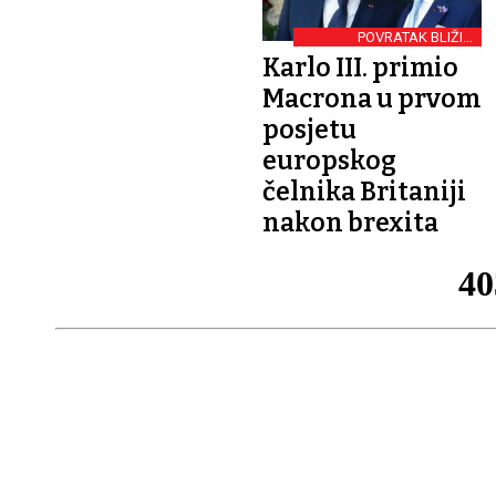
POVRATAK BLIŽIM
ODNOSIMA
Karlo III. primio
Macrona u prvom
posjetu
europskog
čelnika Britaniji
nakon brexita