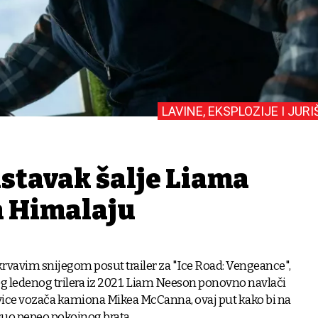
LAVINE, EKSPLOZIJE I JURI
astavak šalje Liama
a Himalaju
, krvavim snijegom posut trailer za "Ice Road: Vengeance",
 ledenog trilera iz 2021. Liam Neeson ponovno navlači
ice vozača kamiona Mikea McCanna, ovaj put kako bi na
uo pepeo pokojnog brata.