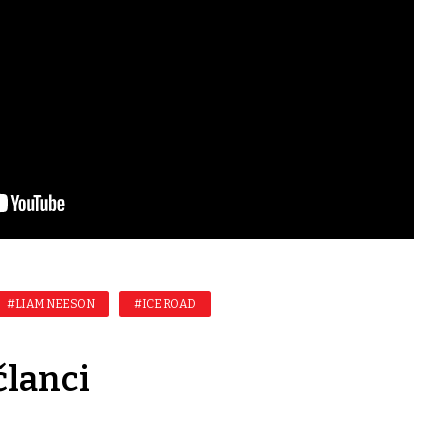
#LIAM NEESON
#ICE ROAD
članci