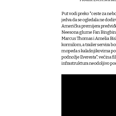
Put vodi preko "ceste za neb
jedva da se ogledala ne dodiru
Američka premijera predviđena 
Neesona glume Fan Bingbing 
Marcus Thomas i Amelia Bisho
kormilom, a trailer servira bo
mopeda s kalašnjikovima po 
podnožje Everesta", većina fil
infrastruktura neodoljivo po