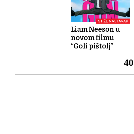
STIŽE NASTAVAK
Liam Neeson u
novom filmu
“Goli pištolj”