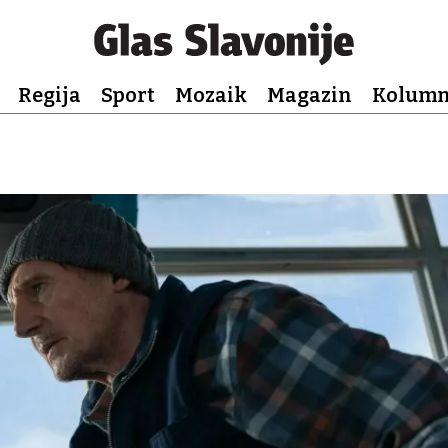
Regija
Sport
Mozaik
Magazin
Kolum