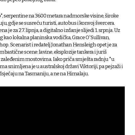
o", serpentine na 3600 metara nadmorske visine, široke
ju, gdje se susreću turisti, autobus i konvoj švercera.
je za 27. lipnja, a digitalno izdanje slijedi 1. srpnja. Uz
kao lokalna planinska vodička, Grace O'Sullivan,
p. Scenarist i redatelj Jonathan Hensleigh opet je za
mbastične scene: lavine, eksplozije tankera i juriš
zaleđenim mostovima. Iako priča smješta radnju "u
ma snimljena je u australskoj državi Viktoriji, pa pejzaži i
dsjećaju na Tasmaniju, a ne na Himalaju.