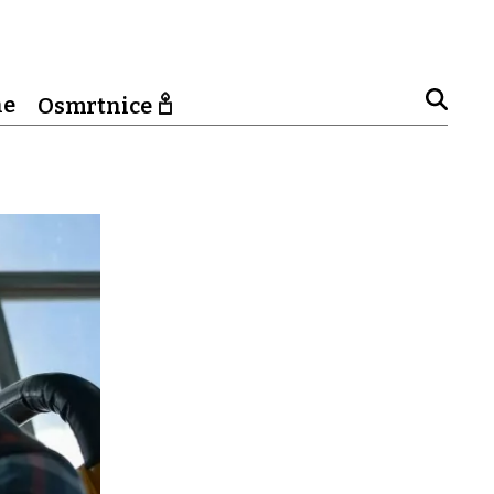
ne
Osmrtnice