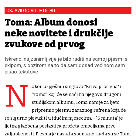
OBJAVIO NOVI LJETNI HIT
Toma: Album donosi
neke novitete i drukčije
zvukove od prvog
Iskreno, najzanimljivije je bilo raditi na samoj pjesmi s
ekipom, s obzirom na to da sam dosad većinom sam
pisao tekstove
N
akon uspješnih singlova "Kriva procjena" i
"Tamo", koji će se naći na njegovu drugom
studijskom albumu, Toma nam je za ljeto
pripremio pjesmu zaraznog refrena koja će
se sigurno pjevušiti u idućim mjesecima - "5 minuta" je
ljetna glazbena poslastica prožeta emocijama prve
zaljubljenosti. Pjesma je nastala spontano, kada su se Tomi