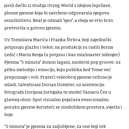
javili dečki iz studija Oryng World s idejom lepršave,
plesne pjesme koja bi savršeno odgovarala njegovu
senzibilitetu. Beat je odmah "sjeo", a ideja se vrlo brzo
pretvorila u gotovu pjesmu.
Uz Tomislava Marića i Franka Štrbca, koji zajednički
potpisuju glazbu i tekst, na produkciji su radili Borna
Ledić i Marin Benja (u potpisu i kao mix/master inženjer).
Pjesma "5 minuta" donosi lagani, moderni pop groove, uz
pitku melodiju i emociju, koju publika kod Tome već
prepoznaje i voli. Prateći videobroj pjesme režirao je
mladi, talentirani Dorian Domiter, uz asistenciju
fotografa Dorijana Jurinjaka te model Tamaru Čes u
glavnoj ulozi. Spot vizualno pojačava emocionalnu
poruku pjesme koristeći se simbolikom prostora, svjetla i
boje.
"5 minuta" je pjesma za zaljubljene, za one koji tek