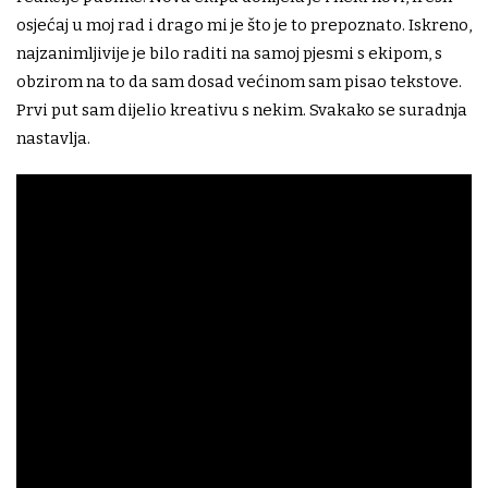
osjećaj u moj rad i drago mi je što je to prepoznato. Iskreno,
najzanimljivije je bilo raditi na samoj pjesmi s ekipom, s
obzirom na to da sam dosad većinom sam pisao tekstove.
Prvi put sam dijelio kreativu s nekim. Svakako se suradnja
nastavlja.