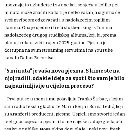
upoznaju to uzbuđenje i za one koji se sjećaju koliko pet
minuta može značiti kada ti je netko važan, a sigurno će
svojim vibeom odgovarati i u nadolazećim toplijim
danima. Ona je ujedno i treći službeni singl s Tomina
nadolazećeg drugog studijskog albuma, koji bi, prema
planu, trebao izići krajem 2025. godine. Pjesma je
dostupna na svim streaming servisima i na YouTube
kanalu Dallas Recordsa.
"5 minuta" je vaša nova pjesma. S kime ste na
njoj radili, odakle ideja za spot i što vam je bilo
najzanimljivije u cijelom procesu?
- Prvi put se u mom timu pojavljuju Franko Štrbac, s kojim
sam radio tekst i glazbu, te Marin Benja i Borna Ledić, koji
su aranžeri i producenti pjesme. Uspjeli smo stvoriti jedan
feel good osjećaj u pjesmi i to me najviše raduje gledajući
reakcije publike. Nova ekipa donijela je i neki novi, fresh