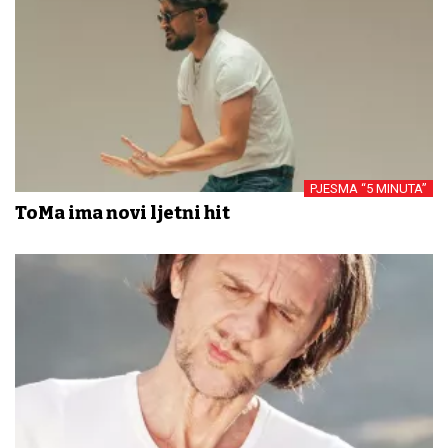
PJESMA “5 MINUTA”
ToMa ima novi ljetni hit