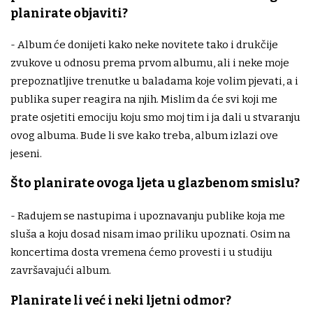
planirate objaviti?
- Album će donijeti kako neke novitete tako i drukčije
zvukove u odnosu prema prvom albumu, ali i neke moje
prepoznatljive trenutke u baladama koje volim pjevati, a i
publika super reagira na njih. Mislim da će svi koji me
prate osjetiti emociju koju smo moj tim i ja dali u stvaranju
ovog albuma. Bude li sve kako treba, album izlazi ove
jeseni.
Što planirate ovoga ljeta u glazbenom smislu?
- Radujem se nastupima i upoznavanju publike koja me
sluša a koju dosad nisam imao priliku upoznati. Osim na
koncertima dosta vremena ćemo provesti i u studiju
završavajući album.
Planirate li već i neki ljetni odmor?