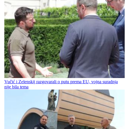
Vučić i Zelenskij razgovarali o putu prema EU, vojna suradnja
nije bila tema