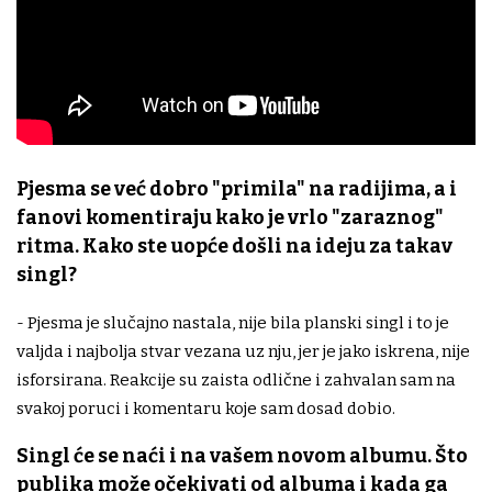
Pjesma se već dobro "primila" na radijima, a i
fanovi komentiraju kako je vrlo "zaraznog"
ritma. Kako ste uopće došli na ideju za takav
singl?
- Pjesma je slučajno nastala, nije bila planski singl i to je
valjda i najbolja stvar vezana uz nju, jer je jako iskrena, nije
isforsirana. Reakcije su zaista odlične i zahvalan sam na
svakoj poruci i komentaru koje sam dosad dobio.
Singl će se naći i na vašem novom albumu. Što
publika može očekivati od albuma i kada ga