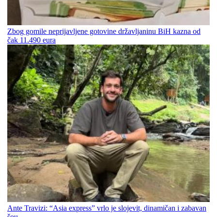
Zbog gomile neprijavljene gotovine državljaninu BiH kazna od
čak 11.490 eura
Ante Travizi: “Asia express” vrlo je slojevit, dinamičan i zabavan
šou