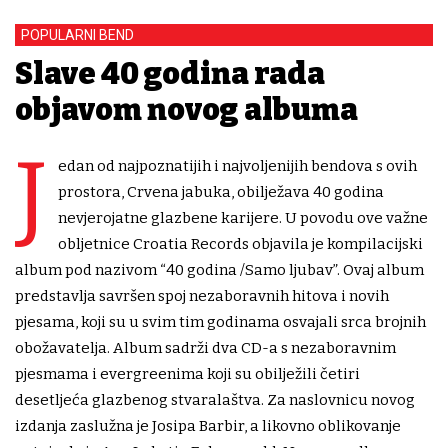
POPULARNI BEND
Slave 40 godina rada
objavom novog albuma
J
edan od najpoznatijih i najvoljenijih bendova s ovih
prostora, Crvena jabuka, obilježava 40 godina
nevjerojatne glazbene karijere. U povodu ove važne
obljetnice Croatia Records objavila je kompilacijski
album pod nazivom “40 godina /Samo ljubav”. Ovaj album
predstavlja savršen spoj nezaboravnih hitova i novih
pjesama, koji su u svim tim godinama osvajali srca brojnih
obožavatelja. Album sadrži dva CD-a s nezaboravnim
pjesmama i evergreenima koji su obilježili četiri
desetljeća glazbenog stvaralaštva. Za naslovnicu novog
izdanja zaslužna je Josipa Barbir, a likovno oblikovanje