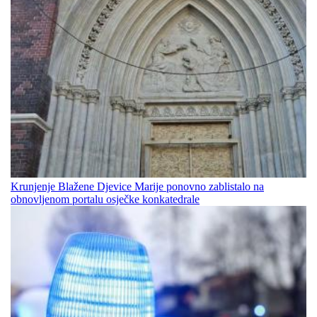
Krunjenje Blažene Djevice Marije ponovno zablistalo na
obnovljenom portalu osječke konkatedrale