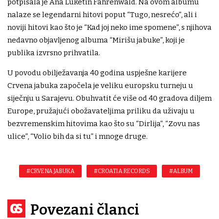
potpisala je Ana Luketin Fahrenwald. Na ovom albumu
nalaze se legendarni hitovi poput “Tugo, nesrećo”, ali i
noviji hitovi kao što je “Kad joj neko ime spomene”, s njihova
nedavno objavljenog albuma “Mirišu jabuke”, koji je
publika izvrsno prihvatila.
U povodu obilježavanja 40 godina uspješne karijere
Crvena jabuka započela je veliku europsku turneju u
siječnju u Sarajevu. Obuhvatit će više od 40 gradova diljem
Europe, pružajući obožavateljima priliku da uživaju u
bezvremenskim hitovima kao što su “Dirlija”, “Zovu nas
ulice”, “Volio bih da si tu” i mnoge druge.
#CRVENA JABUKA
#CROATIA RECORDS
#ALBUM
Povezani članci