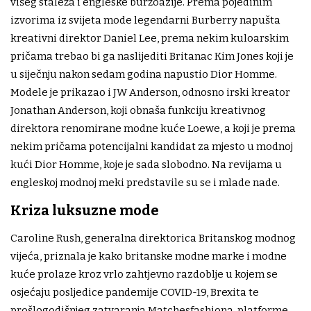
višeg staleža i engleske buržoazije. Prema pojedinim
izvorima iz svijeta mode legendarni Burberry napušta
kreativni direktor Daniel Lee, prema nekim kuloarskim
pričama trebao bi ga naslijediti Britanac Kim Jones koji je
u siječnju nakon sedam godina napustio Dior Homme.
Modele je prikazao i JW Anderson, odnosno irski kreator
Jonathan Anderson, koji obnaša funkciju kreativnog
direktora renomirane modne kuće Loewe, a koji je prema
nekim pričama potencijalni kandidat za mjesto u modnoj
kući Dior Homme, koje je sada slobodno. Na revijama u
engleskoj modnoj meki predstavile su se i mlade nade.
Kriza luksuzne mode
Caroline Rush, generalna direktorica Britanskog modnog
vijeća, priznala je kako britanske modne marke i modne
kuće prolaze kroz vrlo zahtjevno razdoblje u kojem se
osjećaju posljedice pandemije COVID-19, Brexita te
prošlogodišnjeg zatvaranja Matchesfashiona, platforme