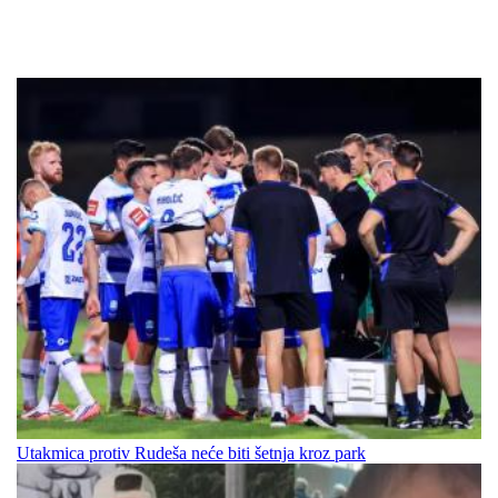
Utakmica protiv Rudeša neće biti šetnja kroz park