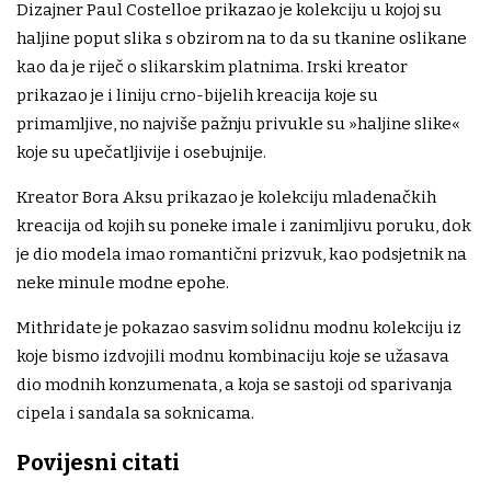
Dizajner Paul Costelloe prikazao je kolekciju u kojoj su
haljine poput slika s obzirom na to da su tkanine oslikane
kao da je riječ o slikarskim platnima. Irski kreator
prikazao je i liniju crno-bijelih kreacija koje su
primamljive, no najviše pažnju privukle su »haljine slike«
koje su upečatljivije i osebujnije.
Kreator Bora Aksu prikazao je kolekciju mladenačkih
kreacija od kojih su poneke imale i zanimljivu poruku, dok
je dio modela imao romantični prizvuk, kao podsjetnik na
neke minule modne epohe.
Mithridate je pokazao sasvim solidnu modnu kolekciju iz
koje bismo izdvojili modnu kombinaciju koje se užasava
dio modnih konzumenata, a koja se sastoji od sparivanja
cipela i sandala sa soknicama.
Povijesni citati