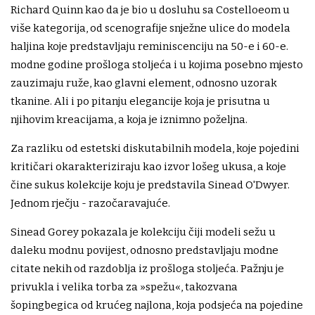
Richard Quinn kao da je bio u dosluhu sa Costelloeom u
više kategorija, od scenografije snježne ulice do modela
haljina koje predstavljaju reminiscenciju na 50-e i 60-e.
modne godine prošloga stoljeća i u kojima posebno mjesto
zauzimaju ruže, kao glavni element, odnosno uzorak
tkanine. Ali i po pitanju elegancije koja je prisutna u
njihovim kreacijama, a koja je iznimno poželjna.
Za razliku od estetski diskutabilnih modela, koje pojedini
kritičari okarakteriziraju kao izvor lošeg ukusa, a koje
čine sukus kolekcije koju je predstavila Sinead O'Dwyer.
Jednom rječju - razočaravajuće.
Sinead Gorey pokazala je kolekciju čiji modeli sežu u
daleku modnu povijest, odnosno predstavljaju modne
citate nekih od razdoblja iz prošloga stoljeća. Pažnju je
privukla i velika torba za »spežu«, takozvana
šopingbegica od krućeg najlona, koja podsjeća na pojedine