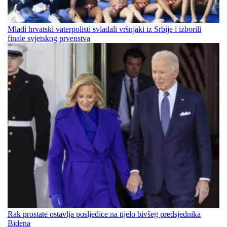
Mladi hrvatski vaterpolisti svladali vršnjaki iz Srbije i izborili
finale svjetskog prvenstva
Rak prostate ostavlja posljedice na tijelo bivšeg predsjednika
Bidena