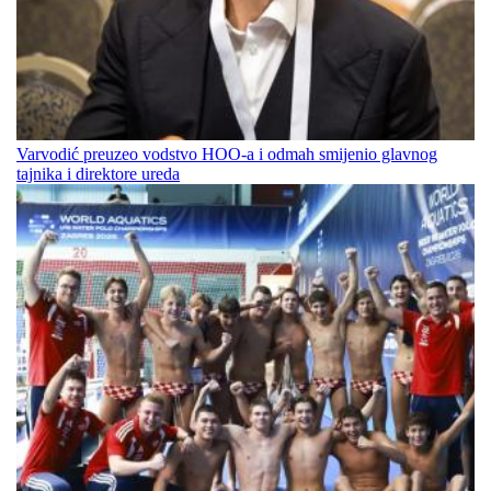
Varvodić preuzeo vodstvo HOO-a i odmah smijenio glavnog
tajnika i direktore ureda