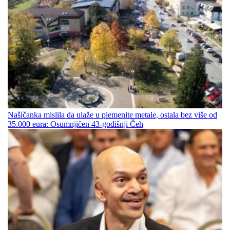
Našičanka mislila da ulaže u plemenite metale, ostala bez više od
35.000 eura: Osumnjičen 43-godišnji Čeh