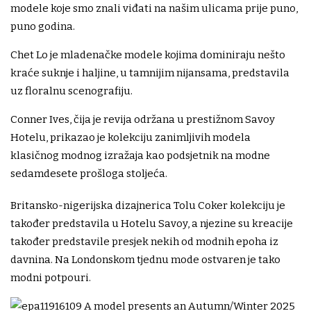
modele koje smo znali viđati na našim ulicama prije puno,
puno godina.
Chet Lo je mladenačke modele kojima dominiraju nešto
kraće suknje i haljine, u tamnijim nijansama, predstavila
uz floralnu scenografiju.
Conner Ives, čija je revija održana u prestižnom Savoy
Hotelu, prikazao je kolekciju zanimljivih modela
klasičnog modnog izražaja kao podsjetnik na modne
sedamdesete prošloga stoljeća.
Britansko-nigerijska dizajnerica Tolu Coker kolekciju je
također predstavila u Hotelu Savoy, a njezine su kreacije
također predstavile presjek nekih od modnih epoha iz
davnina. Na Londonskom tjednu mode ostvaren je tako
modni potpouri.