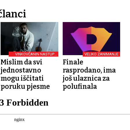
članci
VINKOVČANIN NASTUPA
VELIKO ZANIMANJE
NA DORI
Mislim da svi
Finale
jednostavno
rasprodano, ima
mogu iščitati
još ulaznica za
poruku pjesme
polufinala