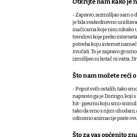
Otkrijte nam kako je n
- Zapravo, razmišljao sam o dv
je bila svakodnevno uništa
inačicama koje nisu nikako u 
trendovi koje preko interneta 
potreba koju internet nameće "
zvučati. To je zapravo grozno j
izmišljen ni kotač ni vatra. Dr
Što nam možete reći o
- Poput svih ostalih, tako smo
napravio ga je Doringo, koji 
hit- pjesmu koju smo snimil
tako da smo s njim uhodani, a
odnosno animacije prate ovu
Što za vas općenito zn