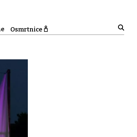
ne
Osmrtnice