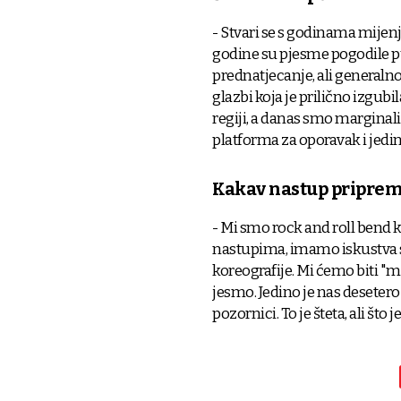
- Stvari se s godinama mijenj
godine su pjesme pogodile pu
prednatjecanje, ali generaln
glazbi koja je prilično izgub
regiji, a danas smo marginaliz
platforma za oporavak i jed
Kakav nastup priprem
- Mi smo rock and roll bend 
nastupima, imamo iskustva sv
koreografije. Mi ćemo biti "mi
jesmo. Jedino je nas desetero
pozornici. To je šteta, ali što je,