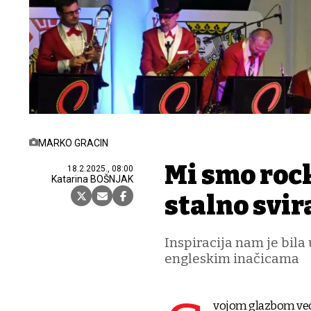
MARKO GRACIN
Mi smo rock
18.2.2025., 08:00
Katarina BOŠNJAK
stalno svir
Inspiracija nam je bil
engleskim inačicama
vojom glazbom već 