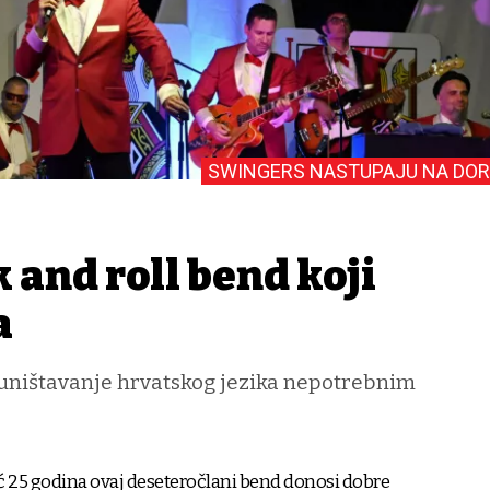
SWINGERS NASTUPAJU NA DOR
 and roll bend koji
a
a uništavanje hrvatskog jezika nepotrebnim
25 godina ovaj deseteročlani bend donosi dobre