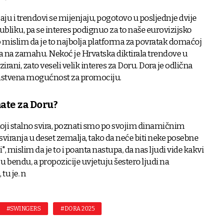
aju i trendovi se mijenjaju, pogotovo u posljednje dvije
bliku, pa se interes podignuo za to naše eurovizijsko
o mislim da je to najbolja platforma za povratak domaćoj
ila na zamahu. Nekoć je Hrvatska diktirala trendove u
irani, zato veseli velik interes za Doru. Dora je odlična
instvena mogućnost za promociju.
ate za Doru?
koji stalno svira, poznati smo po svojim dinamičnim
iranja u deset zemalja, tako da neće biti neke posebne
", mislim da je to i poanta nastupa, da nas ljudi vide kakvi
 u bendu, a propozicije uvjetuju šestero ljudi na
 tu je. n
#SWINGERS
#DORA 2025