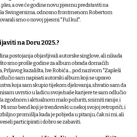
na ples, a ove će godine novu pjesmu predstaviti na
. Sa Swingersima, odnosno frontmenom Robertom
varali smo o novoj pjesmi "Ful kul".
ijaviti na Doru 2025.?
ina postojanja objavljivali autorske singlove, ali nikada
n što smo prošle godine za album obrada domaćih
 Prljavog kazališta, Ive Robića..., pod nazivom "Zapleši
odlučio sam napisati autorski album koji se upravo
stva koja sam skupio tijekom djelovanja, shvatio sam da
e nisam uvrstio u ladicu svoje/naše karijere te sam odlučio
la zgodnom i aktualnom malo požuriti, snimiti ranije, i
 Mi smo bend koji je trendovski u nekoj svojoj retropriči, i
ljno promišlja kada je pobjeda u pitanju, čak ni mi, ali
veseli participirati i dobro se zabaviti.