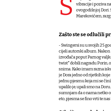
S
vibracije i poziva 
ovogodišnjoj Dori
Marekovićem, razgo
Zašto ste se odlučili pr
- Swingersi su u svojih 25 god
cijeli autorski album. Nako
izvođača poput Parnog valjka,
twist" dobili nagradu Porin, 
snima. Kako imam razna isku
je Dora jedno od rijetkih koj
jednu pjesmu koja mi se čini
upalilo je, upali smo na Doru.
sumnjam da o nama netko ozbi
eto, pjesma se fino vrti te nas 