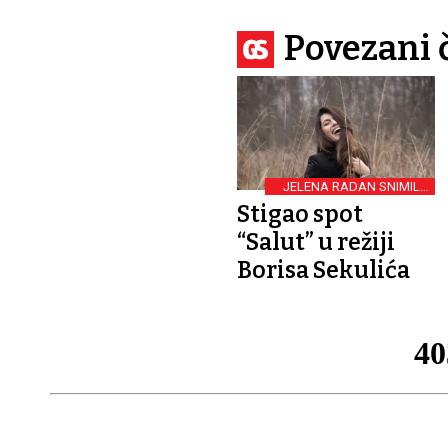
Povezani 
JELENA RADAN SNIMILA
VIDEOBROJ ZA PJESMU
Stigao spot
ZA DORU
“Salut” u režiji
Borisa Sekulića