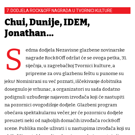
7. DODJELA ROCK&OFF NAGRADA U TVORNICI KULTURE
Chui, Dunije, IDEM,
Jonathan...
S
edma dodjela Nezavisne glazbene novinarske
nagrade Rock&Off održat će se ovoga petka, 31.
siječnja, u zagrebačkoj Tvornici kulture, a
pripreme za ovu glazbenu feštu u punome su
jeku! Nominirani su već poznati, iščekivanje dobitnika
dosegnulo je vrhunac, a organizatori su sada dodatno
podignuli uzbuđenje najavom izvođača koji će nastupiti
na pozornici ovogodišnje dodjele. Glazbeni program
obećava spektakularnu večer, jer će pozornicu dodjele
preuzeti neki od najboljih domaćih izvođača rock&off
scene. Publika može uživati i u nastupima izvođača koji su