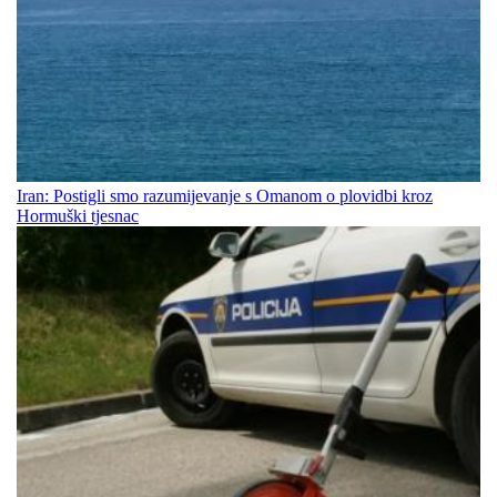
Iran: Postigli smo razumijevanje s Omanom o plovidbi kroz
Hormuški tjesnac