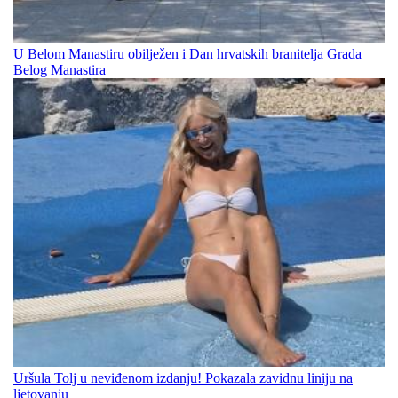
U Belom Manastiru obilježen i Dan hrvatskih branitelja Grada
Belog Manastira
Uršula Tolj u neviđenom izdanju! Pokazala zavidnu liniju na
ljetovanju