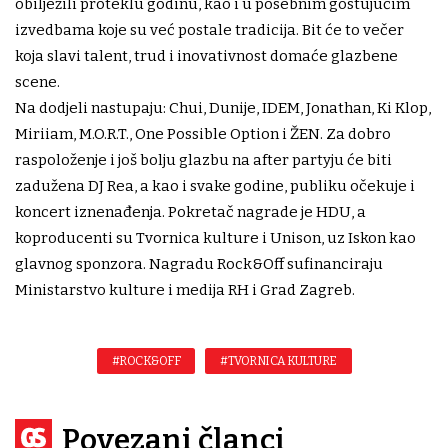
obilježili proteklu godinu, kao i u posebnim gostujućim
izvedbama koje su već postale tradicija. Bit će to večer
koja slavi talent, trud i inovativnost domaće glazbene
scene.
Na dodjeli nastupaju: Chui, Dunije, IDEM, Jonathan, Ki Klop,
Miriiam, M.O.R.T., One Possible Option i ŽEN. Za dobro
raspoloženje i još bolju glazbu na after partyju će biti
zadužena DJ Rea, a kao i svake godine, publiku očekuje i
koncert iznenađenja. Pokretač nagrade je HDU, a
koproducenti su Tvornica kulture i Unison, uz Iskon kao
glavnog sponzora. Nagradu Rock&Off sufinanciraju
Ministarstvo kulture i medija RH i Grad Zagreb.
#ROCK&OFF
#TVORNICA KULTURE
Povezani članci