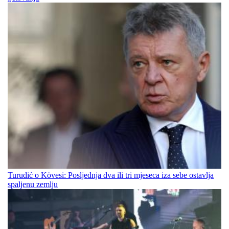
Turudić o Kövesi: Posljednja dva ili tri mjeseca iza sebe ostavlja
spaljenu zemlju