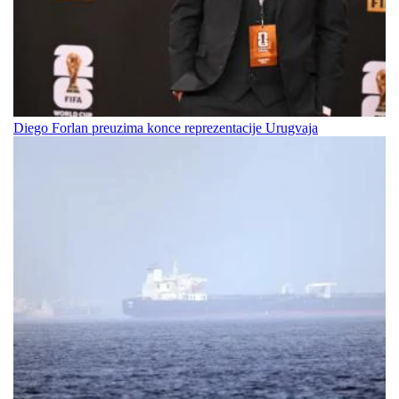
Diego Forlan preuzima konce reprezentacije Urugvaja