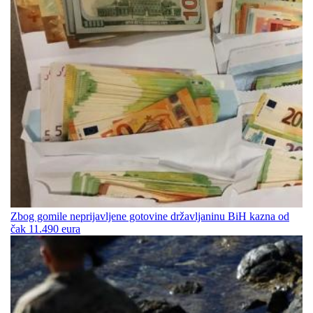
Zbog gomile neprijavljene gotovine državljaninu BiH kazna od
čak 11.490 eura