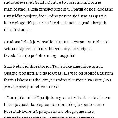
radiotelevizije i Grada Opatije to i osigurali. Dora je
manifestacija koja zimskoj sezoni u Opatiji donosi dodatne
turističke posjete, što ujedno potvrđuje i status Opatije
kao cjelogodišnje turističke destinacije i grada brojnih
manifestacija.
Gradonačelnik je zahvalio HRT-u na izvrsnoj suradnji te
svima uključenima u zahtjevnu organizaciju, a
izvođačima je poželio mnogo uspjeha!
Suzi Petričić, direktorica Turističke zajednice grada
Opatije, podsjetila je da je Opatija, s više od stoljeća dugom
festivalskom tradicijom, prirodno okruženje za Doru, koja
je ovdje prvi put održana 1993.
- Dora jača imidž Opatije kao grada festivala i stavlja je u
fokus javnosti kao epicentar domaće glazbene scene.
Povratak Dore u Opatiju znatno obogaćuje našu