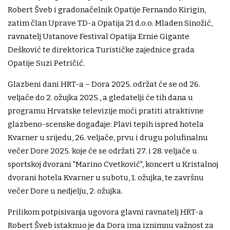
Robert Šveb i gradonačelnik Opatije Fernando Kirigin,
zatim član Uprave TD-a Opatija 21 d.o.o. Mladen Sinožić,
ravnatelj Ustanove Festival Opatija Ernie Gigante
Dešković te direktorica Turističke zajednice grada
Opatije Suzi Petričić.
Glazbeni dani HRT-a – Dora 2025. održat će se od 26.
veljače do 2. ožujka 2025., a gledatelji će tih dana u
programu Hrvatske televizije moći pratiti atraktivne
glazbeno-scenske događaje: Plavi tepih ispred hotela
Kvarner u srijedu, 26. veljače, prvu i drugu polufinalnu
večer Dore 2025. koje će se održati 27. i 28. veljače u
sportskoj dvorani "Marino Cvetković", koncert u Kristalnoj
dvorani hotela Kvarner u subotu, 1. ožujka, te završnu
večer Dore u nedjelju, 2. ožujka.
Prilikom potpisivanja ugovora glavni ravnatelj HRT-a
Robert Šveb istaknuo je da Dora ima iznimnu važnost za