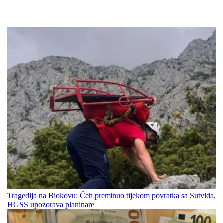
Tragedija na Biokovu: Čeh preminuo tijekom povratka sa Sutvida,
HGSS upozorava planinare