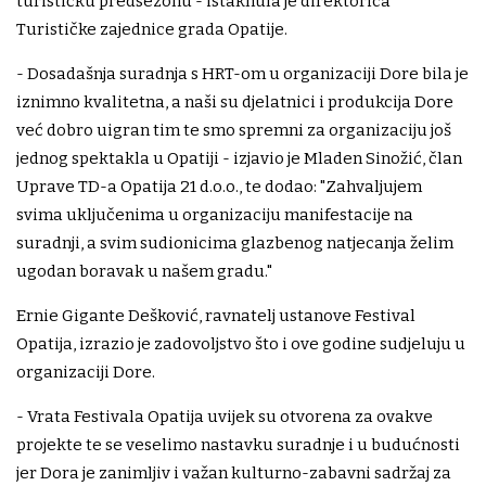
turističku predsezonu - istaknula je direktorica
Turističke zajednice grada Opatije.
- Dosadašnja suradnja s HRT-om u organizaciji Dore bila je
iznimno kvalitetna, a naši su djelatnici i produkcija Dore
već dobro uigran tim te smo spremni za organizaciju još
jednog spektakla u Opatiji - izjavio je Mladen Sinožić, član
Uprave TD-a Opatija 21 d.o.o., te dodao: "Zahvaljujem
svima uključenima u organizaciju manifestacije na
suradnji, a svim sudionicima glazbenog natjecanja želim
ugodan boravak u našem gradu."
Ernie Gigante Dešković, ravnatelj ustanove Festival
Opatija, izrazio je zadovoljstvo što i ove godine sudjeluju u
organizaciji Dore.
- Vrata Festivala Opatija uvijek su otvorena za ovakve
projekte te se veselimo nastavku suradnje i u budućnosti
jer Dora je zanimljiv i važan kulturno-zabavni sadržaj za