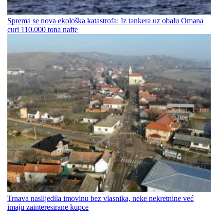
Sprema se nova ekološka katastrofa: Iz tankera uz obalu Omana
curi 110.000 tona nafte
Trnava naslijedila imovinu bez vlasnika, neke nekretnine već
imaju zainteresirane kupce