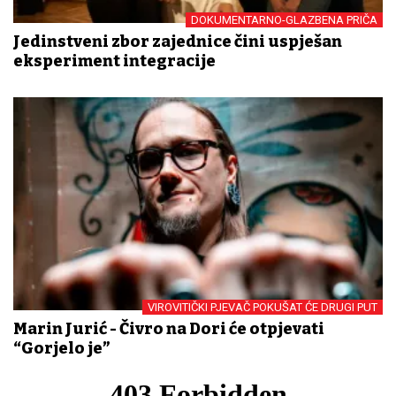
DOKUMENTARNO-GLAZBENA PRIČA
Jedinstveni zbor zajednice čini uspješan
eksperiment integracije
VIROVITIČKI PJEVAČ POKUŠAT ĆE DRUGI PUT
Marin Jurić - Čivro na Dori će otpjevati
“Gorjelo je”