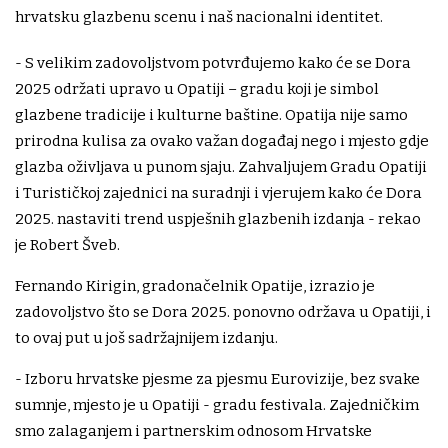
hrvatsku glazbenu scenu i naš nacionalni identitet.
- S velikim zadovoljstvom potvrđujemo kako će se Dora
2025 održati upravo u Opatiji – gradu koji je simbol
glazbene tradicije i kulturne baštine. Opatija nije samo
prirodna kulisa za ovako važan događaj nego i mjesto gdje
glazba oživljava u punom sjaju. Zahvaljujem Gradu Opatiji
i Turističkoj zajednici na suradnji i vjerujem kako će Dora
2025. nastaviti trend uspješnih glazbenih izdanja - rekao
je Robert Šveb.
Fernando Kirigin, gradonačelnik Opatije, izrazio je
zadovoljstvo što se Dora 2025. ponovno održava u Opatiji, i
to ovaj put u još sadržajnijem izdanju.
- Izboru hrvatske pjesme za pjesmu Eurovizije, bez svake
sumnje, mjesto je u Opatiji - gradu festivala. Zajedničkim
smo zalaganjem i partnerskim odnosom Hrvatske