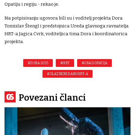
Opatiju i regiju - rekao je.
Na potpisivanju ugovora bili su i voditelj projekta Dora
Tomislav Štengl i predstojnica Ureda glavnoga ravnatelja
HRT-a Jagica Cvrk, voditeljica tima Dora i koordinatorica
projekta.
#DORA 2025
#HRT
#GRAD OPATIJA
#GLAZBENI DANI HRT-A
Povezani članci