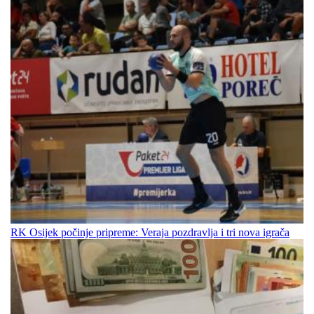
RK Osijek počinje pripreme: Veraja pozdravlja i tri nova igrača