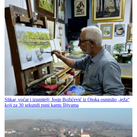
Slikar, voćar i izumitelj: Josip Božićević iz Otoka osmislio „ježa“
koji za 30 sekundi puni kantu šljivama