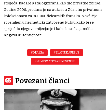
stoljeća, kada je katalogizirana kao dio privatne zbirke.
Godine 2006. prodana je na aukciji u Zürichu privatnom
kolekcionaru za 360.000 švicarskih franaka. Novčić je
spremljen u hermetički zatvorenu kutiju kako bi se
spriječilo njegovo mijenjanje i kako bi se “zajamčila
njegova autentičnost”.
#DRAŽBA
#ZLATNIK AUREUS
#NUMISMATICA GENEVENSIS
Povezani članci