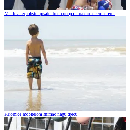
Mladi vaterpolisti upisali i treću pobjedu na domaćem terenu
Kriomice mobitelom snimao nagu djecu