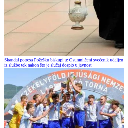
Skandal potresa Požešku biskupiju: Osumnjičeni svećenik udaljen
iz službe tek nakon što je slučaj dospio u javnost