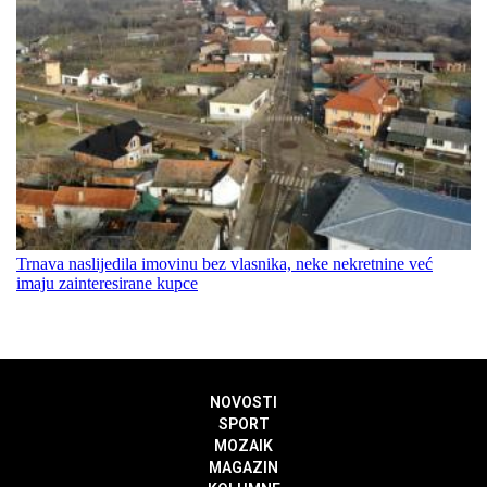
Trnava naslijedila imovinu bez vlasnika, neke nekretnine već
imaju zainteresirane kupce
NOVOSTI
SPORT
MOZAIK
MAGAZIN