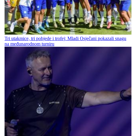
Tri utakmice, tri pobjede i trofej: Mladi Osječani pokazali snagu
na međunarodnom turniru