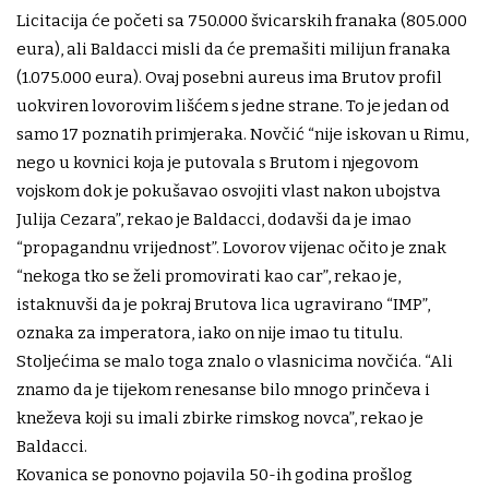
Licitacija će početi sa 750.000 švicarskih franaka (805.000
eura), ali Baldacci misli da će premašiti milijun franaka
(1.075.000 eura). Ovaj posebni aureus ima Brutov profil
uokviren lovorovim lišćem s jedne strane. To je jedan od
samo 17 poznatih primjeraka. Novčić “nije iskovan u Rimu,
nego u kovnici koja je putovala s Brutom i njegovom
vojskom dok je pokušavao osvojiti vlast nakon ubojstva
Julija Cezara”, rekao je Baldacci, dodavši da je imao
“propagandnu vrijednost”. Lovorov vijenac očito je znak
“nekoga tko se želi promovirati kao car”, rekao je,
istaknuvši da je pokraj Brutova lica ugravirano “IMP”,
oznaka za imperatora, iako on nije imao tu titulu.
Stoljećima se malo toga znalo o vlasnicima novčića. “Ali
znamo da je tijekom renesanse bilo mnogo prinčeva i
kneževa koji su imali zbirke rimskog novca”, rekao je
Baldacci.
Kovanica se ponovno pojavila 50-ih godina prošlog