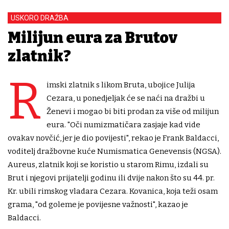
USKORO DRAŽBA
Milijun eura za Brutov
zlatnik?
R
imski zlatnik s likom Bruta, ubojice Julija
Cezara, u ponedjeljak će se naći na dražbi u
Ženevi i mogao bi biti prodan za više od milijun
eura. "Oči numizmatičara zasjaje kad vide
ovakav novčić, jer je dio povijesti", rekao je Frank Baldacci,
voditelj dražbovne kuće Numismatica Genevensis (NGSA).
Aureus, zlatnik koji se koristio u starom Rimu, izdali su
Brut i njegovi prijatelji godinu ili dvije nakon što su 44. pr.
Kr. ubili rimskog vladara Cezara. Kovanica, koja teži osam
grama, "od goleme je povijesne važnosti", kazao je
Baldacci.