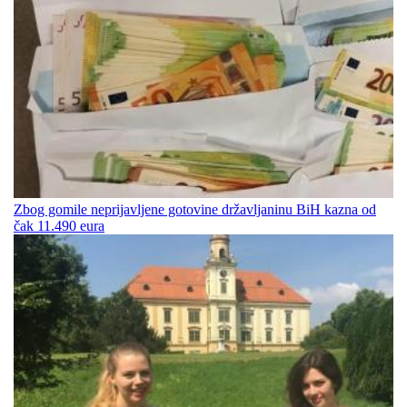
Zbog gomile neprijavljene gotovine državljaninu BiH kazna od
čak 11.490 eura