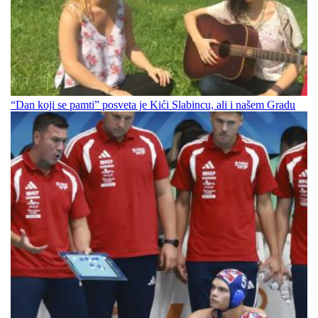
“Dan koji se pamti” posveta je Kići Slabincu, ali i našem Gradu