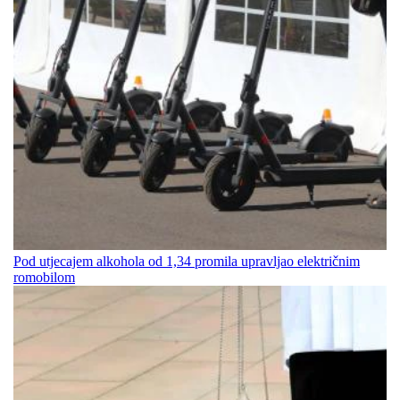
Pod utjecajem alkohola od 1,34 promila upravljao električnim
romobilom