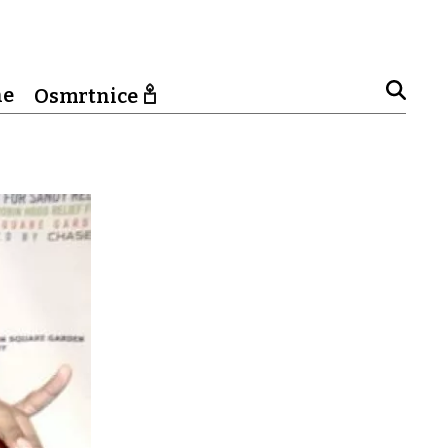
ne
Osmrtnice