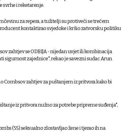
 svrhe i reketarenje.
mčevinu za repera, a tužitelji su protiveći se trećem
 producent kontaktirao svjedoke i kršio zatvorsku politiku
ov zahtjev se ODBIJA - nijedan uvjet ili kombinacija
i sigurnost zajednice", rekao je savezni sudac Arun
o Combsov zahtjev za puštanjem iz pritvora kako bi
štanje iz pritvora nužno za potrebe pripreme suđenja",
Combs (55) seksualno zlostavljao žene i tjerao ih na