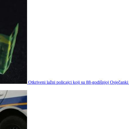
Otkriveni lažni policajci koji su 88-godišnjoj Osječanki