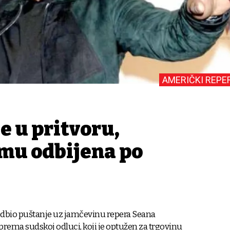
AMERIČKI REPE
e u pritvoru,
mu odbijena po
 odbio puštanje uz jamčevinu repera Seana
rema sudskoj odluci, koji je optužen za trgovinu