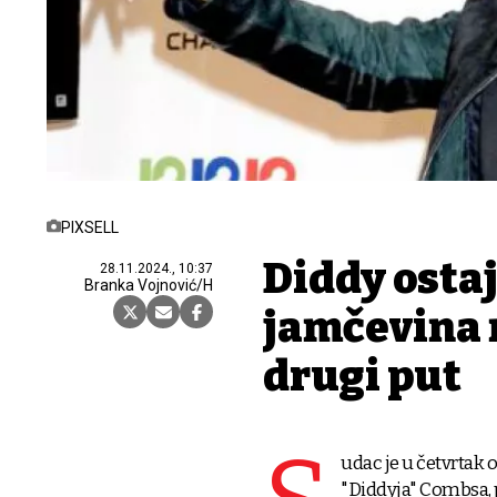
PIXSELL
Diddy ostaj
28.11.2024., 10:37
Branka Vojnović/H
jamčevina 
drugi put
udac je u četvrtak
"Diddyja" Combsa, p