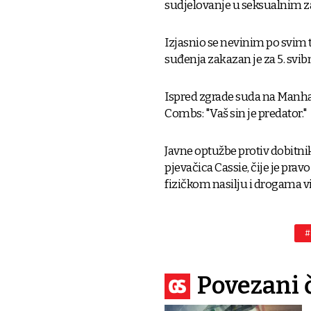
sudjelovanje u seksualnim za
Izjasnio se nevinim po svim
suđenja zakazan je za 5. svib
Ispred zgrade suda na Manhat
Combs: "Vaš sin je predator."
Javne optužbe protiv dobitni
pjevačica Cassie, čije je prav
fizičkom nasilju i drogama vi
#
Povezani 