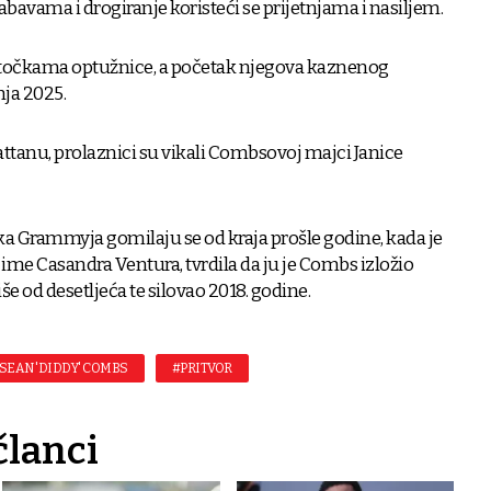
bavama i drogiranje koristeći se prijetnjama i nasiljem.
 točkama optužnice, a početak njegova kaznenog
nja 2025.
tanu, prolaznici su vikali Combsovoj majci Janice
ka Grammyja gomilaju se od kraja prošle godine, kada je
o ime Casandra Ventura, tvrdila da ju je Combs izložio
še od desetljeća te silovao 2018. godine.
SEAN 'DIDDY' COMBS
#PRITVOR
članci