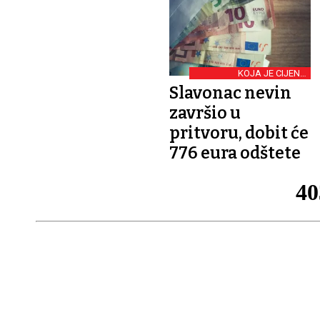
KOJA JE CIJENA
SLOBODE?!
Slavonac nevin
završio u
pritvoru, dobit će
776 eura odštete