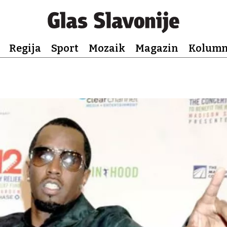
Regija
Sport
Mozaik
Magazin
Kolum