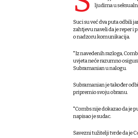
S
ljudima u seksualne
Suci su već dva puta odbili ja
zahtjevu naveli da je reper i
o nadzoru komunikacija.
"Iz navedenih razloga, Combs
uvjeta neće razumno osigurat
Subramanian u nalogu.
Subramanian je također odbi
pripremio svoju obranu.
"Combs nije dokazao da je pu
napisao je sudac.
Savezni tužitelji tvrde da je 