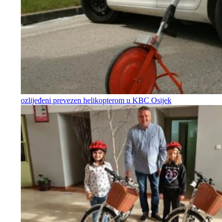
ozlijeđeni prevezen helikopterom u KBC Osijek