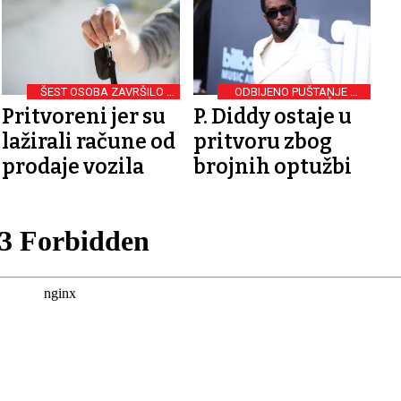
ŠEST OSOBA ZAVRŠILO U
ODBIJENO PUŠTANJE UZ
PRITVORU
JAMČEVINU
Pritvoreni jer su
P. Diddy ostaje u
lažirali račune od
pritvoru zbog
prodaje vozila
brojnih optužbi