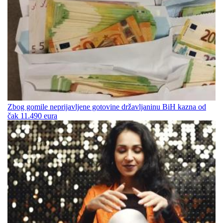
Zbog gomile neprijavljene gotovine državljaninu BiH kazna od
čak 11.490 eura