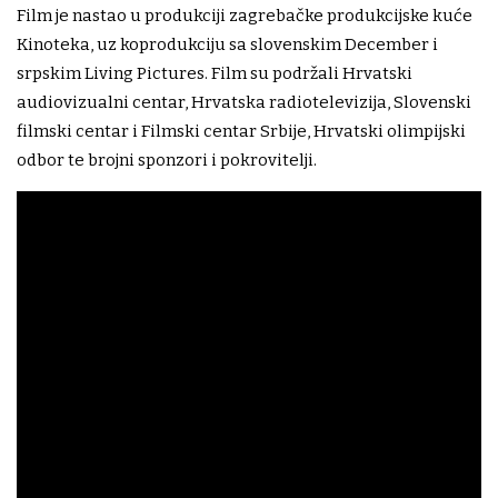
Film je nastao u produkciji zagrebačke produkcijske kuće
Kinoteka, uz koprodukciju sa slovenskim December i
srpskim Living Pictures. Film su podržali Hrvatski
audiovizualni centar, Hrvatska radiotelevizija, Slovenski
filmski centar i Filmski centar Srbije, Hrvatski olimpijski
odbor te brojni sponzori i pokrovitelji.