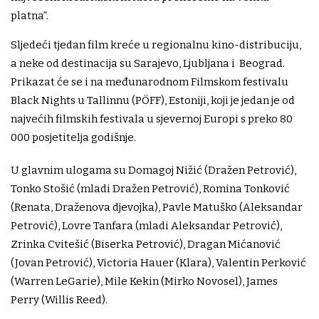
platna”.
Sljedeći tjedan film kreće u regionalnu kino-distribuciju,
a neke od destinacija su Sarajevo, Ljubljana i Beograd.
Prikazat će se i na međunarodnom Filmskom festivalu
Black Nights u Tallinnu (PÖFF), Estoniji, koji je jedan je od
najvećih filmskih festivala u sjevernoj Europi s preko 80
000 posjetitelja godišnje.
U glavnim ulogama su Domagoj Nižić (Dražen Petrović),
Tonko Stošić (mladi Dražen Petrović), Romina Tonković
(Renata, Draženova djevojka), Pavle Matuško (Aleksandar
Petrović), Lovre Tanfara (mladi Aleksandar Petrović),
Zrinka Cvitešić (Biserka Petrović), Dragan Mićanović
(Jovan Petrović), Victoria Hauer (Klara), Valentin Perković
(Warren LeGarie), Mile Kekin (Mirko Novosel), James
Perry (Willis Reed).