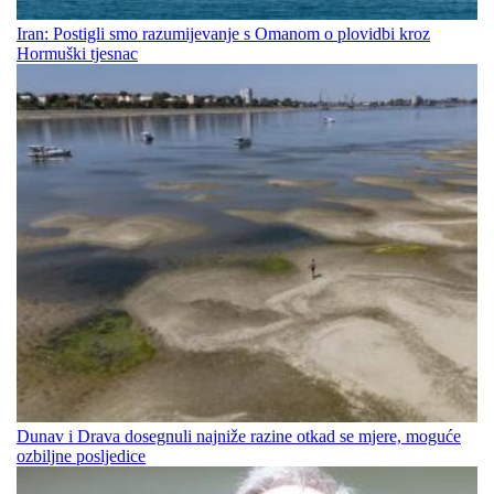
Iran: Postigli smo razumijevanje s Omanom o plovidbi kroz
Hormuški tjesnac
Dunav i Drava dosegnuli najniže razine otkad se mjere, moguće
ozbiljne posljedice