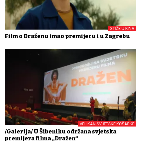
STIŽE U KINA
Film o Draženu imao premijeru i u Zagrebu
VELIKAN SVJETSKE KOŠARKE
/Galerija/ U Šibeniku održana svjetska
premijera filma „Dražen“