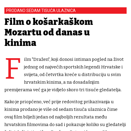
PRODANO SEDAM TISUĆA ULAZNICA
Film o košarkaškom
Mozartu od danas u
kinima
F
ilm "Dražen", koji donosi intiman pogled na život
jednog od najvećih sportskih legendi Hrvatske i
svijeta, od četvrtka kreće u distribuciju u svim
hrvatskim kinima, a na dosadašnjim
premijerama već ga je vidjelo skoro tri tisuće gledatelja.
Kako je priopćeno, već prije redovitog prikazivanja u
kinima prodano je više od sedam tisuća ulaznica čime
ovaj film bilježi jedan od najboljih rezultata među
hrvatskim filmovima do sad i pokazuje koliko su gledatelji