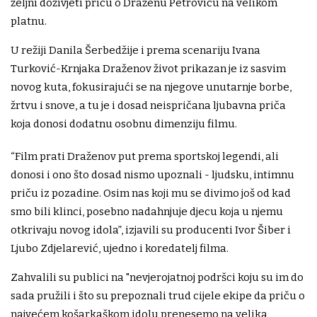
željni doživjeti priču o Draženu Petroviću na velikom
platnu.
U režiji Danila Šerbedžije i prema scenariju Ivana
Turković-Krnjaka Draženov život prikazan je iz sasvim
novog kuta, fokusirajući se na njegove unutarnje borbe,
žrtvu i snove, a tu je i dosad neispričana ljubavna priča
koja donosi dodatnu osobnu dimenziju filmu.
“Film prati Draženov put prema sportskoj legendi, ali
donosi i ono što dosad nismo upoznali - ljudsku, intimnu
priču iz pozadine. Osim nas koji mu se divimo još od kad
smo bili klinci, posebno nadahnjuje djecu koja u njemu
otkrivaju novog idola”, izjavili su producenti Ivor Šiber i
Ljubo Zdjelarević, ujedno i koredatelj filma.
Zahvalili su publici na "nevjerojatnoj podršci koju su im do
sada pružili i što su prepoznali trud cijele ekipe da priču o
najvećem košarkaškom idolu prenesemo na velika