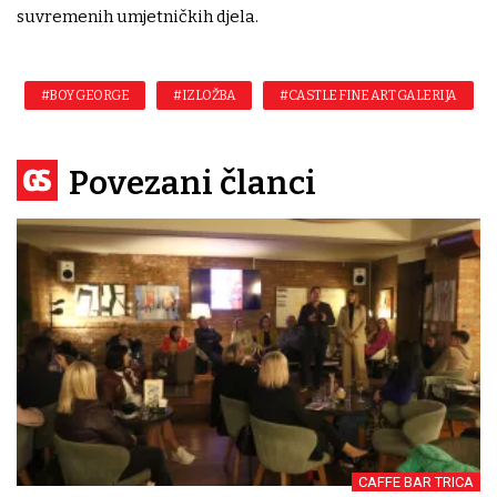
suvremenih umjetničkih djela.
#BOY GEORGE
#IZLOŽBA
#CASTLE FINE ART GALERIJA
Povezani članci
CAFFE BAR TRICA