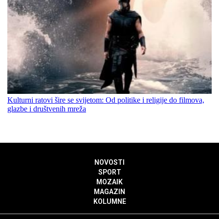
Kulturni ratovi šire se svijetom: Od politike i religije do filmova,
glazbe i društvenih mreža
NOVOSTI
SPORT
MOZAIK
MAGAZIN
KOLUMNE