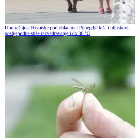
Unutrašnjost Hrvatske pod oblacima: Ponegdje kiša i pljuskovi,
poslijepodne stiže razvedravanje i do 36 °C