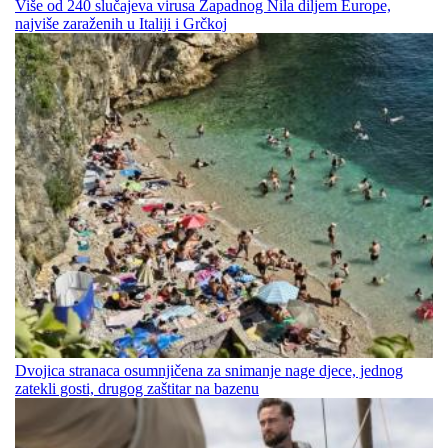
Više od 240 slučajeva virusa Zapadnog Nila diljem Europe,
najviše zaraženih u Italiji i Grčkoj
Dvojica stranaca osumnjičena za snimanje nage djece, jednog
zatekli gosti, drugog zaštitar na bazenu