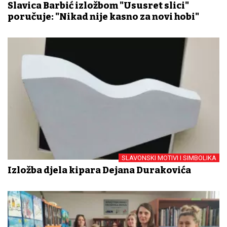
Slavica Barbić izložbom "Ususret slici"
poručuje: "Nikad nije kasno za novi hobi"
SLAVONSKI MOTIVI I SIMBOLIKA
Izložba djela kipara Dejana Durakovića