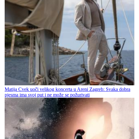
Matija Cvek uoči velikog koncerta u Areni Zagreb: Svaka dobra
pjesma ima svoj put i ne može se požurivati