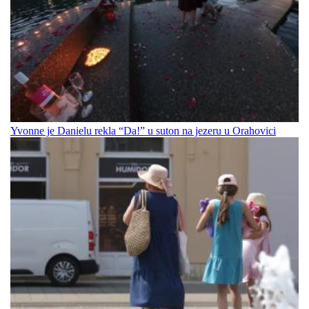
Yvonne je Danielu rekla “Da!” u suton na jezeru u Orahovici