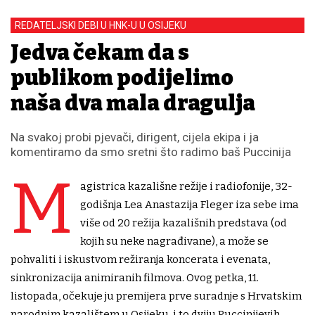
REDATELJSKI DEBI U HNK-U U OSIJEKU
Jedva čekam da s
publikom podijelimo
naša dva mala dragulja
Na svakoj probi pjevači, dirigent, cijela ekipa i ja
komentiramo da smo sretni što radimo baš Puccinija
M
agistrica kazališne režije i radiofonije, 32-
godišnja Lea Anastazija Fleger iza sebe ima
više od 20 režija kazališnih predstava (od
kojih su neke nagrađivane), a može se
pohvaliti i iskustvom režiranja koncerata i evenata,
sinkronizacija animiranih filmova. Ovog petka, 11.
listopada, očekuje ju premijera prve suradnje s Hrvatskim
narodnim kazalištem u Osijeku, i to dviju Puccinijevih