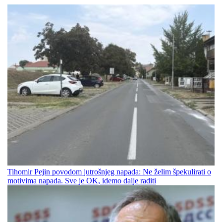
Tihomir Pejin povodom jutrošnjeg napada: Ne želim špekulirati o
motivima napada. Sve je OK, idemo dalje raditi