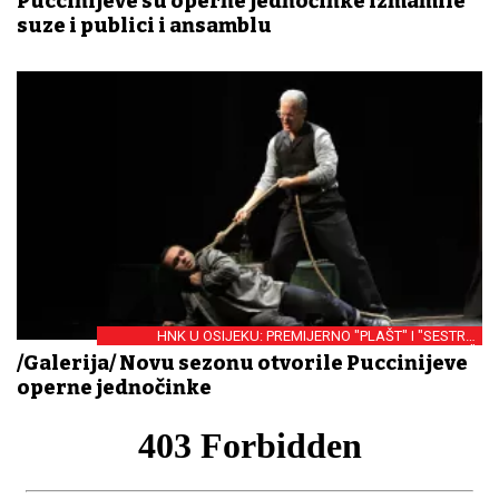
Puccinijeve su operne jednočinke izmamile
suze i publici i ansamblu
HNK U OSIJEKU: PREMIJERNO "PLAŠT" I "SESTRA
ANGELICA"
/Galerija/ Novu sezonu otvorile Puccinijeve
operne jednočinke