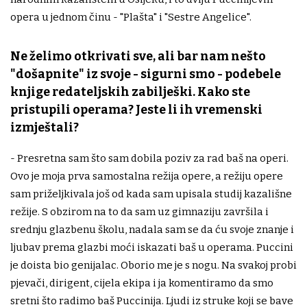
opera u jednom činu - "Plašta" i "Sestre Angelice".
Ne želimo otkrivati sve, ali bar nam nešto
"došapnite" iz svoje - sigurni smo - podebele
knjige redateljskih zabilješki. Kako ste
pristupili operama? Jeste li ih vremenski
izmještali?
- Presretna sam što sam dobila poziv za rad baš na operi.
Ovo je moja prva samostalna režija opere, a režiju opere
sam priželjkivala još od kada sam upisala studij kazališne
režije. S obzirom na to da sam uz gimnaziju završila i
srednju glazbenu školu, nadala sam se da ću svoje znanje i
ljubav prema glazbi moći iskazati baš u operama. Puccini
je doista bio genijalac. Oborio me je s nogu. Na svakoj probi
pjevači, dirigent, cijela ekipa i ja komentiramo da smo
sretni što radimo baš Puccinija. Ljudi iz struke koji se bave