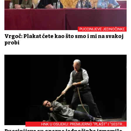
PUCCINIJEVE JEDNOČINKE
Vrgoč: Plakat ćete kao što smo i mi na svakoj
probi
HNK U OSIJEKU: PREMIJERNO "PLAŠT" I "SESTRA
ANGELICA"