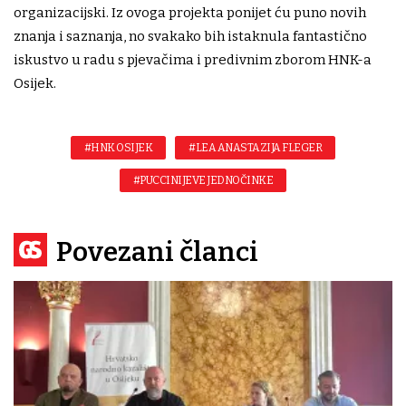
organizacijski. Iz ovoga projekta ponijet ću puno novih
znanja i saznanja, no svakako bih istaknula fantastično
iskustvo u radu s pjevačima i predivnim zborom HNK-a
Osijek.
#HNK OSIJEK
#LEA ANASTAZIJA FLEGER
#PUCCINIJEVE JEDNOČINKE
Povezani članci