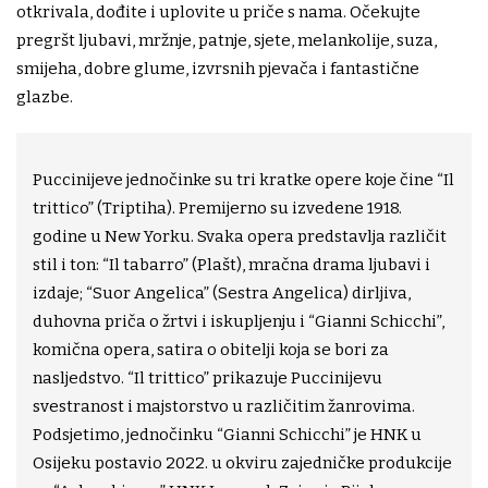
otkrivala, dođite i uplovite u priče s nama. Očekujte
pregršt ljubavi, mržnje, patnje, sjete, melankolije, suza,
smijeha, dobre glume, izvrsnih pjevača i fantastične
glazbe.
Puccinijeve jednočinke su tri kratke opere koje čine “Il
trittico” (Triptiha). Premijerno su izvedene 1918.
godine u New Yorku. Svaka opera predstavlja različit
stil i ton: “Il tabarro” (Plašt), mračna drama ljubavi i
izdaje; “Suor Angelica” (Sestra Angelica) dirljiva,
duhovna priča o žrtvi i iskupljenju i “Gianni Schicchi”,
komična opera, satira o obitelji koja se bori za
nasljedstvo. “Il trittico” prikazuje Puccinijevu
svestranost i majstorstvo u različitim žanrovima.
Podsjetimo, jednočinku “Gianni Schicchi” je HNK u
Osijeku postavio 2022. u okviru zajedničke produkcije