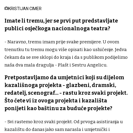
KRISTIJAN CIMER
Imate li tremu, jer se prvi put predstavljate
publici osječkoga nacionalnoga teatra?
- Naravno, tremu imam prije svake premijere. U ovom
trenutku tu tremu mogu više opisati kao ushićenje. Jedva
čekam da se sve sklopi do kraja i da s publikom podijelimo
naša dva mala dragulja - Plašt i Sestru Angelicu.
Pretpostavljamo da umjetnici koji su dijelom
kazališnoga projekta - glazbeni, dramski,
redatelj, scenograf... - rastu kroz svaki projekt.
Što ćete vi iz ovoga projekta i kazališta
ponijeti kao baštinu za buduće projekte?
- Svi rastemo kroz svaki projekt. Od prvoga asistiranja u
kazalištu do danas jako sam narasla i umjetnički i