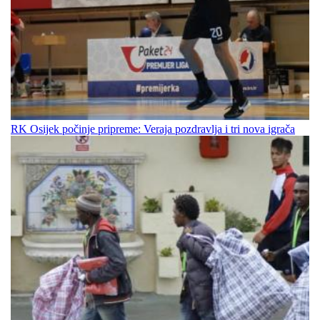
RK Osijek počinje pripreme: Veraja pozdravlja i tri nova igrača