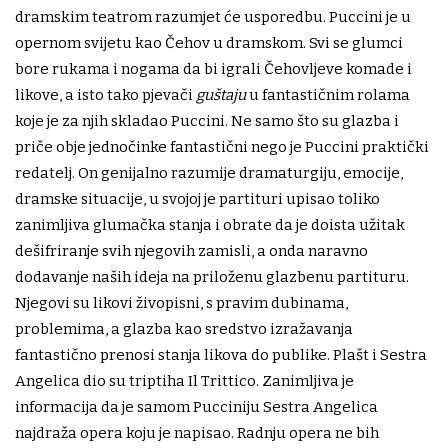
dramskim teatrom razumjet će usporedbu. Puccini je u
opernom svijetu kao Čehov u dramskom. Svi se glumci
bore rukama i nogama da bi igrali Čehovljeve komade i
likove, a isto tako pjevači
guštaju
u fantastičnim rolama
koje je za njih skladao Puccini. Ne samo što su glazba i
priče obje jednočinke fantastični nego je Puccini praktički
redatelj. On genijalno razumije dramaturgiju, emocije,
dramske situacije, u svojoj je partituri upisao toliko
zanimljiva glumačka stanja i obrate da je doista užitak
dešifriranje svih njegovih zamisli, a onda naravno
dodavanje naših ideja na priloženu glazbenu partituru.
Njegovi su likovi živopisni, s pravim dubinama,
problemima, a glazba kao sredstvo izražavanja
fantastično prenosi stanja likova do publike. Plašt i Sestra
Angelica dio su triptiha Il Trittico. Zanimljiva je
informacija da je samom Pucciniju Sestra Angelica
najdraža opera koju je napisao. Radnju opera ne bih