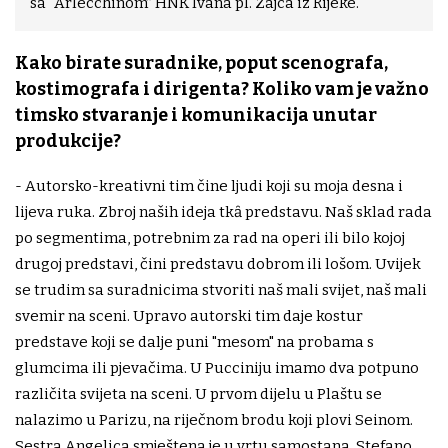
sa “Arlecchinom” HNK Ivana pl. Zajca iz Rijeke.
Kako birate suradnike, poput scenografa,
kostimografa i dirigenta? Koliko vam je važno
timsko stvaranje i komunikacija unutar
produkcije?
- Autorsko-kreativni tim čine ljudi koji su moja desna i
lijeva ruka. Zbroj naših ideja tkȃ predstavu. Naš sklad rada
po segmentima, potrebnim za rad na operi ili bilo kojoj
drugoj predstavi, čini predstavu dobrom ili lošom. Uvijek
se trudim sa suradnicima stvoriti naš mali svijet, naš mali
svemir na sceni. Upravo autorski tim daje kostur
predstave koji se dalje puni "mesom" na probama s
glumcima ili pjevačima. U Pucciniju imamo dva potpuno
različita svijeta na sceni. U prvom dijelu u Plaštu se
nalazimo u Parizu, na riječnom brodu koji plovi Seinom.
Sestra Angelica smještena je u vrtu samostana. Stefano