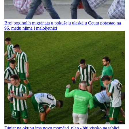
Broj poginulih migranata u pokušaju ulaska u Ceutu porastao na
96, među njima i maloljetnici
Dinjar na okupu ima novu momčad, plan - biti visoko na tablici