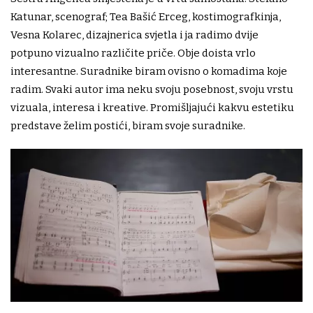
Katunar, scenograf; Tea Bašić Erceg, kostimografkinja,
Vesna Kolarec, dizajnerica svjetla i ja radimo dvije
potpuno vizualno različite priče. Obje doista vrlo
interesantne. Suradnike biram ovisno o komadima koje
radim. Svaki autor ima neku svoju posebnost, svoju vrstu
vizuala, interesa i kreative. Promišljajući kakvu estetiku
predstave želim postići, biram svoje suradnike.