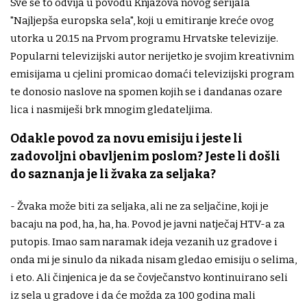
Sve se to odvija u povodu Knjazova novog serijala
"Najljepša europska sela", koji u emitiranje kreće ovog
utorka u 20.15 na Prvom programu Hrvatske televizije.
Popularni televizijski autor nerijetko je svojim kreativnim
emisijama u cjelini promicao domaći televizijski program
te donosio naslove na spomen kojih se i dandanas ozare
lica i nasmiješi brk mnogim gledateljima.
Odakle povod za novu emisiju i jeste li
zadovoljni obavljenim poslom? Jeste li došli
do saznanja je li žvaka za seljaka?
- Žvaka može biti za seljaka, ali ne za seljačine, koji je
bacaju na pod, ha, ha, ha. Povod je javni natječaj HTV-a za
putopis. Imao sam naramak ideja vezanih uz gradove i
onda mi je sinulo da nikada nisam gledao emisiju o selima,
i eto. Ali činjenica je da se čovječanstvo kontinuirano seli
iz sela u gradove i da će možda za 100 godina mali