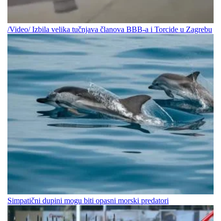
/Video/ Izbila velika tučnjava članova BBB-a i Torcide u Zagrebu
Simpatični dupini mogu biti opasni morski predatori