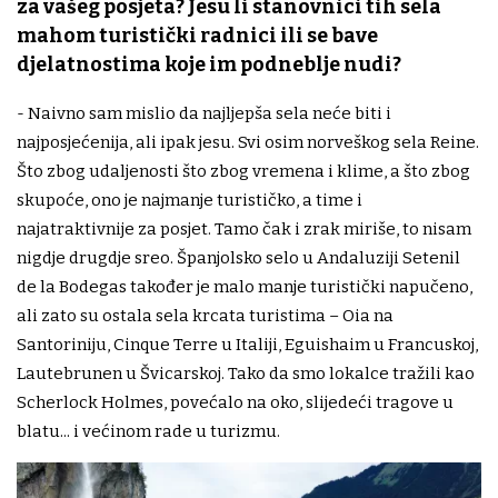
za vašeg posjeta? Jesu li stanovnici tih sela
mahom turistički radnici ili se bave
djelatnostima koje im podneblje nudi?
- Naivno sam mislio da najljepša sela neće biti i
najposjećenija, ali ipak jesu. Svi osim norveškog sela Reine.
Što zbog udaljenosti što zbog vremena i klime, a što zbog
skupoće, ono je najmanje turističko, a time i
najatraktivnije za posjet. Tamo čak i zrak miriše, to nisam
nigdje drugdje sreo. Španjolsko selo u Andaluziji Setenil
de la Bodegas također je malo manje turistički napučeno,
ali zato su ostala sela krcata turistima – Oia na
Santoriniju, Cinque Terre u Italiji, Eguishaim u Francuskoj,
Lautebrunen u Švicarskoj. Tako da smo lokalce tražili kao
Scherlock Holmes, povećalo na oko, slijedeći tragove u
blatu... i većinom rade u turizmu.