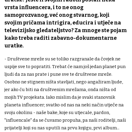
vrsta influencera, i to ne onog
samoprozvanog, već onog stvarnog, koji
svojim pričama intrigira, educira i utječe na
televizijsko gledateljstvo? Za mnoge ste pojam
kako treba raditi zabavno-dokumentarne
uratke.
- Društvene mreže su se toliko razgranale da čovjek ne
uspije sve to popratiti. Trebat će nam još jedan planet pun
ljudi da za nas prate i pune sve te društvene mreže.
Osobno ne stignem ništa stavljati, nego angažiram ljude,
jer ako ću biti na društvenim mrežama, onda ništa od
mojih TV projekata. Iako mislim da je svaki stanovnik
planeta influencer; svatko od nas na neki način utječe na
svoju okolinu - naše bake, koje su utjecale, pardon,
"influencale" da se čuvamo propuha, pa naši roditelji, naši
prijatelji koji su nas uputili na prvu knjigu, prvi album...