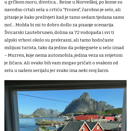
u grčkom moru, divotica... Reine u Norveškoj, po kome su
navodno crtali sela u crtiću "Frozen", čarobno je selo, ali
pitanje je kako preživjeti kad je tamo sedam tjedana samo
noć... Možda bi mi to dobro došlo za pisanje scenarija.
Švicarski Lautebrunen, dolina sa 72 vodopada i svi ti
alpski vrhovi okolo su prekrasni, ali tamo hodočaste
milijuni turista, tako da jedino da pobjegnete u selo iznad
– Murren, koje nema automobila, jedina veza sa svijetom
je žičara. Ali ovako bih vam mogao pričati o svakom od
selu u našem serijalu jer svako ima neki svoj šarm.