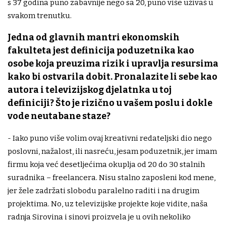
s 37 godina puno zabavnije nego sa 20, puno više uživaš u
svakom trenutku.
Jedna od glavnih mantri ekonomskih
fakulteta jest definicija poduzetnika kao
osobe koja preuzima rizik i upravlja resursima
kako bi ostvarila dobit. Pronalazite li sebe kao
autora i televizijskog djelatnka u toj
definiciji? Što je rizično u vašem poslu i dokle
vode neutabane staze?
- Iako puno više volim ovaj kreativni redateljski dio nego
poslovni, nažalost, ili nasreću, jesam poduzetnik, jer imam
firmu koja već desetljećima okuplja od 20 do 30 stalnih
suradnika – freelancera. Nisu stalno zaposleni kod mene,
jer žele zadržati slobodu paralelno raditi i na drugim
projektima. No, uz televizijske projekte koje vidite, naša
radnja Sirovina i sinovi proizvela je u ovih nekoliko