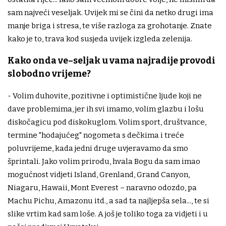
sam najveći veseljak. Uvijek mi se čini da netko drugi ima
manje briga i stresa, te više razloga za grohotanje. Znate
kako je to, trava kod susjeda uvijek izgleda zelenija.
Kako onda ve–seljak u vama najradije provodi
slobodno vrijeme?
- Volim duhovite, pozitivne i optimistične ljude koji ne
dave problemima, jer ih svi imamo, volim glazbu i lošu
diskočagicu pod diskokuglom. Volim sport, društvance,
termine "hodajućeg" nogometa s dečkima i treće
poluvrijeme, kada jedni druge uvjeravamo da smo
šprintali. Jako volim prirodu, hvala Bogu da sam imao
mogućnost vidjeti Island, Grenland, Grand Canyon,
Niagaru, Hawaii, Mont Everest – naravno odozdo, pa
Machu Pichu, Amazonu itd., a sad ta najljepša sela..., te si
slike vrtim kad sam loše. A još je toliko toga za vidjeti i u