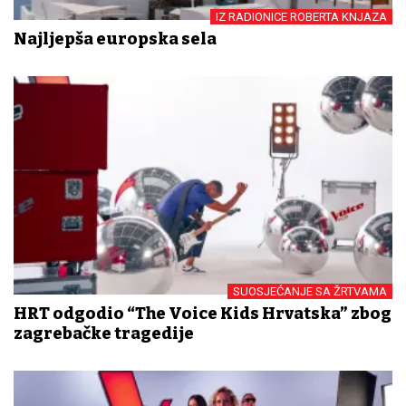
IZ RADIONICE ROBERTA KNJAZA
Najljepša europska sela
SUOSJEĆANJE SA ŽRTVAMA
HRT odgodio “The Voice Kids Hrvatska” zbog
zagrebačke tragedije