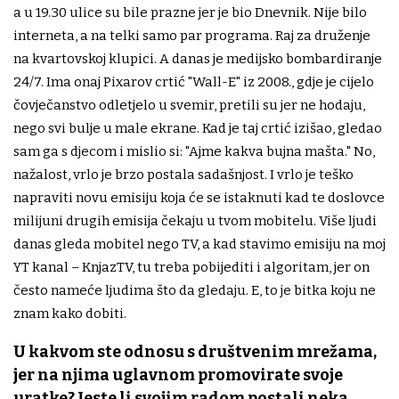
a u 19.30 ulice su bile prazne jer je bio Dnevnik. Nije bilo
interneta, a na telki samo par programa. Raj za druženje
na kvartovskoj klupici. A danas je medijsko bombardiranje
24/7. Ima onaj Pixarov crtić "Wall-E" iz 2008., gdje je cijelo
čovječanstvo odletjelo u svemir, pretili su jer ne hodaju,
nego svi bulje u male ekrane. Kad je taj crtić izišao, gledao
sam ga s djecom i mislio si: "Ajme kakva bujna mašta." No,
nažalost, vrlo je brzo postala sadašnjost. I vrlo je teško
napraviti novu emisiju koja će se istaknuti kad te doslovce
milijuni drugih emisija čekaju u tvom mobitelu. Više ljudi
danas gleda mobitel nego TV, a kad stavimo emisiju na moj
YT kanal – KnjazTV, tu treba pobijediti i algoritam, jer on
često nameće ljudima što da gledaju. E, to je bitka koju ne
znam kako dobiti.
U kakvom ste odnosu s društvenim mrežama,
jer na njima uglavnom promovirate svoje
uratke? Jeste li svojim radom postali neka