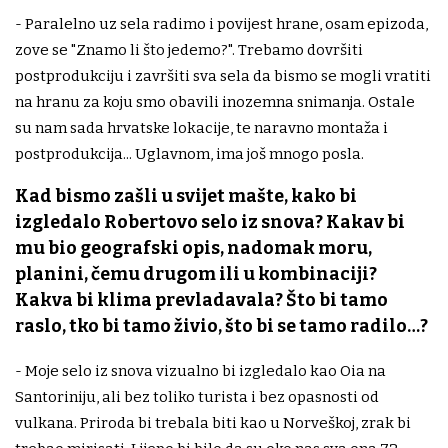
- Paralelno uz sela radimo i povijest hrane, osam epizoda,
zove se "Znamo li što jedemo?". Trebamo dovršiti
postprodukciju i završiti sva sela da bismo se mogli vratiti
na hranu za koju smo obavili inozemna snimanja. Ostale
su nam sada hrvatske lokacije, te naravno montaža i
postprodukcija... Uglavnom, ima još mnogo posla.
Kad bismo zašli u svijet mašte, kako bi
izgledalo Robertovo selo iz snova? Kakav bi
mu bio geografski opis, nadomak moru,
planini, čemu drugom ili u kombinaciji?
Kakva bi klima prevladavala? Što bi tamo
raslo, tko bi tamo živio, što bi se tamo radilo…?
- Moje selo iz snova vizualno bi izgledalo kao Oia na
Santoriniju, ali bez toliko turista i bez opasnosti od
vulkana. Priroda bi trebala biti kao u Norveškoj, zrak bi