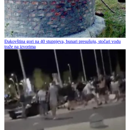
Đakovština gori na 40 stupnjeva, bunari presušuju, stočari vodu
traže na izvorima