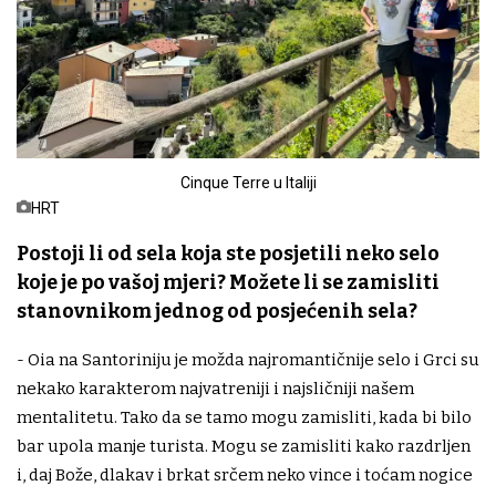
Cinque Terre u Italiji
HRT
Postoji li od sela koja ste posjetili neko selo
koje je po vašoj mjeri? Možete li se zamisliti
stanovnikom jednog od posjećenih sela?
- Oia na Santoriniju je možda najromantičnije selo i Grci su
nekako karakterom najvatreniji i najsličniji našem
mentalitetu. Tako da se tamo mogu zamisliti, kada bi bilo
bar upola manje turista. Mogu se zamisliti kako razdrljen
i, daj Bože, dlakav i brkat srčem neko vince i toćam nogice