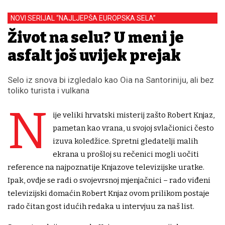
NOVI SERIJAL “NAJLJEPŠA EUROPSKA SELA”
Život na selu? U meni je
asfalt još uvijek prejak
Selo iz snova bi izgledalo kao Oia na Santoriniju, ali bez
toliko turista i vulkana
N
ije veliki hrvatski misterij zašto Robert Knjaz,
pametan kao vrana, u svojoj svlačionici često
izuva koledžice. Spretni gledatelji malih
ekrana u prošloj su rečenici mogli uočiti
reference na najpoznatije Knjazove televizijske uratke.
Ipak, ovdje se radi o svojevrsnoj mjenjačnici – rado viđeni
televizijski domaćin Robert Knjaz ovom prilikom postaje
rado čitan gost idućih redaka u intervjuu za naš list.