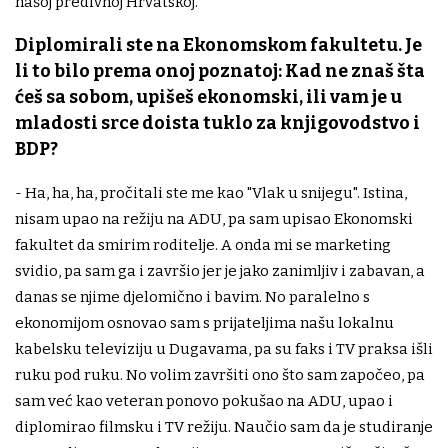
našoj predivnoj Hrvatskoj.
Diplomirali ste na Ekonomskom fakultetu. Je
li to bilo prema onoj poznatoj: Kad ne znaš šta
ćeš sa sobom, upišeš ekonomski, ili vam je u
mladosti srce doista tuklo za knjigovodstvo i
BDP?
- Ha, ha, ha, pročitali ste me kao "Vlak u snijegu". Istina,
nisam upao na režiju na ADU, pa sam upisao Ekonomski
fakultet da smirim roditelje. A onda mi se marketing
svidio, pa sam ga i završio jer je jako zanimljiv i zabavan, a
danas se njime djelomično i bavim. No paralelno s
ekonomijom osnovao sam s prijateljima našu lokalnu
kabelsku televiziju u Dugavama, pa su faks i TV praksa išli
ruku pod ruku. No volim završiti ono što sam započeo, pa
sam već kao veteran ponovo pokušao na ADU, upao i
diplomirao filmsku i TV režiju. Naučio sam da je studiranje