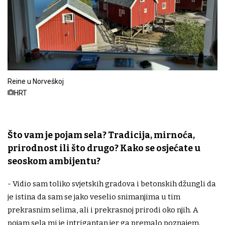
Reine u Norveškoj
HRT
Što vam je pojam sela? Tradicija, mirnoća,
prirodnost ili što drugo? Kako se osjećate u
seoskom ambijentu?
- Vidio sam toliko svjetskih gradova i betonskih džungli da
je istina da sam se jako veselio snimanjima u tim
prekrasnim selima, ali i prekrasnoj prirodi oko njih. A
pojam sela mi je intrigantan jer ga premalo poznajem.