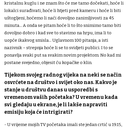
kristalnu kuglu i ne znam što će me tamo dočekati, hoće li
lokalci surađivati, hoće li htjeti pred kameru i hoće li biti
uštogljeni, hoćemo li naći dovoljno zanimljivosti za 45
minuta... A onda se pitam hoće li to što snimimo tamo biti
dovoljno dobro i kad sve to stavimo na hrpu, ima li to
uopće ikakvog smisla... Uglavnom 100 pitanja, a isti
nazivnik – strepnja hoće li se to svidjeti publici. I to se
ponavlja svaki put sa svakim novim projektom. No kad mi
postane svejedno, objesit ću kopačke o klin.
Tijekom svojeg radnog vijeka na neki se način
osvrćete na društvo i svijet oko nas. Kakvo je
stanje u društvu danas u usporedbi s
vremenom vaših početaka? U vremenu kada
svi gledaju u ekrane, je li lakše napraviti
emisiju koja će intrigirati?
- U vrijeme mojih TV početaka imali ste jedan crtić u 19.15,