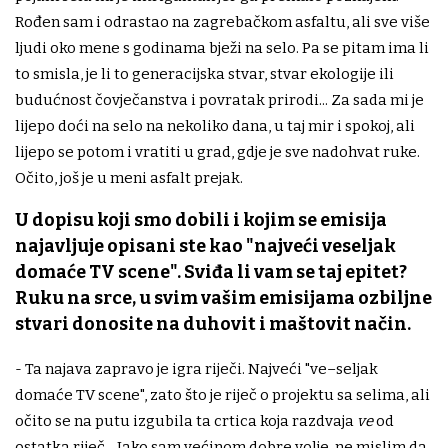
Rođen sam i odrastao na zagrebačkom asfaltu, ali sve više
ljudi oko mene s godinama bježi na selo. Pa se pitam ima li
to smisla, je li to generacijska stvar, stvar ekologije ili
budućnost čovječanstva i povratak prirodi... Za sada mi je
lijepo doći na selo na nekoliko dana, u taj mir i spokoj, ali
lijepo se potom i vratiti u grad, gdje je sve nadohvat ruke.
Očito, još je u meni asfalt prejak.
U dopisu koji smo dobili i kojim se emisija
najavljuje opisani ste kao "najveći veseljak
domaće TV scene". Sviđa li vam se taj epitet?
Ruku na srce, u svim vašim emisijama ozbiljne
stvari donosite na duhovit i maštovit način.
- Ta najava zapravo je igra riječi. Najveći "ve–seljak
domaće TV scene", zato što je riječ o projektu sa selima, ali
očito se na putu izgubila ta crtica koja razdvaja
ve
od
ostatka riječ... Iako sam većinom dobre volje, ne mislim da