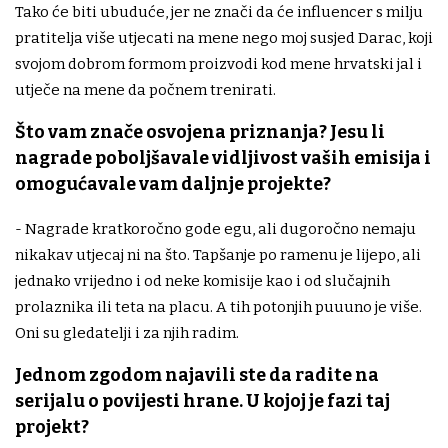
Tako će biti ubuduće, jer ne znači da će influencer s milju
pratitelja više utjecati na mene nego moj susjed Darac, koji
svojom dobrom formom proizvodi kod mene hrvatski jal i
utječe na mene da počnem trenirati.
Što vam znače osvojena priznanja? Jesu li
nagrade poboljšavale vidljivost vaših emisija i
omogućavale vam daljnje projekte?
- Nagrade kratkoročno gode egu, ali dugoročno nemaju
nikakav utjecaj ni na što. Tapšanje po ramenu je lijepo, ali
jednako vrijedno i od neke komisije kao i od slučajnih
prolaznika ili teta na placu. A tih potonjih puuuno je više.
Oni su gledatelji i za njih radim.
Jednom zgodom najavili ste da radite na
serijalu o povijesti hrane. U kojoj je fazi taj
projekt?