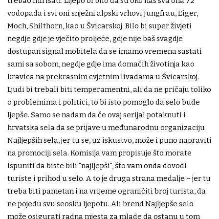
trebao mirisati. Lijepo bi bilo da su oko nas sva ona 72
vodopada i svi oni snježni alpski vrhovi Jungfrau, Eiger,
Moch, Shilthorn, kao u Švicarskoj. Bilo bi super živjeti
negdje gdje je vječito proljeće, gdje nije baš svagdje
dostupan signal mobitela da se imamo vremena sastati
sami sa sobom, negdje gdje ima domaćih životinja kao
kravica na prekrasnim cvjetnim livadama u Švicarskoj.
Ljudi bi trebali biti temperamentni, ali da ne pričaju toliko
o problemima i politici, to bi isto pomoglo da selo bude
ljepše. Samo se nadam da će ovaj serijal potaknuti i
hrvatska sela da se prijave u međunarodnu organizaciju
Najljepših sela, jer tu se, uz iskustvo, može i puno napraviti
na promociji sela. Komisija vam propisuje što morate
ispuniti da biste bili "najljepši", što vam onda dovodi
turiste i prihod u selo. A to je druga strana medalje – jer tu
treba biti pametan i na vrijeme ograničiti broj turista, da
ne pojedu svu seosku ljepotu. Ali brend Najljepše selo
može osigurati radna mjesta za mlade da ostanu u tom