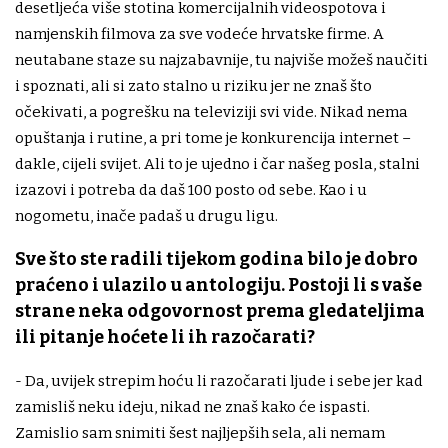
desetljeća više stotina komercijalnih videospotova i
namjenskih filmova za sve vodeće hrvatske firme. A
neutabane staze su najzabavnije, tu najviše možeš naučiti
i spoznati, ali si zato stalno u riziku jer ne znaš što
očekivati, a pogrešku na televiziji svi vide. Nikad nema
opuštanja i rutine, a pri tome je konkurencija internet –
dakle, cijeli svijet. Ali to je ujedno i čar našeg posla, stalni
izazovi i potreba da daš 100 posto od sebe. Kao i u
nogometu, inače padaš u drugu ligu.
Sve što ste radili tijekom godina bilo je dobro
praćeno i ulazilo u antologiju. Postoji li s vaše
strane neka odgovornost prema gledateljima
ili pitanje hoćete li ih razočarati?
- Da, uvijek strepim hoću li razočarati ljude i sebe jer kad
zamisliš neku ideju, nikad ne znaš kako će ispasti.
Zamislio sam snimiti šest najljepših sela, ali nemam