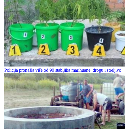
Policija pronašla više od 90 stabljika marihuane, drogu i streljivo