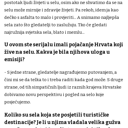
postotak ljudi živjeti u selu, osim ako ne shvatimo da se na
selu može mirnije i zdravije živjeti. Pa rekoh, idem ja kao
dečko s asfalta to malo i provjeriti... A snimamo najljepša
sela zato što gledatelji to zaslužuju. Tko će gledati
najružnija svjetska sela, blato i memlu...
U ovom ste serijalu imali pojačanje Hrvata koji
žive na selu. Kakva je bila njihova uloga u
emisiji?
- S jedne strane, gledatelje nagrađujemo putovanjem, a
čini mi se da telka to i treba raditi kada god može. S druge
strane, od tih simpatičnih ljudi iz raznih krajeva Hrvatske
dobivamo novu perspektivu i pogled na selo koje
posjećujemo.
Koliko su sela koja ste posjetili turističke
destinacije? Je li u njima vladala velika gužva